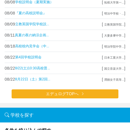
08/08
[
]
学校説明会（夏期実施）
拓殖大学第一...
08/08
[
]
『夏の高校説明会』
明法中学校・...
08/09
[
]
立教英国学院学校説...
立教英国学院...
08/11
[
]
真夏の夜の納涼企画...
大妻多摩中学...
08/18
[
]
高校校内見学会（中...
明治学院中学...
08/22
[
]
第4回学校説明会
日本工業大学...
08/22
[
]
8/22(土)10:30高校普...
国立音楽大学...
08/22
[
]
8月22日（土）第2回...
潤徳女子高等...
エデュログTOPへ
学校を探す