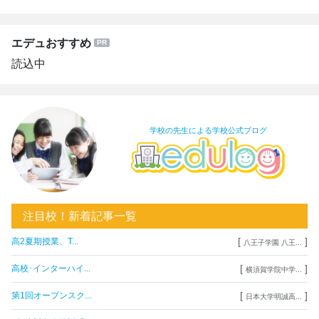
エデュおすすめ
読込中
学校の先生による学校公式ブログ
注目校！新着記事一覧
[
]
高2夏期授業、T...
八王子学園 八王...
[
]
高校･インターハイ...
横須賀学院中学...
[
]
第1回オープンスク...
日本大学明誠高...