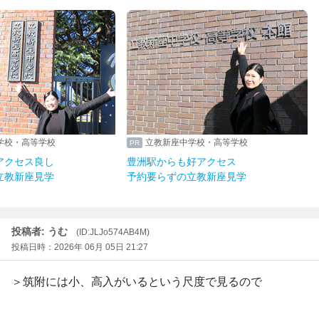
学校・高等学校
立教新座中学校・高等学校
アクセス良し
豊洲駅からも好アクセス
立教新座見学
予約要らずの立教新座見学
投稿者: うむ
(ID:JLJo574AB4M)
投稿日時：2026年 06月 05日 21:27
＞筑附には小、高入がいるという尺度で見るので