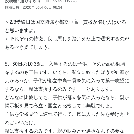
投稿者: 通りすがり
(ID:EpNX/UB9N7w)
投稿日時：2026年 06月 06日 08:34
＞2/3受験日は国立附属か都立中高一貫校か悩む人はいる
と思いますよ。
＞それぞれの特徴、良し悪しを踏まえた上で選択するのが
あるべき姿でしょう。
5月30日の10:33に「入学するのは子供、そのための勉強
をするのも子供です。いくら、私立に絞ったほうが効率が
よかろうが、子供が都立中高一貫を気に入って第一志望に
するなら、親は支援するのみです。」とあります。
どんなに比較しても、子供が都立を気に入ったなら、親が
掲示板を見て私立・国立と比較しても無駄でしょ。
子供を学校見学に連れて行って、気に入った先を受けさせ
ればいいだけ。
親は支援するのみです。親の悩みとか選択なんて必要な