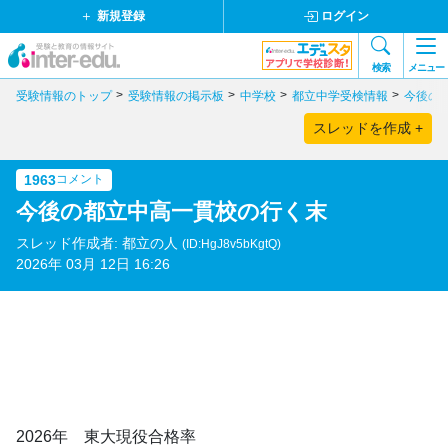
新規登録
ログイン
検索
メニュー
受験情報のトップ
受験情報の掲示板
中学校
都立中学受検情報
今後の
スレッドを作成 +
1963
コメント
今後の都立中高一貫校の行く末
スレッド作成者: 都立の人
(ID:HgJ8v5bKgtQ)
2026年 03月 12日 16:26
2026年 東大現役合格率