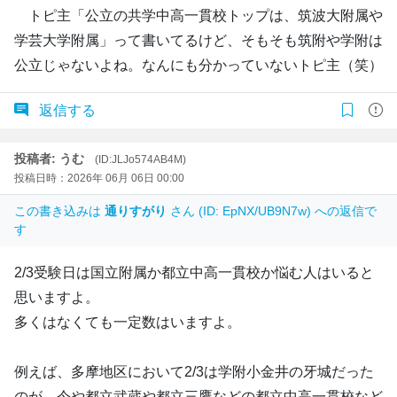
トピ主「公立の共学中高一貫校トップは、筑波大附属や
学芸大学附属」って書いてるけど、そもそも筑附や学附は
公立じゃないよね。なんにも分かっていないトピ主（笑）
返信する
投稿者: うむ
(ID:JLJo574AB4M)
投稿日時：2026年 06月 06日 00:00
この書き込みは
通りすがり
さん (ID: EpNX/UB9N7w) への返信で
す
2/3受験日は国立附属か都立中高一貫校か悩む人はいると
思いますよ。
多くはなくても一定数はいますよ。
例えば、多摩地区において2/3は学附小金井の牙城だった
のが、今や都立武蔵や都立三鷹などの都立中高一貫校など