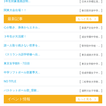
[
]
1年生対象進路説明...
日本大学櫻丘高...
[
]
関東大会出場！！
春日部共栄中学...
最新記事
もっと見る
[
]
心が動き、身体からエネル...
新渡戸文化中学...
[
]
３年生が大活躍！
成女学園中学校...
[
]
誰一人取り残さない世界を...
聖学院中学校・...
[
]
《スリランカ語学研修へ出...
東京成徳大学深...
[
]
東京女学館6・7日目
東京女学館中学...
[
]
中学ソフトボール部夏季大...
佼成学園女子中...
[
]
NO TITLE
二松學舍大学附...
[
]
バスケットボール部_受験...
瀧野川女子学園...
イベント情報
もっと見る