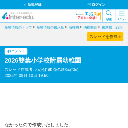
新規登録
ログイン
検索
メニュー
受験情報のトップ
受験情報の掲示板
幼稚園
幼稚園別
東京都 23区
スレッドを作成 +
47
コメント
2026雙葉小学校附属幼稚園
スレッド作成者: わかば
(ID:OvTUEXuqY3o)
2025年 09月 10日 19:50
なかったので作成いたしました。