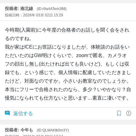
投稿者: 南北線
(ID:r9a4ATem3fM)
投稿日時：2026年 03月 02日 15:29
今時期(入園前)に今年度の合格者のお話しを聞く会をされ
るのですね。
我が家はICEにお世話になりましたが、体験談のお話をい
ただいたのはGW明けくらいで、zoomで匿名、カメラオ
フの顔出し無し(出たければ出ても良いけど)、もしくは収
録でも、という感じで、個人情報に配慮していただきまし
たけど、対面なのですか。小さいお教室なのでしょうか。
本当にフリーで合格されたのなら、多少？いやかなり？自
慢気になられても仕方ないと思います…素直に凄いです。
返信する
投稿者: 今年も
(ID:QLMAKtk0m3Y)