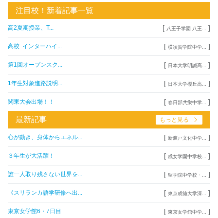
注目校！新着記事一覧
[
]
高2夏期授業、T...
八王子学園 八王...
[
]
高校･インターハイ...
横須賀学院中学...
[
]
第1回オープンスク...
日本大学明誠高...
[
]
1年生対象進路説明...
日本大学櫻丘高...
[
]
関東大会出場！！
春日部共栄中学...
最新記事
もっと見る
[
]
心が動き、身体からエネル...
新渡戸文化中学...
[
]
３年生が大活躍！
成女学園中学校...
[
]
誰一人取り残さない世界を...
聖学院中学校・...
[
]
《スリランカ語学研修へ出...
東京成徳大学深...
[
]
東京女学館6・7日目
東京女学館中学...