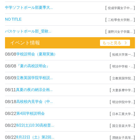
[
]
中学ソフトボール部夏季大...
佼成学園女子中...
[
]
NO TITLE
二松學舍大学附...
[
]
バスケットボール部_受験...
瀧野川女子学園...
イベント情報
もっと見る
08/08
[
]
学校説明会（夏期実施）
拓殖大学第一...
08/08
[
]
『夏の高校説明会』
明法中学校・...
08/09
[
]
立教英国学院学校説...
立教英国学院...
08/11
[
]
真夏の夜の納涼企画...
大妻多摩中学...
08/18
[
]
高校校内見学会（中...
明治学院中学...
08/22
[
]
第4回学校説明会
日本工業大学...
08/22
[
]
8/22(土)10:30高校普...
国立音楽大学...
08/22
[
]
8月22日（土）第2回...
潤徳女子高等...