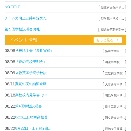
[
]
NO TITLE
新渡戸文化中学...
[
]
チーム力向上と絆を深めた...
聖学院中学校・...
[
]
第１回学校説明会お礼
潤徳女子高等学校
イベント情報
もっと見る
08/08
[
]
学校説明会（夏期実施）
拓殖大学第一...
08/08
[
]
『夏の高校説明会』
明法中学校・...
08/09
[
]
立教英国学院学校説...
立教英国学院...
08/11
[
]
真夏の夜の納涼企画...
大妻多摩中学...
08/18
[
]
高校校内見学会（中...
明治学院中学...
08/22
[
]
第4回学校説明会
日本工業大学...
08/22
[
]
8/22(土)10:30高校普...
国立音楽大学...
08/22
[
]
8月22日（土）第2回...
潤徳女子高等...