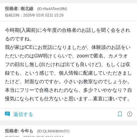
投稿者: 南北線
(ID:r9a4ATem3fM)
投稿日時：2026年 03月 02日 15:29
今時期(入園前)に今年度の合格者のお話しを聞く会をされ
るのですね。
我が家はICEにお世話になりましたが、体験談のお話をい
ただいたのはGW明けくらいで、zoomで匿名、カメラオ
フの顔出し無し(出たければ出ても良いけど)、もしくは収
録でも、という感じで、個人情報に配慮していただきまし
たけど、対面なのですか。小さいお教室なのでしょうか。
本当にフリーで合格されたのなら、多少？いやかなり？自
慢気になられても仕方ないと思います…素直に凄いです。
返信する
投稿者: 今年も
(ID:QLMAKtk0m3Y)