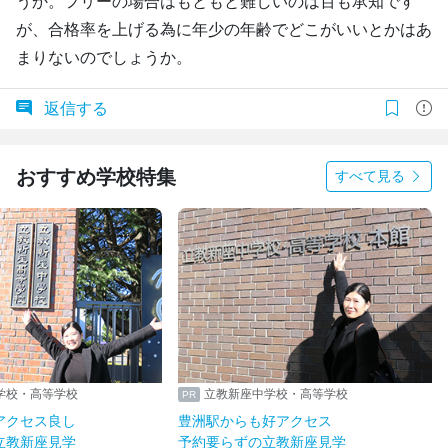
うか。フリーの場合はもともと難しいのは百も承知です
が、合格率を上げる為に年少の年齢でどこがいいとかはあ
まりないのでしょうか。
返信する
おすすめ学校特集
すべて見る
学校・高等学校
立教新座中学校・高等学校
アクセス良し
豊洲駅からも好アクセス
立教新座見学
予約要らずの立教新座見学