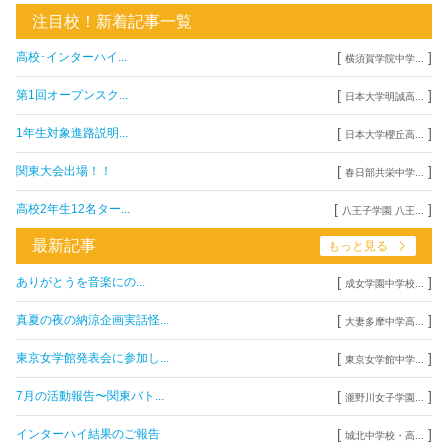
注目校！新着記事一覧
[
]
高校･インターハイ...
横須賀学院中学...
[
]
第1回オープンスク...
日本大学明誠高...
[
]
1年生対象進路説明...
日本大学櫻丘高...
[
]
関東大会出場！！
春日部共栄中学...
[
]
高校2年生12名ター...
八王子学園 八王...
最新記事
もっと見る
[
]
ありがとうを音楽にの...
成女学園中学校...
[
]
真夏の夜の納涼企画実話怪...
大妻多摩中学高...
[
]
東京女学館発表会に参加し...
東京女学館中学...
[
]
7月の活動報告〜関東バト...
瀧野川女子学園...
[
]
インターハイ結果のご報告
城北中学校・高...