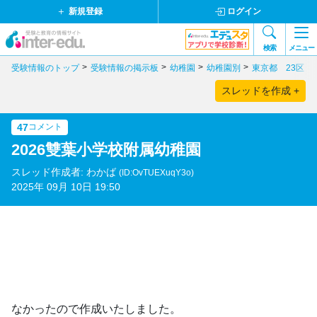
新規登録
ログイン
検索
メニュー
受験情報のトップ
受験情報の掲示板
幼稚園
幼稚園別
東京都 23区
スレッドを作成 +
47
コメント
2026雙葉小学校附属幼稚園
スレッド作成者: わかば
(ID:OvTUEXuqY3o)
2025年 09月 10日 19:50
なかったので作成いたしました。