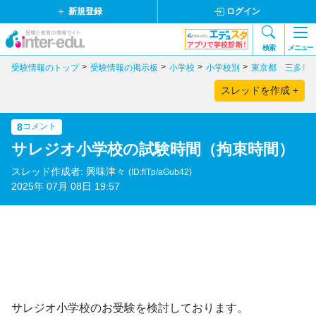
新規登録
ログイン
検索
メニュー
受験情報のトップ
受験情報の掲示板
小学校
小学校別
東京都 三多摩
スレッドを作成 +
8
コメント
サレジオ小学校の試験時間（拘束時間）
スレッド作成者: 興味津々
(ID:fITp/aGub42)
2025年 07月 08日 19:57
サレジオ小学校のお受験を検討しております。