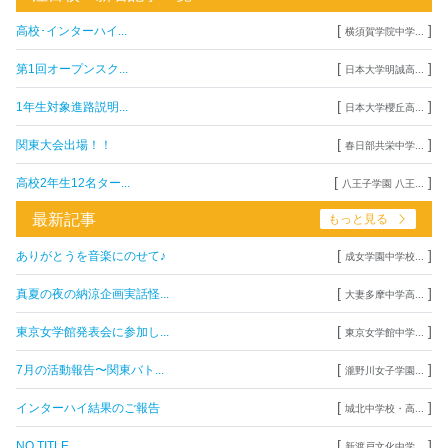
[
]
高校･インターハイ...
横須賀学院中学...
[
]
第1回オープンスク...
日本大学明誠高...
[
]
1年生対象進路説明...
日本大学櫻丘高...
[
]
関東大会出場！！
春日部共栄中学...
[
]
高校2年生12名ター...
八王子学園 八王...
最新記事
もっと見る
[
]
ありがとうを音楽にのせて♪
成女学園中学校...
[
]
真夏の夜の納涼企画実話怪...
大妻多摩中学高...
[
]
東京女学館発表会に参加し...
東京女学館中学...
[
]
7月の活動報告〜関東バト...
瀧野川女子学園...
[
]
インターハイ結果のご報告
城北中学校・高...
[
]
NO TITLE
新渡戸文化中学...