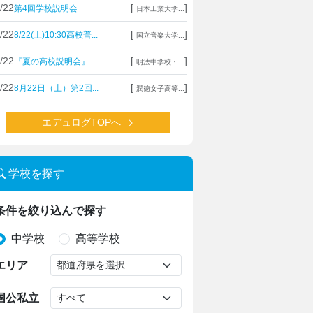
/22
[
]
第4回学校説明会
日本工業大学...
/22
[
]
8/22(土)10:30高校普...
国立音楽大学...
/22
[
]
『夏の高校説明会』
明法中学校・...
/22
[
]
8月22日（土）第2回...
潤徳女子高等...
エデュログTOPへ
学校を探す
条件を絞り込んで探す
中学校
高等学校
エリア
国公私立