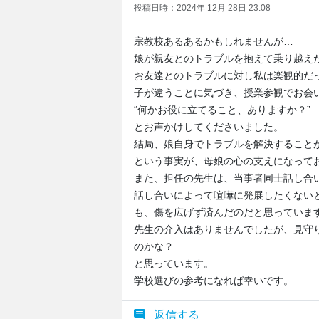
投稿日時：2024年 12月 28日 23:08
宗教校あるあるかもしれませんが…
娘が親友とのトラブルを抱えて乗り越え
お友達とのトラブルに対し私は楽観的だ
子が違うことに気づき、授業参観でお会
“何かお役に立てること、ありますか？”
とお声かけしてくださいました。
結局、娘自身でトラブルを解決すること
という事実が、母娘の心の支えになって
また、担任の先生は、当事者同士話し合
話し合いによって喧嘩に発展したくない
も、傷を広げず済んだのだと思っていま
先生の介入はありませんでしたが、見守
のかな？
と思っています。
学校選びの参考になれば幸いです。
返信する