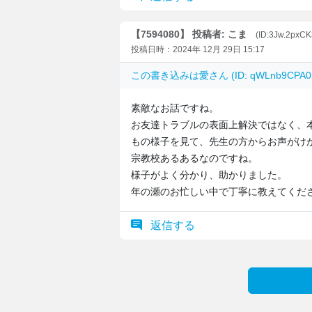
【7594080】 投稿者: こま
(ID:3Jw.2pxC
投稿日時：2024年 12月 29日 15:17
この書き込みは
愛
さん (ID: qWLnb9CP
素敵なお話ですね。
お友達トラブルの表面上解決ではなく、
もの様子を見て、先生の方からお声がけ
宗教校あるあるなのですね。
様子がよく分かり、助かりました。
年の瀬のお忙しい中で丁寧に教えてくだ
返信する