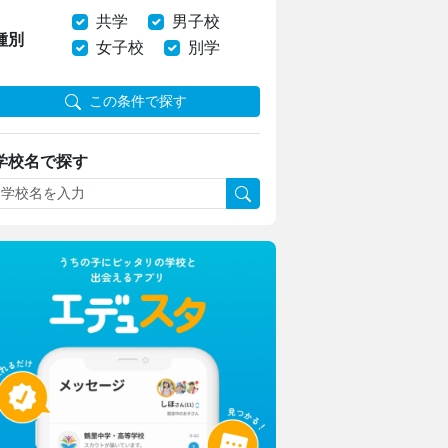
共学
男子校
種別
女子校
別学
この条件で探す
学校名で探す