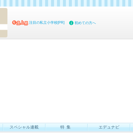
マイブッ
注目の私立小学校[PR]
初めての方へ
スペシャル連載
特集
エデュナビ