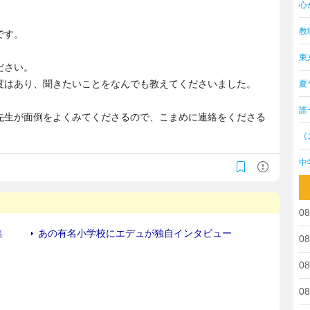
心
教
です。
東
ださい。
度はあり、聞きたいことをなんでも教えてくださいました。
夏
。
誰
先生が面倒をよくみてくださるので、こまめに連絡をくださる
《
中
08
08
08
08