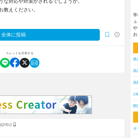
うな対応や対策がされるでしょうか。
お教えください。
学
ュ
や
お
全体に投稿
スレッドを共有する
第
高
高
1
関
djQYEc)
オ