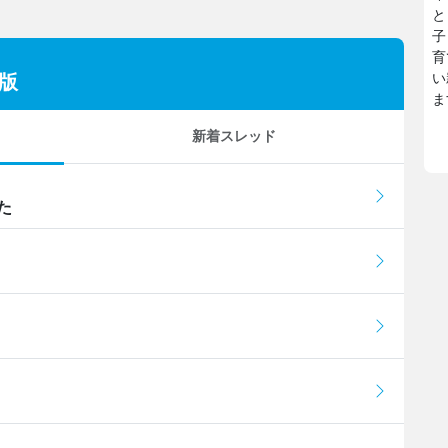
と
子
育
い
版
ま
新着スレッド
た