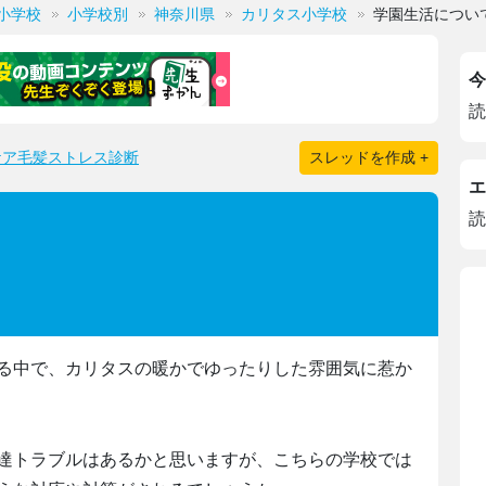
小学校
小学校別
神奈川県
カリタス小学校
学園生活につい
今
読
ケア毛髪ストレス診断
スレッドを作成 +
エ
読
る中で、カリタスの暖かでゆったりした雰囲気に惹か
達トラブルはあるかと思いますが、こちらの学校では