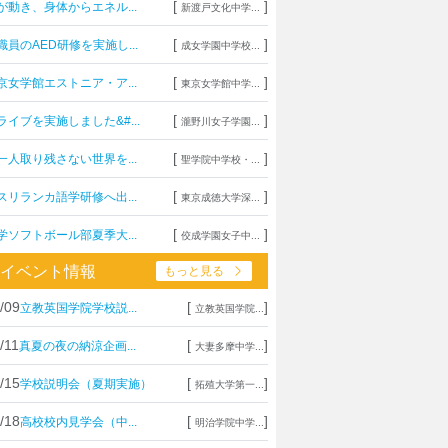
[
]
が動き、身体からエネル...
新渡戸文化中学...
[
]
職員のAED研修を実施し...
成女学園中学校...
[
]
京女学館エストニア・ア...
東京女学館中学...
[
]
ライブを実施しました&#...
瀧野川女子学園...
[
]
一人取り残さない世界を...
聖学院中学校・...
[
]
スリランカ語学研修へ出...
東京成徳大学深...
[
]
学ソフトボール部夏季大...
佼成学園女子中...
イベント情報
もっと見る
/09
[
]
立教英国学院学校説...
立教英国学院...
/11
[
]
真夏の夜の納涼企画...
大妻多摩中学...
/15
[
]
学校説明会（夏期実施）
拓殖大学第一...
/18
[
]
高校校内見学会（中...
明治学院中学...