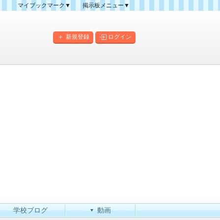
マイブックマーク▼
掲示板メニュー▼
クマーク一覧
掲示板の使い方
掲示板マップ
新規登録
ログイン
人気スレッドランキング
新規スレッド一覧
新着書き込み一覧
このカテゴリにスレッドを
作成
学校ブログ
動画