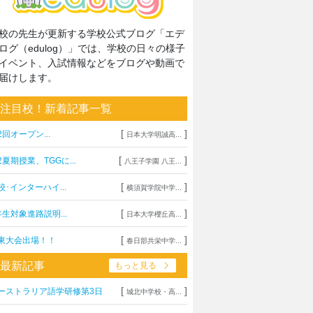
校の先生が更新する学校公式ブログ「エデ
ログ（edulog）」では、学校の日々の様子
イベント、入試情報などをブログや動画で
届けします。
注目校！新着記事一覧
[
]
2回オープン...
日本大学明誠高...
[
]
2夏期授業、TGGに...
八王子学園 八王...
[
]
校･インターハイ...
横須賀学院中学...
[
]
年生対象進路説明...
日本大学櫻丘高...
[
]
東大会出場！！
春日部共栄中学...
最新記事
もっと見る
[
]
ーストラリア語学研修第3日
城北中学校・高...