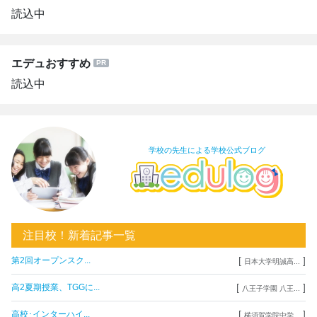
読込中
エデュおすすめ
読込中
学校の先生による学校公式ブログ
注目校！新着記事一覧
[
]
第2回オープンスク...
日本大学明誠高...
[
]
高2夏期授業、TGGに...
八王子学園 八王...
[
]
高校･インターハイ...
横須賀学院中学...