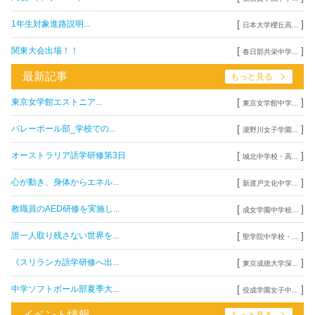
[
]
1年生対象進路説明...
日本大学櫻丘高...
[
]
関東大会出場！！
春日部共栄中学...
最新記事
もっと見る
[
]
東京女学館エストニア...
東京女学館中学...
[
]
バレーボール部_学校での...
瀧野川女子学園...
[
]
オーストラリア語学研修第3日
城北中学校・高...
[
]
心が動き、身体からエネル...
新渡戸文化中学...
[
]
教職員のAED研修を実施し...
成女学園中学校...
[
]
誰一人取り残さない世界を...
聖学院中学校・...
[
]
《スリランカ語学研修へ出...
東京成徳大学深...
[
]
中学ソフトボール部夏季大...
佼成学園女子中...
イベント情報
もっと見る