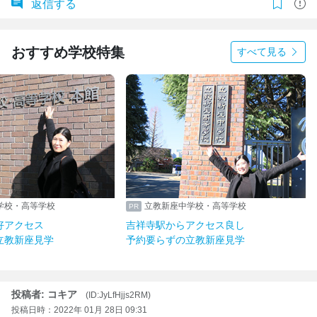
返信する
おすすめ学校特集
すべて見る
学校・高等学校
立教新座中学校・高等学校
好アクセス
吉祥寺駅からアクセス良し
立教新座見学
予約要らずの立教新座見学
投稿者: コキア
(ID:JyLfHjjs2RM)
投稿日時：2022年 01月 28日 09:31