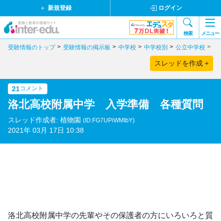
新規登録
ログイン
検索
メニュー
受験情報のトップ
受験情報の掲示板
中学校
中学校別
公立中学校
近
スレッドを作成 +
21
コメント
洛北高校附属中学 入学準備 各種質問
スレッド作成者: 植物園
(ID:FG7UPiWMIbY)
2021年 03月 17日 10:38
洛北高校附属中学の先輩やその保護者の方にいろいろと質