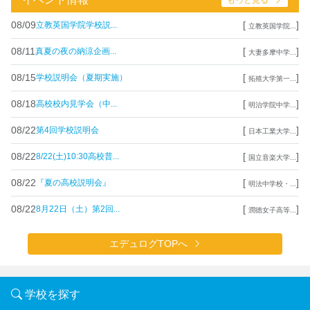
08/09
[
]
立教英国学院学校説...
立教英国学院...
08/11
[
]
真夏の夜の納涼企画...
大妻多摩中学...
08/15
[
]
学校説明会（夏期実施）
拓殖大学第一...
08/18
[
]
高校校内見学会（中...
明治学院中学...
08/22
[
]
第4回学校説明会
日本工業大学...
08/22
[
]
8/22(土)10:30高校普...
国立音楽大学...
08/22
[
]
『夏の高校説明会』
明法中学校・...
08/22
[
]
8月22日（土）第2回...
潤徳女子高等...
エデュログTOPへ
学校を探す