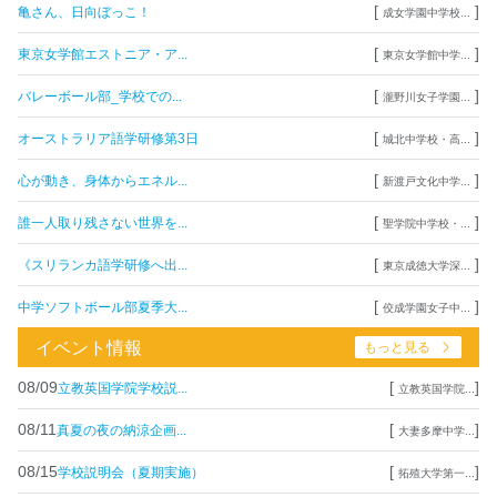
[
]
亀さん、日向ぼっこ！
成女学園中学校...
[
]
東京女学館エストニア・ア...
東京女学館中学...
[
]
バレーボール部_学校での...
瀧野川女子学園...
[
]
オーストラリア語学研修第3日
城北中学校・高...
[
]
心が動き、身体からエネル...
新渡戸文化中学...
[
]
誰一人取り残さない世界を...
聖学院中学校・...
[
]
《スリランカ語学研修へ出...
東京成徳大学深...
[
]
中学ソフトボール部夏季大...
佼成学園女子中...
イベント情報
もっと見る
08/09
[
]
立教英国学院学校説...
立教英国学院...
08/11
[
]
真夏の夜の納涼企画...
大妻多摩中学...
08/15
[
]
学校説明会（夏期実施）
拓殖大学第一...