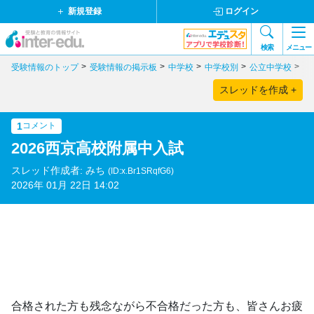
新規登録
ログイン
検索
メニュー
受験情報のトップ
受験情報の掲示板
中学校
中学校別
公立中学校
近
スレッドを作成 +
1
コメント
2026西京高校附属中入試
スレッド作成者: みち
(ID:x.Br1SRqfG6)
2026年 01月 22日 14:02
合格された方も残念ながら不合格だった方も、皆さんお疲