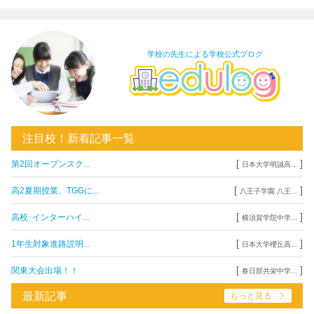
学校の先生による学校公式ブログ
注目校！新着記事一覧
[
]
第2回オープンスク...
日本大学明誠高...
[
]
高2夏期授業、TGGに...
八王子学園 八王...
[
]
高校･インターハイ...
横須賀学院中学...
[
]
1年生対象進路説明...
日本大学櫻丘高...
[
]
関東大会出場！！
春日部共栄中学...
最新記事
もっと見る