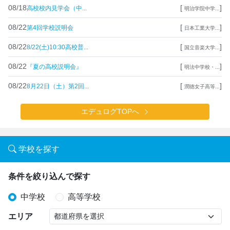
08/18
[
]
高校校内見学会（中...
明治学院中学...
08/22
[
]
第4回学校説明会
日本工業大学...
08/22
[
]
8/22(土)10:30高校普...
国立音楽大学...
08/22
[
]
『夏の高校説明会』
明法中学校・...
08/22
[
]
8月22日（土）第2回...
潤徳女子高等...
エデュログTOPへ
学校を探す
条件を絞り込んで探す
中学校
高等学校
エリア