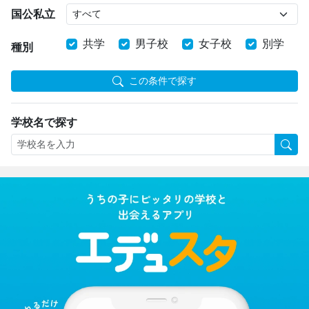
国公私立
共学
男子校
女子校
別学
種別
この条件で探す
学校名で探す