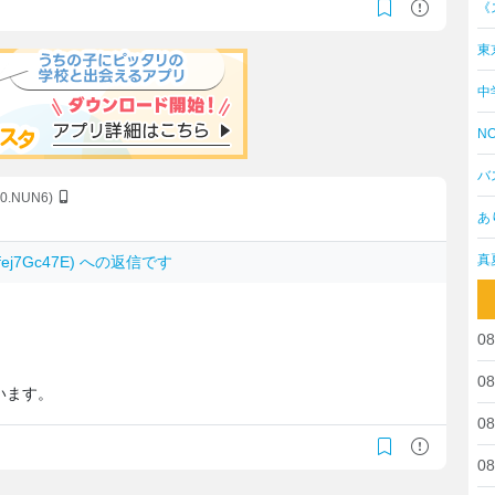
《
東
中
NO
バ
N0.NUN6)
あ
真
7fej7Gc47E) への返信です
08
、
08
います。
08
08