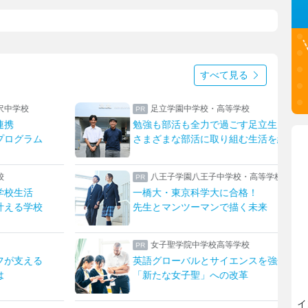
すべて見る
沢中学校
足立学園中学校・高等学校
連携
勉強も部活も全力で過ごす足立生
プログラム
さまざまな部活に取り組む生活を紹介
校
八王子学園八王子中学校・高等学校
学校生活
一橋大・東京科学大に合格！
叶える学校
先生とマンツーマンで描く未来
女子聖学院中学校高等学校
フが支える
英語グローバルとサイエンスを強化！
は
「新たな女子聖」への改革
イ