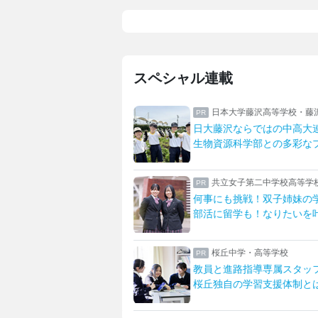
スペシャル連載
誠高等学校
日本大学藤沢高等学校・藤
修で深まる生徒たちの絆
日大藤沢ならではの中高大
が安心へ明誠の宿泊研修
生物資源科学部との多彩な
中学校高等学校
共立女子第二中学校高等学
太鼓部部長に聞く
何事にも挑戦！双子姉妹の
私の「好き」を見つける
部活に留学も！なりたいを
学付属高等学校・中学校
桜丘中学・高等学校
大付属校
教員と進路指導専属スタッ
を伸ばす女子教育
桜丘独自の学習支援体制と