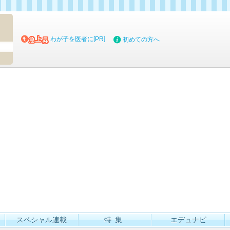
マイブッ
わが子を医者に[PR]
初めての方へ
スペシャル連載
特集
エデュナビ