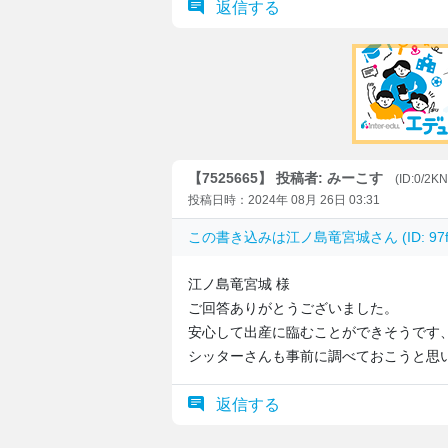
返信する
【7525665】 投稿者: みーこす
(ID:0/2K
投稿日時：2024年 08月 26日 03:31
この書き込みは
江ノ島竜宮城
さん (ID: 9
江ノ島竜宮城 様
ご回答ありがとうございました。
安心して出産に臨むことができそうです
シッターさんも事前に調べておこうと思
返信する