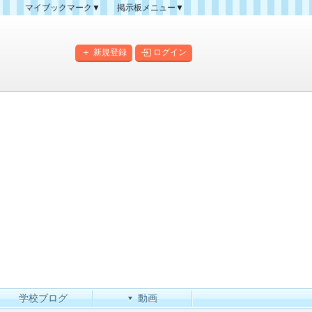
マイブックマーク▼
掲示板メニュー▼
クマーク一覧
掲示板の使い方
掲示板マップ
新規登録
ログイン
人気スレッドランキング
新規スレッド一覧
新着書き込み一覧
このカテゴリにスレッドを
作成
学校ブログ
動画