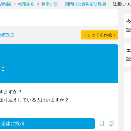
幼稚園
幼稚園別
神奈川県
湘南白百合学園幼稚園
送迎につ
今
読
EPLO
スレッドを作成 +
エ
読
)
きますか？
送り迎えしている人はいますか？
全体に投稿