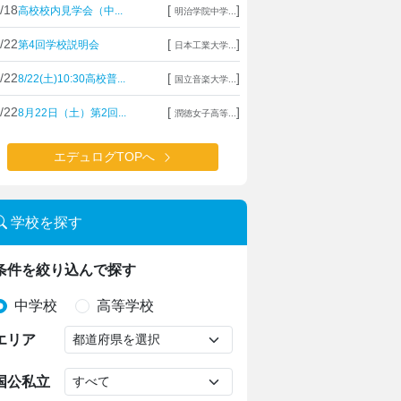
/18
[
]
高校校内見学会（中...
明治学院中学...
/22
[
]
第4回学校説明会
日本工業大学...
/22
[
]
8/22(土)10:30高校普...
国立音楽大学...
/22
[
]
8月22日（土）第2回...
潤徳女子高等...
エデュログTOPへ
学校を探す
条件を絞り込んで探す
中学校
高等学校
エリア
国公私立