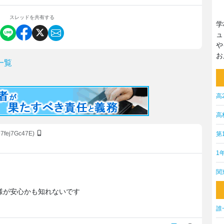
スレッドを共有する
学
ュ
や
お
一覧
高
高
97fej7Gc47E)
第
1
関
様が安心かも知れないです
誰