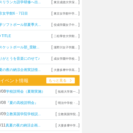
[
]
スリランカ語学研修へ出...
東京成徳大学深...
[
]
京女学館6・7日目
東京女学館中学...
[
]
学ソフトボール部夏季大...
佼成学園女子中...
[
]
 TITLE
二松學舍大学附...
[
]
スケットボール部_受験...
瀧野川女子学園...
[
]
りがとうを音楽にのせて♪
成女学園中学校...
[
]
夏の夜の納涼企画実話怪...
大妻多摩中学高...
イベント情報
もっと見る
/08
[
]
学校説明会（夏期実施）
拓殖大学第一...
/08
[
]
『夏の高校説明会』
明法中学校・...
/09
[
]
立教英国学院学校説...
立教英国学院...
/11
[
]
真夏の夜の納涼企画...
大妻多摩中学...