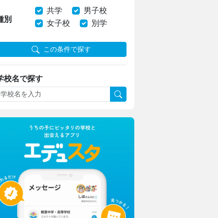
共学
男子校
種別
女子校
別学
この条件で探す
学校名で探す