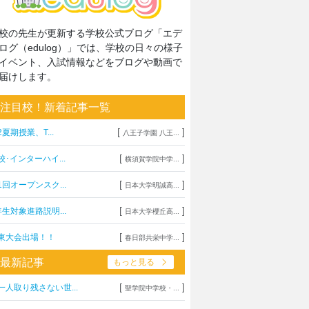
校の先生が更新する学校公式ブログ「エデ
ログ（edulog）」では、学校の日々の様子
イベント、入試情報などをブログや動画で
届けします。
注目校！新着記事一覧
[
]
2夏期授業、T...
八王子学園 八王...
[
]
校･インターハイ...
横須賀学院中学...
[
]
1回オープンスク...
日本大学明誠高...
[
]
年生対象進路説明...
日本大学櫻丘高...
[
]
東大会出場！！
春日部共栄中学...
最新記事
もっと見る
[
]
一人取り残さない世...
聖学院中学校・...