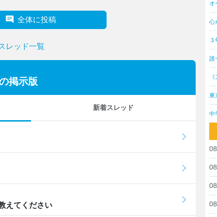
オ
全体に投稿
心
３
のスレッド一覧
誰
《
ーの掲示版
東
新着スレッド
中
08
08
08
08
教えてください