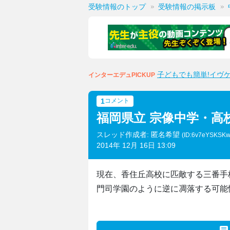
受験情報のトップ
受験情報の掲示板
子どもでも簡単!イヴ
インターエデュPICKUP
1
コメント
福岡県立 宗像中学・高
スレッド作成者: 匿名希望
(ID:6v7eYSKSKw
2014年 12月 16日 13:09
現在、香住丘高校に匹敵する三番手
門司学園のように逆に凋落する可能