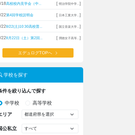
/18
[
]
高校校内見学会（中...
明治学院中学...
/22
[
]
第4回学校説明会
日本工業大学...
/22
[
]
8/22(土)10:30高校普...
国立音楽大学...
/22
[
]
8月22日（土）第2回...
潤徳女子高等...
エデュログTOPへ
学校を探す
条件を絞り込んで探す
中学校
高等学校
エリア
国公私立