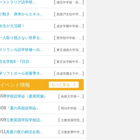
[
]
ーストラリア語学研...
城北中学校・高...
[
]
が動き、身体からエネル...
新渡戸文化中学...
[
]
年生が大活躍！
成女学園中学校...
[
]
一人取り残さない世界を...
聖学院中学校・...
[
]
スリランカ語学研修へ出...
東京成徳大学深...
[
]
京女学館6・7日目
東京女学館中学...
[
]
学ソフトボール部夏季大...
佼成学園女子中...
イベント情報
もっと見る
/08
[
]
学校説明会（夏期実施）
拓殖大学第一...
/08
[
]
『夏の高校説明会』
明法中学校・...
/09
[
]
立教英国学院学校説...
立教英国学院...
/11
[
]
真夏の夜の納涼企画...
大妻多摩中学...