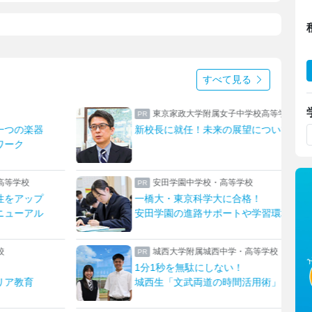
すべて見る
東京家政大学附属女子中学校高等学校
一つの楽器
新校長に就任！未来の展望について取材
ワーク
高等学校
安田学園中学校・高等学校
性をアップ
一橋大・東京科学大に合格！
ニューアル
安田学園の進路サポートや学習環境
校
城西大学附属城西中学・高等学校
1分1秒を無駄にしない！
リア教育
城西生「文武両道の時間活用術」