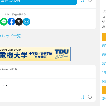
全体に投稿
学
スレッドを共有する
ュ
や
お
スレッド一覧
高
高
第
ffsK/wem4XU)
1
関
・・・
夏