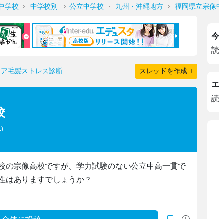
中学校
中学校別
公立中学校
九州・沖縄地方
福岡県立宗像
今
読
ケア毛髪ストレス診断
スレッドを作成 +
エ
読
校
.)
校の宗像高校ですが、学力試験のない公立中高一貫で
性はありますでしょうか？