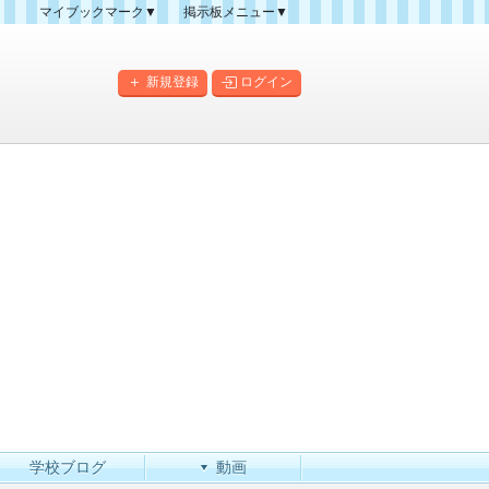
マイブックマーク▼
掲示板メニュー▼
クマーク一覧
掲示板の使い方
掲示板マップ
新規登録
ログイン
人気スレッドランキング
新規スレッド一覧
新着書き込み一覧
このカテゴリにスレッドを
作成
学校ブログ
動画