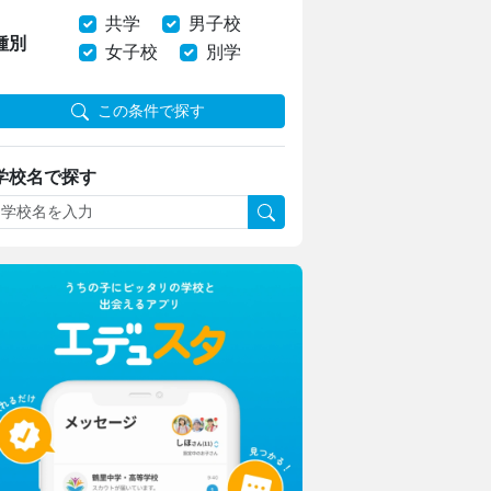
共学
男子校
種別
女子校
別学
この条件で探す
学校名で探す
巣鴨中学校・高等学校
グローバル教育先進校へ！
名門男子校が目指す21世紀型教育
佼成学園女子中学高等学校
グローバルコース1期生が韓国へ！
韓国で広がった交流と深まった学び
大東文化大学第一高等学校
部活動を頑張りながら大学進学！
書道部・チアダンス部生徒が語る魅力