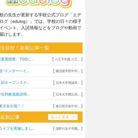
校の先生が更新する学校公式ブログ「エデ
ログ（edulog）」では、学校の日々の様子
イベント、入試情報などをブログや動画で
届けします。
注目校！新着記事一覧
[
]
2夏期授業、TGGに...
八王子学園 八王...
[
]
校･インターハイ...
横須賀学院中学...
[
]
1回オープンスク...
日本大学明誠高...
[
]
年生対象進路説明...
日本大学櫻丘高...
[
]
東大会出場！！
春日部共栄中学...
最新記事
もっと見る
[
]
ライブを実施しまし...
瀧野川女子学園...