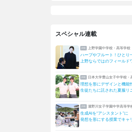
スペシャル連載
学校・高等学校
上野学園中学校・高等学校
全力で過ごす足立生
ハープやフルート！ひとり
活に取り組む生活を紹介
上野ならではのフィールド
八王子中学校・高等学校
日本大学豊山女子中学校・
科学大に合格！
理想を形にデザインと機能
ーマンで描く未来
生徒たちに託された夏服リ
中学校高等学校
瀧野川女子学園中学高等学
ルとサイエンスを強化！
生成AIを“アシスタント”に
聖」への改革
発想を形にする授業でキャ