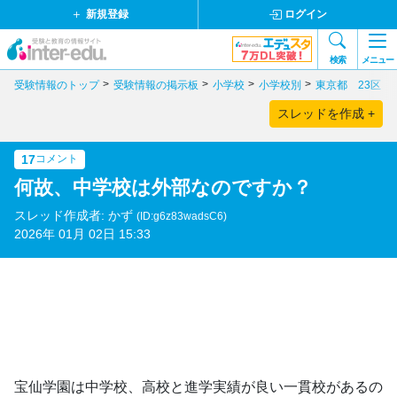
新規登録
ログイン
検索
メニュー
受験情報のトップ
受験情報の掲示板
小学校
小学校別
東京都 23区
スレッドを作成 +
17
コメント
何故、中学校は外部なのですか？
スレッド作成者: かず
(ID:g6z83wadsC6)
2026年 01月 02日 15:33
宝仙学園は中学校、高校と進学実績が良い一貫校があるの