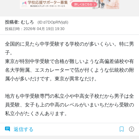
投稿者: むしろ
(ID:d7DOpRfVjq6)
投稿日時：2026年 04月 19日 19:30
全国的に見たら中学受験する学校のが多いくらい。特に男
子。
東京が特別中学受験で合格が難しいような高偏差値校や有
名大学附属、エスカレーターで箔が付くような伝統校の附
属小が多いだけです。東京が異常なだけ。
地方も中学受験専門の私立小や中高女子校だから男子は全
員受験、女子も上の中高のレベルがいまいちだから受験の
私立小がたくさんあります。
返信する