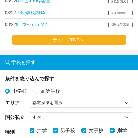
08/22
[
]
8/22(土)10:30高校普...
国立音楽大学...
08/22
[
]
『夏の高校説明会』
明法中学校・...
08/22
[
]
8月22日（土）第2回...
潤徳女子高等...
エデュログTOPへ
学校を探す
条件を絞り込んで探す
中学校
高等学校
エリア
国公私立
共学
男子校
女子校
別学
種別