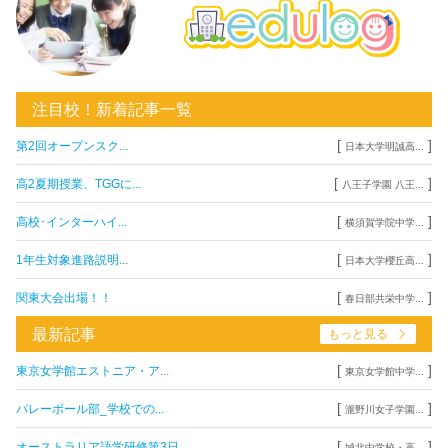
注目校！新着記事一覧
[
]
第2回オープンスク...
日本大学明誠高...
[
]
高2夏期授業、TGGに...
八王子学園 八王...
[
]
高校･インターハイ...
横須賀学院中学...
[
]
1年生対象進路説明...
日本大学櫻丘高...
[
]
関東大会出場！！
春日部共栄中学...
最新記事
もっと見る
[
]
東京女学館エストニア・ア...
東京女学館中学...
[
]
バレーボール部_学校での...
瀧野川女子学園...
[
]
オーストラリア語学研修第3日
城北中学校・高...