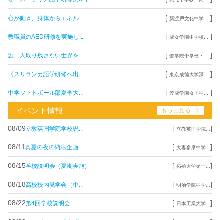
[
]
心が動き、身体からエネル...
新渡戸文化中学...
[
]
教職員のAED研修を実施し...
成女学園中学校...
[
]
誰一人取り残さない世界を...
聖学院中学校・...
[
]
《スリランカ語学研修へ出...
東京成徳大学深...
[
]
中学ソフトボール部夏季大...
佼成学園女子中...
イベント情報
もっと見る
08/09
[
]
立教英国学院学校説...
立教英国学院...
08/11
[
]
真夏の夜の納涼企画...
大妻多摩中学...
08/15
[
]
学校説明会（夏期実施）
拓殖大学第一...
08/18
[
]
高校校内見学会（中...
明治学院中学...
08/22
[
]
第4回学校説明会
日本工業大学...