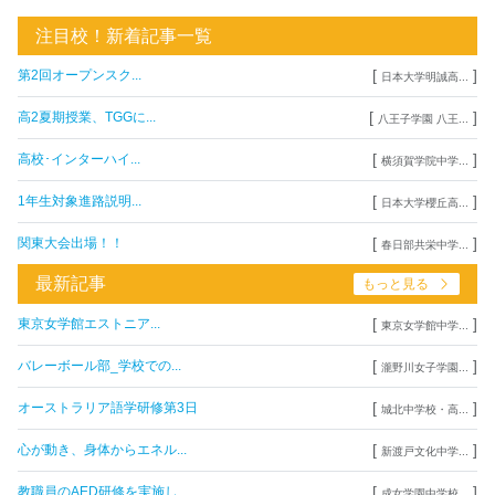
注目校！新着記事一覧
[
]
第2回オープンスク...
日本大学明誠高...
[
]
高2夏期授業、TGGに...
八王子学園 八王...
[
]
高校･インターハイ...
横須賀学院中学...
[
]
1年生対象進路説明...
日本大学櫻丘高...
[
]
関東大会出場！！
春日部共栄中学...
最新記事
もっと見る
[
]
東京女学館エストニア...
東京女学館中学...
[
]
バレーボール部_学校での...
瀧野川女子学園...
[
]
オーストラリア語学研修第3日
城北中学校・高...
[
]
心が動き、身体からエネル...
新渡戸文化中学...
[
]
教職員のAED研修を実施し...
成女学園中学校...