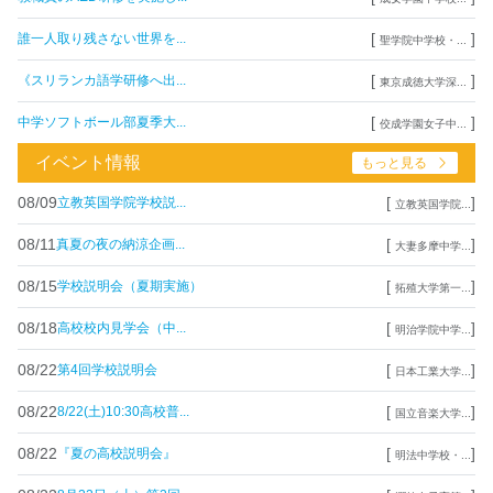
[
]
誰一人取り残さない世界を...
聖学院中学校・...
[
]
《スリランカ語学研修へ出...
東京成徳大学深...
[
]
中学ソフトボール部夏季大...
佼成学園女子中...
イベント情報
もっと見る
08/09
[
]
立教英国学院学校説...
立教英国学院...
08/11
[
]
真夏の夜の納涼企画...
大妻多摩中学...
08/15
[
]
学校説明会（夏期実施）
拓殖大学第一...
08/18
[
]
高校校内見学会（中...
明治学院中学...
08/22
[
]
第4回学校説明会
日本工業大学...
08/22
[
]
8/22(土)10:30高校普...
国立音楽大学...
08/22
[
]
『夏の高校説明会』
明法中学校・...