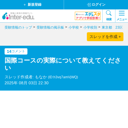
新規登録
ログイン
検索
メニュー
受験情報のトップ
受験情報の掲示板
小学校
小学校別
東京都 23区
スレッドを作成 +
14
コメント
国際コースの実際について教えてくださ
い
スレッド作成者: もなか
(ID:h3vq7amVjWQ)
2025年 08月 03日 22:30