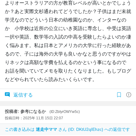
よりオーストラリアの方が教育レベルが高いとかでしょう
か？あと実際文杉通われてどうでしたか？子供はまだ未就
学児なのでどういう日本の幼稚園なのか、インターなの
か 小学校は近所の公立にいき英語に専念し、中受は英語
一択や英語、数学等の入試の中高を受験したらよいのか凄
く悩みます。私は日本とアメリカの大学に行った経験があ
るので、子には海外の大学も良いかなと思うのですがやは
りネックは高額な学費を払えるのかという事になるので
お話を聞いていてメモを取りたくなりました。もしブログ
などやられていたら読みたいくらいです。
返信する
投稿者: 参考になるか
(ID:ZbIyrOWYw5c)
投稿日時：2025年 11月 15日 22:07
この書き込みは
迷走中ママ
さん (ID: DKtU2qIEhzc) への返信です