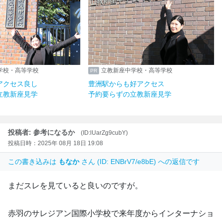
学校・高等学校
立教新座中学校・高等学校
アクセス良し
豊洲駅からも好アクセス
立教新座見学
予約要らずの立教新座見学
投稿者: 参考になるか
(ID:lUarZg9cubY)
投稿日時：2025年 08月 18日 19:08
この書き込みは
もなか
さん (ID: ENBrV7/e8bE) への返信です
まだスレを見ていると良いのですが。
赤羽のサレジアン国際小学校で来年度からインターナショ