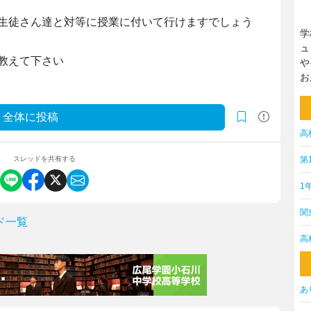
生徒さん達と対等に授業に付いて行けますでしょう
学
ュ
教えて下さい
や
お
全体に投稿
高
第
スレッドを共有する
1
関
ド一覧
高
あ