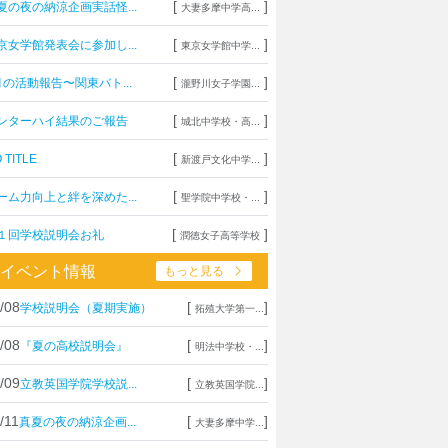
[
]
夏の夜の納涼企画実話怪...
大妻多摩中学高...
[
]
京女学館発表会に参加し...
東京女学館中学...
[
]
月の活動報告〜関東バト...
瀧野川女子学園...
[
]
ンターハイ結果のご報告
城北中学校・高...
[
]
 TITLE
新渡戸文化中学...
[
]
ーム力向上と絆を深めた...
聖学院中学校・...
[
]
１回学校説明会お礼
潤徳女子高等学校
イベント情報
もっと見る
/08
[
]
学校説明会（夏期実施）
拓殖大学第一...
/08
[
]
『夏の高校説明会』
明法中学校・...
/09
[
]
立教英国学院学校説...
立教英国学院...
/11
[
]
真夏の夜の納涼企画...
大妻多摩中学...