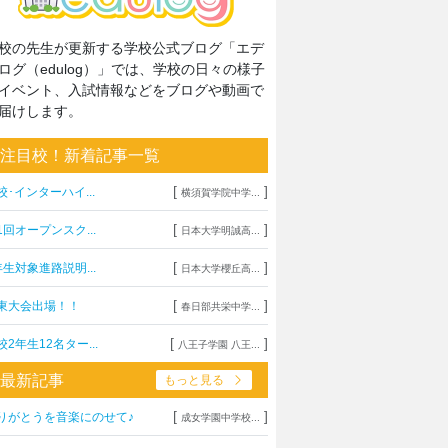
校の先生が更新する学校公式ブログ「エデ
ログ（edulog）」では、学校の日々の様子
イベント、入試情報などをブログや動画で
届けします。
注目校！新着記事一覧
[
]
校･インターハイ...
横須賀学院中学...
[
]
1回オープンスク...
日本大学明誠高...
[
]
年生対象進路説明...
日本大学櫻丘高...
[
]
東大会出場！！
春日部共栄中学...
[
]
校2年生12名ター...
八王子学園 八王...
最新記事
もっと見る
[
]
りがとうを音楽にのせて♪
成女学園中学校...