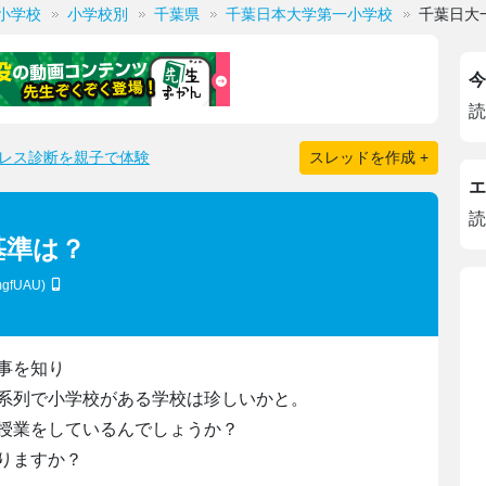
小学校
小学校別
千葉県
千葉日本大学第一小学校
千葉日大
今
読
レス診断を親子で体験
スレッドを作成 +
エ
読
基準は？
mgfUAU)
事を知り
系列で小学校がある学校は珍しいかと。
授業をしているんでしょうか？
りますか？