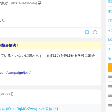
真
い奴が
(ID:kLRqMGrZwlw)
東
した
7
イ
NO
チ
第
08
08
Gjy060c)
08
08
さん (ID: kLRqMGrZwlw) への返信です