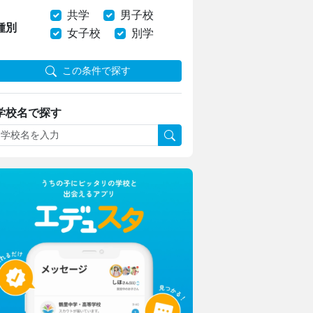
共学
男子校
種別
女子校
別学
この条件で探す
学校名で探す