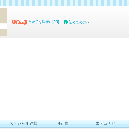
マイブッ
わが子を医者に[PR]
初めての方へ
スペシャル連載
特集
エデュナビ