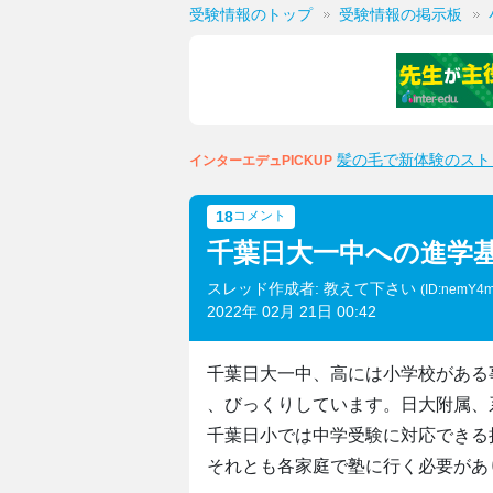
受験情報のトップ
受験情報の掲示板
髪の毛で新体験のスト
インターエデュPICKUP
18
コメント
千葉日大一中への進学
スレッド作成者: 教えて下さい
(ID:nemY4
2022年 02月 21日 00:42
千葉日大一中、高には小学校がある
、びっくりしています。日大附属、
千葉日小では中学受験に対応できる
それとも各家庭で塾に行く必要があ