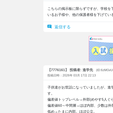
こちらの掲示板に限らずですが、学校を
いるお子様や、他の保護者様を下げてい
返信する
【7776161】 投稿者: 進学先
(ID:6zMGvU
投稿日時：2026年 03月 17日 22:13
子供達がお世話になっていましたが、進
す。
偏差値トップレベル→外部(めやす5人ぐら
偏差値60～中間層→ほぼ内部、少数は外
低め→たまに内部。ほぼ公立。