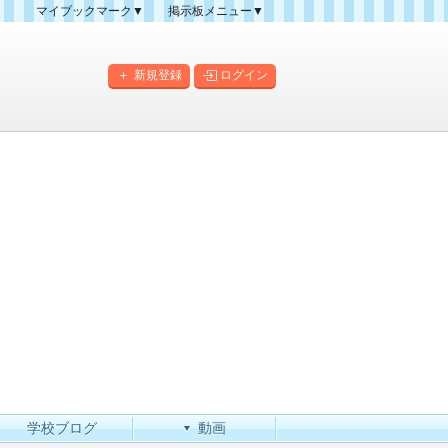
マイブックマーク▼
掲示板メニュー▼
クマーク一覧
掲示板の使い方
掲示板マップ
新規登録
ログイン
人気スレッドランキング
新規スレッド一覧
新着書き込み一覧
このカテゴリにスレッドを
作成
学校ブログ
動画