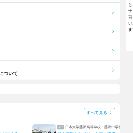
と
子
育
い
ま
について
すべて見る
・藤沢中学校
上野学園中学校・高等学校