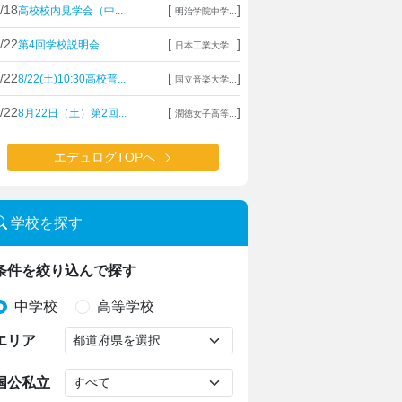
/18
[
]
高校校内見学会（中...
明治学院中学...
/22
[
]
第4回学校説明会
日本工業大学...
/22
[
]
8/22(土)10:30高校普...
国立音楽大学...
/22
[
]
8月22日（土）第2回...
潤徳女子高等...
エデュログTOPへ
学校を探す
条件を絞り込んで探す
中学校
高等学校
エリア
国公私立