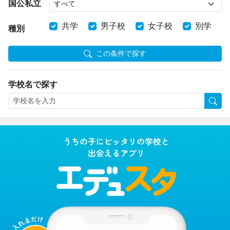
国公私立
共学
男子校
女子校
別学
種別
この条件で探す
学校名で探す