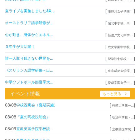
[
]
夏ライブを実施しました&#...
瀧野川女子学園...
[
]
オーストラリア語学研修が...
城北中学校・高...
[
]
心が動き、身体からエネル...
新渡戸文化中学...
[
]
３年生が大活躍！
成女学園中学校...
[
]
誰一人取り残さない世界を...
聖学院中学校・...
[
]
《スリランカ語学研修へ出...
東京成徳大学深...
[
]
中学ソフトボール部夏季大...
佼成学園女子中...
イベント情報
もっと見る
08/08
[
]
学校説明会（夏期実施）
拓殖大学第一...
08/08
[
]
『夏の高校説明会』
明法中学校・...
08/09
[
]
立教英国学院学校説...
立教英国学院...