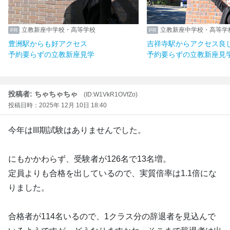
立教新座中学校・高等学校
立教新座中学校・高等学
豊洲駅からも好アクセス
吉祥寺駅からアクセス良
予約要らずの立教新座見学
予約要らずの立教新座見
投稿者: ちゃちゃちゃ
(ID:W1VkR1OVfZo)
投稿日時：2025年 12月 10日 18:40
今年はIII期試験はありませんでした。
にもかかわらず、受験者が126名で13名増。
定員よりも合格を出しているので、実質倍率は1.1倍にな
りました。
合格者が114名いるので、1クラス分の辞退者を見込んで