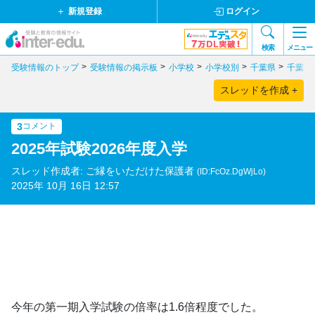
新規登録
ログイン
検索
メニュー
受験情報のトップ
受験情報の掲示板
小学校
小学校別
千葉県
千葉日
スレッドを作成 +
3
コメント
2025年試験2026年度入学
スレッド作成者: ご縁をいただけた保護者
(ID:FcOz.DgWjLo)
2025年 10月 16日 12:57
今年の第一期入学試験の倍率は1.6倍程度でした。