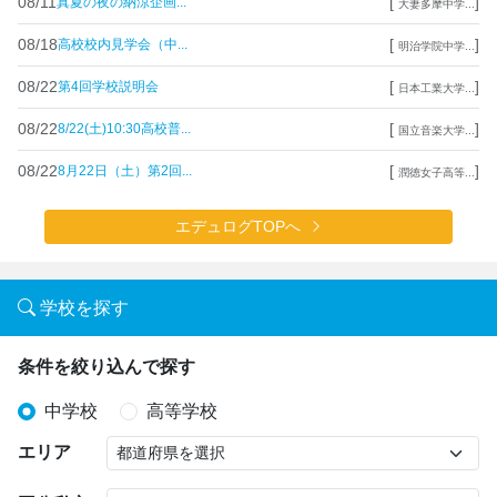
08/11
[
]
真夏の夜の納涼企画...
大妻多摩中学...
08/18
[
]
高校校内見学会（中...
明治学院中学...
08/22
[
]
第4回学校説明会
日本工業大学...
08/22
[
]
8/22(土)10:30高校普...
国立音楽大学...
08/22
[
]
8月22日（土）第2回...
潤徳女子高等...
エデュログTOPへ
学校を探す
条件を絞り込んで探す
中学校
高等学校
エリア