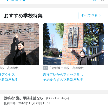
おすすめ学校特集
すべて見る
学校・高等学校
立教新座中学校・高等学校
好アクセス
吉祥寺駅からアクセス良し
立教新座見学
予約要らずの立教新座見学
投稿者: 灘、甲陽志望なら
(ID:lGoUrCZtvQk)
投稿日時：2010年 11月 25日 11:01