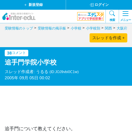
新規登録
ログイン
検索
メニュー
受験情報のトップ
受験情報の掲示板
小学校
小学校別
関西
大阪府
スレッドを作成 +
38
コメント
追手門学院小学校
スレッド作成者: うるる
(ID:JOJ9vbi0C1w)
2005年 09月 05日 00:02
追手門について教えてください。