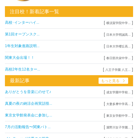
注目校！新着記事一覧
[
]
高校･インターハイ...
横須賀学院中学...
[
]
第1回オープンスク...
日本大学明誠高...
[
]
1年生対象進路説明...
日本大学櫻丘高...
[
]
関東大会出場！！
春日部共栄中学...
[
]
高校2年生12名ター...
八王子学園 八王...
最新記事
もっと見る
[
]
ありがとうを音楽にのせて♪
成女学園中学校...
[
]
真夏の夜の納涼企画実話怪...
大妻多摩中学高...
[
]
東京女学館発表会に参加し...
東京女学館中学...
[
]
7月の活動報告〜関東バト...
瀧野川女子学園...