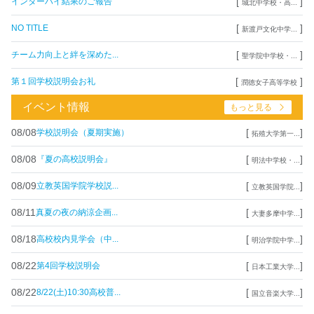
[
]
インターハイ結果のご報告
城北中学校・高...
[
]
NO TITLE
新渡戸文化中学...
[
]
チーム力向上と絆を深めた...
聖学院中学校・...
[
]
第１回学校説明会お礼
潤徳女子高等学校
イベント情報
もっと見る
08/08
[
]
学校説明会（夏期実施）
拓殖大学第一...
08/08
[
]
『夏の高校説明会』
明法中学校・...
08/09
[
]
立教英国学院学校説...
立教英国学院...
08/11
[
]
真夏の夜の納涼企画...
大妻多摩中学...
08/18
[
]
高校校内見学会（中...
明治学院中学...
08/22
[
]
第4回学校説明会
日本工業大学...
08/22
[
]
8/22(土)10:30高校普...
国立音楽大学...