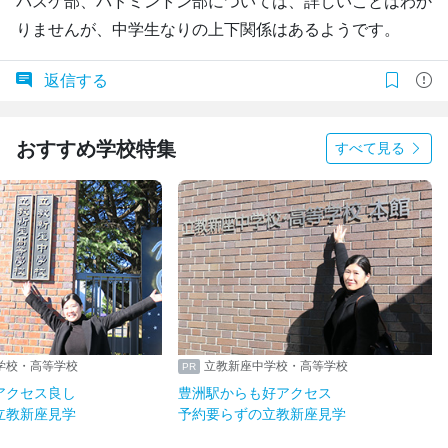
バスケ部、バドミントン部については、詳しいことはわか
りませんが、中学生なりの上下関係はあるようです。
返信する
おすすめ学校特集
すべて見る
学校・高等学校
立教新座中学校・高等学校
アクセス良し
豊洲駅からも好アクセス
立教新座見学
予約要らずの立教新座見学