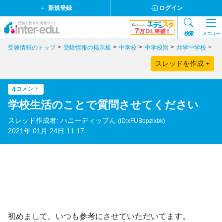
新規登録
ログイン
検索
メニュー
受験情報のトップ
受験情報の掲示板
中学校
中学校別
共学中学校
滋
スレッドを作成 +
4
コメント
学校生活のことで質問させてください
スレッド作成者: ハニーディップん
(ID:xFUBbpzlxbk)
2021年 01月 24日 11:17
初めまして。いつも参考にさせていただいてます。