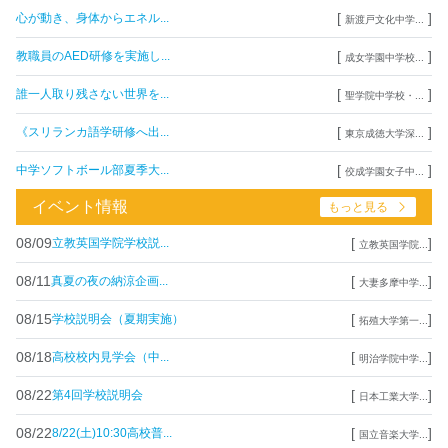
[
]
心が動き、身体からエネル...
新渡戸文化中学...
[
]
教職員のAED研修を実施し...
成女学園中学校...
[
]
誰一人取り残さない世界を...
聖学院中学校・...
[
]
《スリランカ語学研修へ出...
東京成徳大学深...
[
]
中学ソフトボール部夏季大...
佼成学園女子中...
イベント情報
もっと見る
08/09
[
]
立教英国学院学校説...
立教英国学院...
08/11
[
]
真夏の夜の納涼企画...
大妻多摩中学...
08/15
[
]
学校説明会（夏期実施）
拓殖大学第一...
08/18
[
]
高校校内見学会（中...
明治学院中学...
08/22
[
]
第4回学校説明会
日本工業大学...
08/22
[
]
8/22(土)10:30高校普...
国立音楽大学...