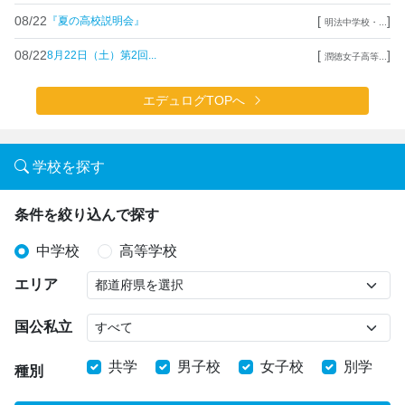
08/22
[
]
『夏の高校説明会』
明法中学校・...
08/22
[
]
8月22日（土）第2回...
潤徳女子高等...
エデュログTOPへ
学校を探す
条件を絞り込んで探す
中学校
高等学校
エリア
国公私立
共学
男子校
女子校
別学
種別