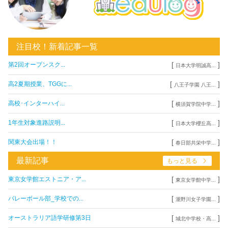
注目校！新着記事一覧
[
]
第2回オープンスク...
日本大学明誠高...
[
]
高2夏期授業、TGGに...
八王子学園 八王...
[
]
高校･インターハイ...
横須賀学院中学...
[
]
1年生対象進路説明...
日本大学櫻丘高...
[
]
関東大会出場！！
春日部共栄中学...
最新記事
もっと見る
[
]
東京女学館エストニア・ア...
東京女学館中学...
[
]
バレーボール部_学校での...
瀧野川女子学園...
[
]
オーストラリア語学研修第3日
城北中学校・高...