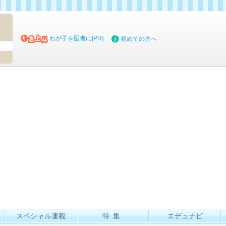
マイブッ
わが子を医者に[PR]
初めての方へ
スペシャル連載
特集
エデュナビ