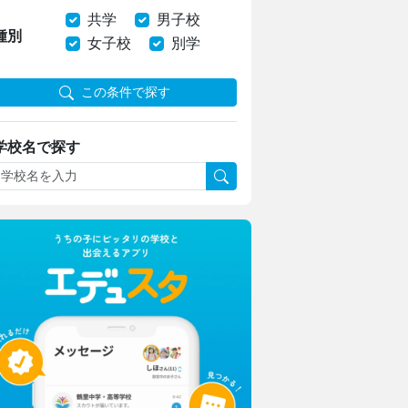
共学
男子校
種別
女子校
別学
この条件で探す
学校名で探す