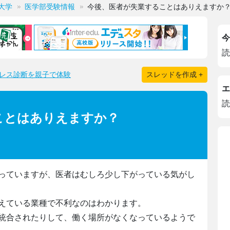
大学
医学部受験情報
今後、医者が失業することはありえますか
今
読
レス診断を親子で体験
スレッドを作成 +
エ
読
ことはありえますか？
っていますが、医者はむしろ少し下がっている気がし
えている業種で不利なのはわかります。
統合されたりして、働く場所がなくなっているようで