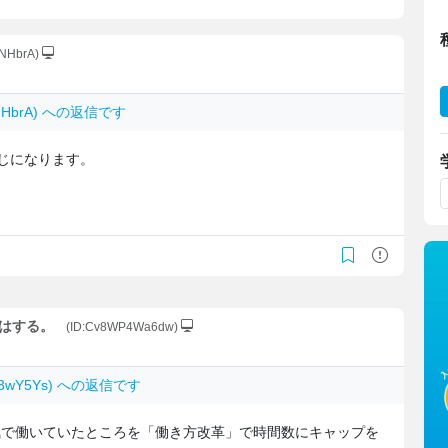
YNHbrA)
YNHbrA) への返信です
同じになります。
収はする。
(ID:Cv8WP4Wa6dw)
eT3wY5Ys) への返信です
気で働いていたところを「働き方改革」で時間数にキャップを