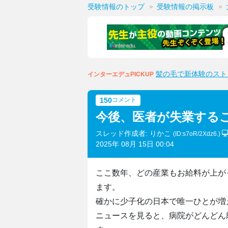
受験情報のトップ
受験情報の掲示板
髪の毛で新体験のスト
インターエデュPICKUP
150
コメント
今後、医者が失業する
スレッド作成者: りかこ
(ID:s7oR/2Xdz6.)
2025年 08月 15日 00:04
ここ数年、どの産業もお給料が上が
ます。
確かに少子化の日本で唯一ひとが増
ニュースを見ると、病院がどんどん