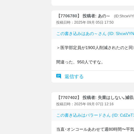
【7706780】 投稿者: あの～
(ID:ShcwV
投稿日時：2025年 09月 05日 17:50
この書き込みは
あの～
さん (ID: ShcwV
＞医学部定員が1900人削減されたのと
間違った、950人ですな。
返信する
【7707402】 投稿者: 失業はしない｡減
投稿日時：2025年 09月 07日 12:16
この書き込みは
バラード
さん (ID: CdZ
当直･オンコールあわせて週80時間〜平