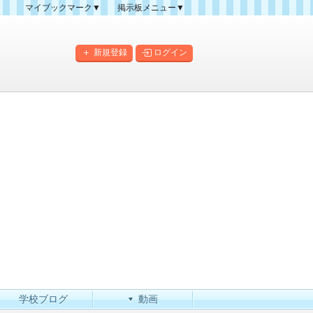
マイブックマーク▼
掲示板メニュー▼
クマーク一覧
掲示板の使い方
掲示板マップ
新規登録
ログイン
人気スレッドランキング
新規スレッド一覧
新着書き込み一覧
このカテゴリにスレッドを
作成
学校ブログ
動画