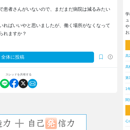
で患者さんがいないので、まだまだ病院は減るみたい
学
ュ
いればいいやと思いましたが、働く場所がなくなって
や
お
られますか？
高
全体に投稿
高
スレッドを共有する
第
1
関
心