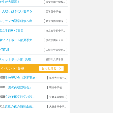
[
]
年生が大活躍！
成女学園中学校...
[
]
一人取り残さない世界を...
聖学院中学校・...
[
]
スリランカ語学研修へ出...
東京成徳大学深...
[
]
京女学館6・7日目
東京女学館中学...
[
]
学ソフトボール部夏季大...
佼成学園女子中...
[
]
 TITLE
二松學舍大学附...
[
]
スケットボール部_受験...
瀧野川女子学園...
イベント情報
もっと見る
/08
[
]
学校説明会（夏期実施）
拓殖大学第一...
/08
[
]
『夏の高校説明会』
明法中学校・...
/09
[
]
立教英国学院学校説...
立教英国学院...
/11
[
]
真夏の夜の納涼企画...
大妻多摩中学...