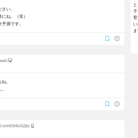
と
ださい。
子
た時にね。（笑）
育
来予測です。
い
ま
jaaw)
るね。
し。
ID:UnHOX9UGZj6)