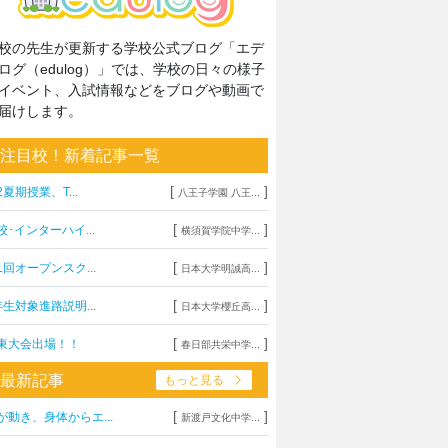
校の先生が更新する学校公式ブログ「エデ
ログ（edulog）」では、学校の日々の様子
イベント、入試情報などをブログや動画で
届けします。
注目校！新着記事一覧
[
]
2夏期授業、T...
八王子学園 八王...
[
]
校･インターハイ...
横須賀学院中学...
[
]
1回オープンスク...
日本大学明誠高...
[
]
年生対象進路説明...
日本大学櫻丘高...
[
]
東大会出場！！
春日部共栄中学...
最新記事
もっと見る
[
]
が動き、身体からエ...
新渡戸文化中学...