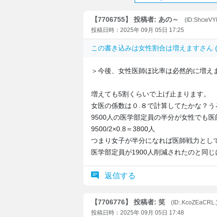
【7706755】 投稿者: あの～
(ID:ShcwV
投稿日時：2025年 09月 05日 17:25
この書き込みは
女性割合は増えます
さん (
＞今後、女性医師ほ比率は必然的に増え
増えても5割くらいで上げ止まります。
女医の係数は０.８で計算してたかな？う
9500人の医学部定員の半分が女性でも
9500/2×0.8＝3800人
つまり女子が半分になれば医師戦力として
医学部定員が1900人削減されたのと同
返信する
【7706776】 投稿者: 笑
(ID:.KcoZEaCRL.
投稿日時：2025年 09月 05日 17:48