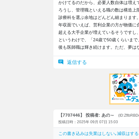
かけてるのだから、必要人数自体は増え
ろうし、管理職といえる職の数は構造上
診療科を選ぶ余地はどんどん細まります
年収面でいえば、営利企業の方が物価に合
超える大手企業が増えているそうですし
というわけで、「24歳で50歳くらいまで
後も医師職は輝き続けます。ただ、夢は
返信する
【7707446】 投稿者: あの～
(ID:ZflbRB
投稿日時：2025年 09月 07日 15:03
この書き込みは
失業はしない｡減収はする