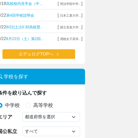
/18
[
]
高校校内見学会（中...
明治学院中学...
/22
[
]
第4回学校説明会
日本工業大学...
/22
[
]
8/22(土)10:30高校普...
国立音楽大学...
/22
[
]
8月22日（土）第2回...
潤徳女子高等...
エデュログTOPへ
学校を探す
条件を絞り込んで探す
中学校
高等学校
エリア
国公私立