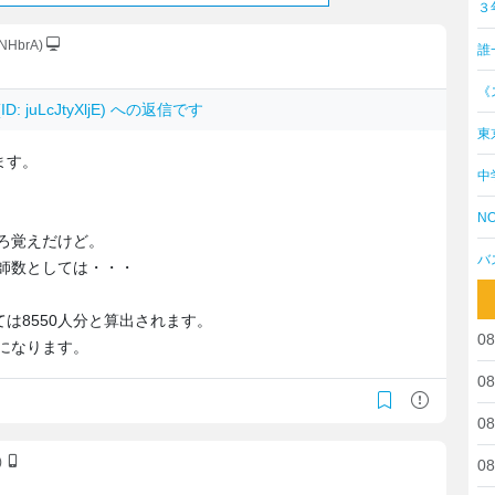
３
YNHbrA)
誰
《
ID: juLcJtyXljE) への返信です
東
ます。
中
NO
ろ覚えだけど。
バ
医師数としては・・・
は8550人分と算出されます。
08
じになります。
08
08
)
08