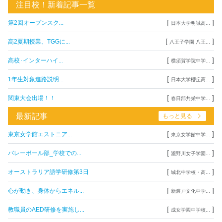
注目校！新着記事一覧
[
]
第2回オープンスク...
日本大学明誠高...
[
]
高2夏期授業、TGGに...
八王子学園 八王...
[
]
高校･インターハイ...
横須賀学院中学...
[
]
1年生対象進路説明...
日本大学櫻丘高...
[
]
関東大会出場！！
春日部共栄中学...
最新記事
もっと見る
[
]
東京女学館エストニア...
東京女学館中学...
[
]
バレーボール部_学校での...
瀧野川女子学園...
[
]
オーストラリア語学研修第3日
城北中学校・高...
[
]
心が動き、身体からエネル...
新渡戸文化中学...
[
]
教職員のAED研修を実施し...
成女学園中学校...