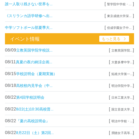
[
]
誰一人取り残さない世界を...
聖学院中学校・...
[
]
《スリランカ語学研修へ出...
東京成徳大学深...
[
]
中学ソフトボール部夏季大...
佼成学園女子中...
イベント情報
もっと見る
08/09
[
]
立教英国学院学校説...
立教英国学院...
08/11
[
]
真夏の夜の納涼企画...
大妻多摩中学...
08/15
[
]
学校説明会（夏期実施）
拓殖大学第一...
08/18
[
]
高校校内見学会（中...
明治学院中学...
08/22
[
]
第4回学校説明会
日本工業大学...
08/22
[
]
8/22(土)10:30高校普...
国立音楽大学...
08/22
[
]
『夏の高校説明会』
明法中学校・...
08/22
[
]
8月22日（土）第2回...
潤徳女子高等...