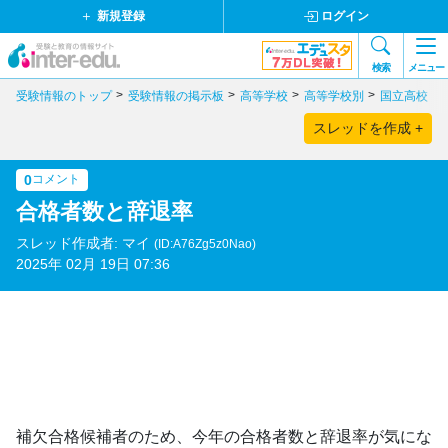
新規登録
ログイン
検索
メニュー
受験情報のトップ
受験情報の掲示板
高等学校
高等学校別
国立高校
スレッドを作成 +
0
コメント
合格者数と辞退率
スレッド作成者: マイ
(ID:A76Zg5z0Nao)
2025年 02月 19日 07:36
補欠合格候補者のため、今年の合格者数と辞退率が気にな