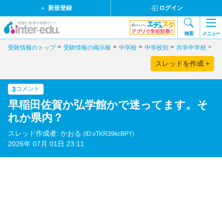
新規登録
ログイン
検索
メニュー
受験情報のトップ
受験情報の掲示板
中学校
中学校別
共学中学校
佐
スレッドを作成 +
3
コメント
早稲田佐賀か弘学館かで迷ってます。そ
れか県内？
スレッド作成者: かおる
(ID:vTKR39kcBPY)
2026年 07月 01日 23:11