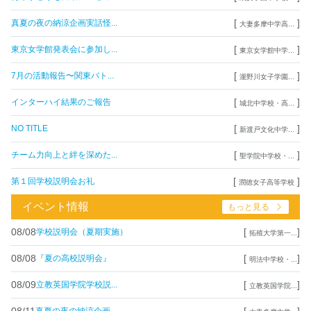
[
]
真夏の夜の納涼企画実話怪...
大妻多摩中学高...
[
]
東京女学館発表会に参加し...
東京女学館中学...
[
]
7月の活動報告〜関東バト...
瀧野川女子学園...
[
]
インターハイ結果のご報告
城北中学校・高...
[
]
NO TITLE
新渡戸文化中学...
[
]
チーム力向上と絆を深めた...
聖学院中学校・...
[
]
第１回学校説明会お礼
潤徳女子高等学校
イベント情報
もっと見る
08/08
[
]
学校説明会（夏期実施）
拓殖大学第一...
08/08
[
]
『夏の高校説明会』
明法中学校・...
08/09
[
]
立教英国学院学校説...
立教英国学院...
08/11
[
]