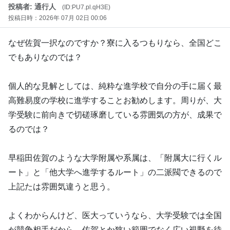
投稿者: 通行人
(ID:PU7.pl.qH3E)
投稿日時：2026年 07月 02日 00:06
なぜ佐賀一択なのですか？寮に入るつもりなら、全国どこ
でもありなのでは？
個人的な見解としては、純粋な進学校で自分の手に届く最
高難易度の学校に進学することお勧めします。周りが、大
学受験に前向きで切磋琢磨している雰囲気の方が、成果で
るのでは？
早稲田佐賀のような大学附属や系属は、「附属大に行くル
ート」と「他大学へ進学するルート」の二派閥できるので
上記たは雰囲気違うと思う。
よくわからんけど、医大っていうなら、大学受験では全国
が競争相手だから、佐賀とか狭い範囲でなく広い視野を待