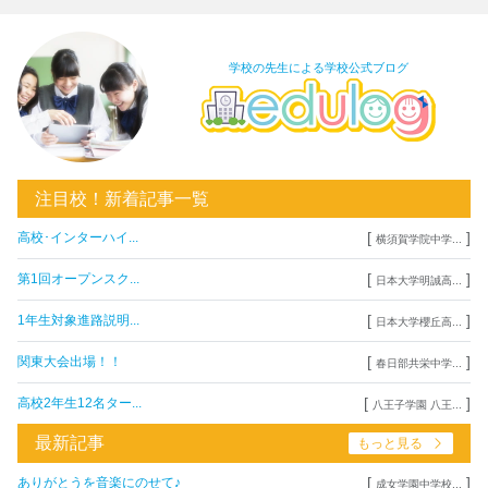
学校の先生による学校公式ブログ
注目校！新着記事一覧
[
]
高校･インターハイ...
横須賀学院中学...
[
]
第1回オープンスク...
日本大学明誠高...
[
]
1年生対象進路説明...
日本大学櫻丘高...
[
]
関東大会出場！！
春日部共栄中学...
[
]
高校2年生12名ター...
八王子学園 八王...
最新記事
もっと見る
[
]
ありがとうを音楽にのせて♪
成女学園中学校...