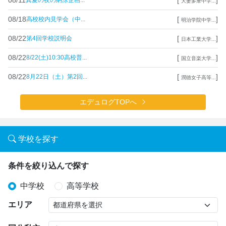
真夏の夜の納涼企画...
大妻多摩中学...
08/18
[
]
高校校内見学会（中...
明治学院中学...
08/22
[
]
第4回学校説明会
日本工業大学...
08/22
[
]
8/22(土)10:30高校普...
国立音楽大学...
08/22
[
]
8月22日（土）第2回...
潤徳女子高等...
エデュログTOPへ
学校を探す
条件を絞り込んで探す
中学校
高等学校
エリア