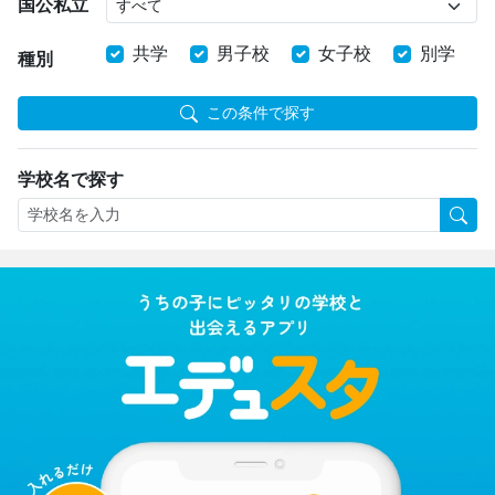
国公私立
共学
男子校
女子校
別学
種別
この条件で探す
学校名で探す