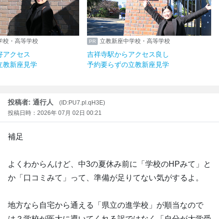
学校・高等学校
立教新座中学校・高等学校
好アクセス
吉祥寺駅からアクセス良し
立教新座見学
予約要らずの立教新座見学
投稿者: 通行人
(ID:PU7.pl.qH3E)
投稿日時：2026年 07月 02日 00:21
補足
よくわからんけど、中3の夏休み前に「学校のHPみて」と
か「口コミみて」って、準備が足りてない気がするよ。
地方なら自宅から通える「県立の進学校」が順当なので
は？学校が医大に導いてくれる訳ではなく「自分が大学受