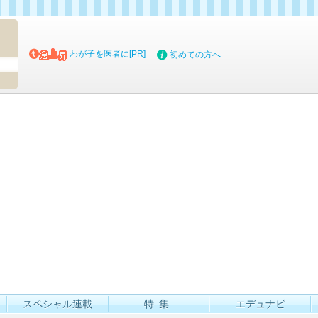
マイブッ
わが子を医者に[PR]
初めての方へ
スペシャル連載
特集
エデュナビ