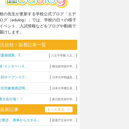
校の先生が更新する学校公式ブログ「エデ
ログ（edulog）」では、学校の日々の様子
イベント、入試情報などをブログや動画で
届けします。
注目校！新着記事一覧
[
]
2夏期授業、T...
八王子学園 八王...
[
]
校･インターハイ...
横須賀学院中学...
[
]
1回オープンスク...
日本大学明誠高...
[
]
年生対象進路説明...
日本大学櫻丘高...
[
]
東大会出場！！
春日部共栄中学...
最新記事
もっと見る
[
]
が動き、身体からエネル...
新渡戸文化中学...