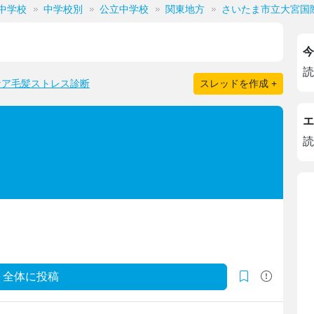
中学校
中学校別
公立中学校
関東地方
さいたま市立大宮国
今
読
ケア毛髪ストレス診断
スレッドを作成 +
エ
読
全体に投稿