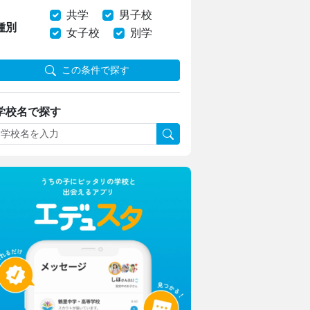
共学
男子校
種別
女子校
別学
この条件で探す
学校名で探す