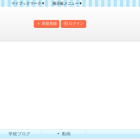
マイブックマーク▼
掲示板メニュー▼
クマーク一覧
掲示板の使い方
掲示板マップ
新規登録
ログイン
人気スレッドランキング
新規スレッド一覧
新着書き込み一覧
このカテゴリにスレッドを
作成
学校ブログ
動画