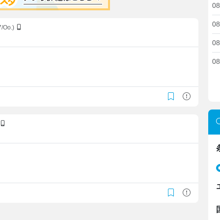
08
08
7/Oo.)
08
08