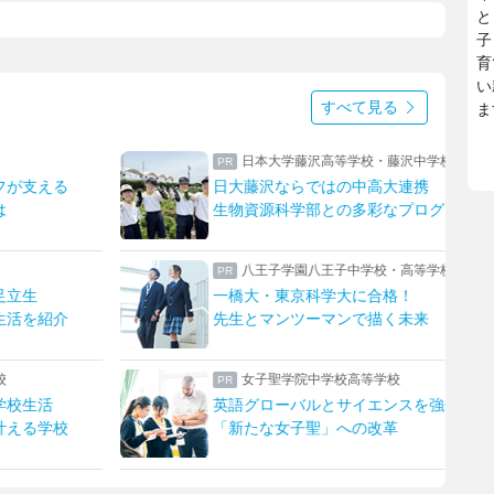
と
子
育
い
すべて見る
ま
沢中学校
上野学園中学校・高等学校
連携
ハープやフルート！ひとり一つの楽器
プログラム
上野ならではのフィールドワーク
高等学校
日本大学豊山女子中学校・高等学校
！
理想を形にデザインと機能性をアップ
未来
生徒たちに託された夏服リニューアル
瀧野川女子学園中学高等学校
スを強化！
生成AIを“アシスタント”に
発想を形にする授業でキャリア教育