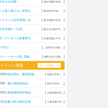
[
]
年生が大活躍！
成女学園中学校...
[
]
一人取り残さない世界を...
聖学院中学校・...
[
]
スリランカ語学研修へ出...
東京成徳大学深...
[
]
京女学館6・7日目
東京女学館中学...
[
]
学ソフトボール部夏季大...
佼成学園女子中...
[
]
 TITLE
二松學舍大学附...
[
]
スケットボール部_受験...
瀧野川女子学園...
イベント情報
もっと見る
/08
[
]
学校説明会（夏期実施）
拓殖大学第一...
/08
[
]
『夏の高校説明会』
明法中学校・...
/09
[
]
立教英国学院学校説...
立教英国学院...
/11
[
]
真夏の夜の納涼企画...
大妻多摩中学...