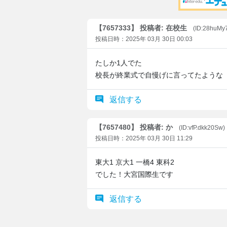
【7657333】 投稿者: 在校生
(ID:28huMy
投稿日時：2025年 03月 30日 00:03
たしか1人でた
校長が終業式で自慢げに言ってたような
返信する
【7657480】 投稿者: か
(ID:vfP.dkk20Sw)
投稿日時：2025年 03月 30日 11:29
東大1 京大1 一橋4 東科2
でした！大宮国際生です
返信する