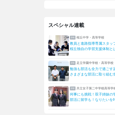
スペシャル連載
高等学校
日本大学藤沢高等学校・藤
導専属スタッフが支える
日大藤沢ならではの中高大
習支援体制とは
生物資源科学部との多彩な
学校・高等学校
八王子学園八王子中学校・
全力で過ごす足立生
一橋大・東京科学大に合格
活に取り組む生活を紹介
先生とマンツーマンで描く
二中学校高等学校
女子聖学院中学校高等学校
！双子姉妹の学校生活
英語グローバルとサイエン
！なりたいを叶える学校
「新たな女子聖」への改革