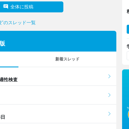
全体に投稿
校"のスレッド一覧
版
新着スレッド
 適性検査
3日