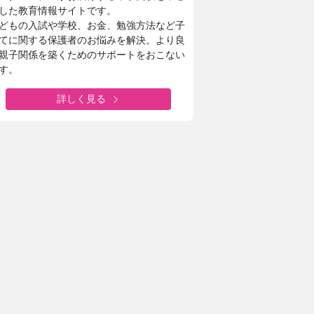
した教育情報サイトです。
どもの入試や学校、お金、勉強方法など子
てに関する保護者のお悩みを解決。より良
親子関係を築くためのサポートをおこない
す。
詳しく見る
東京家政大学附属女子中学校高等学校
新校長に就任！未来の展望について取材
安田学園中学校・高等学校
一橋大・東京科学大に合格！
安田学園の進路サポートや学習環境
城西大学附属城西中学・高等学校
1分1秒を無駄にしない！
城西生「文武両道の時間活用術」