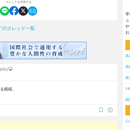
スレッドを共有する
学
ュ
や
"のスレッド一覧
お
高
高
plSc)
第
1
いる模様。
関
心