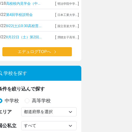
/18
[
]
高校校内見学会（中...
明治学院中学...
/22
[
]
第4回学校説明会
日本工業大学...
/22
[
]
8/22(土)10:30高校普...
国立音楽大学...
/22
[
]
8月22日（土）第2回...
潤徳女子高等...
エデュログTOPへ
学校を探す
条件を絞り込んで探す
中学校
高等学校
エリア
国公私立