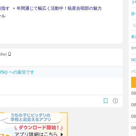
３
誰
《
東
中
a9w)
NO
バ
8eplSc) への返信です
08
08
08
08