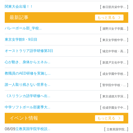
[
]
関東大会出場！！
春日部共栄中学...
最新記事
もっと見る
[
]
バレーボール部_学校...
瀧野川女子学園...
[
]
東京女学館8・9日目
東京女学館中学...
[
]
オーストラリア語学研修第3日
城北中学校・高...
[
]
心が動き、身体からエネル...
新渡戸文化中学...
[
]
教職員のAED研修を実施し...
成女学園中学校...
[
]
誰一人取り残さない世界を...
聖学院中学校・...
[
]
《スリランカ語学研修へ出...
東京成徳大学深...
[
]
中学ソフトボール部夏季大...
佼成学園女子中...
イベント情報
もっと見る
08/09
[
]
立教英国学院学校説...
立教英国学院...