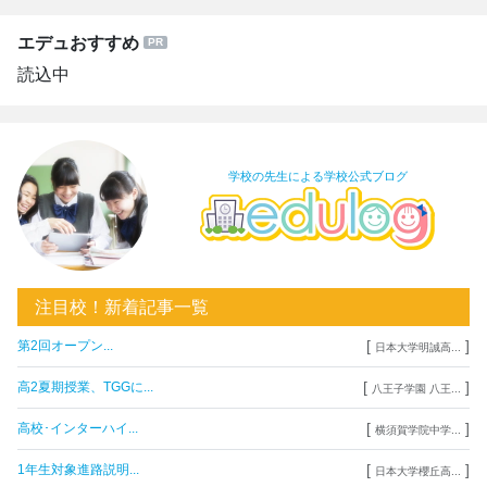
エデュおすすめ
読込中
学校の先生による学校公式ブログ
注目校！新着記事一覧
[
]
第2回オープン...
日本大学明誠高...
[
]
高2夏期授業、TGGに...
八王子学園 八王...
[
]
高校･インターハイ...
横須賀学院中学...
[
]
1年生対象進路説明...
日本大学櫻丘高...