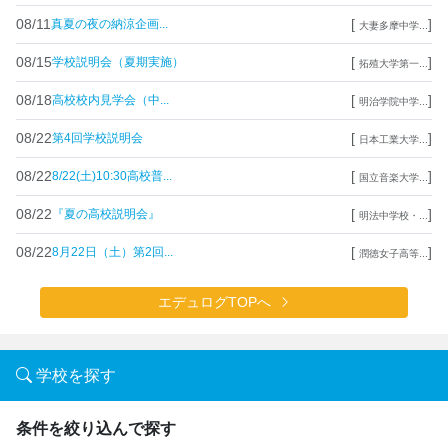
08/11
[
]
真夏の夜の納涼企画...
大妻多摩中学...
08/15
[
]
学校説明会（夏期実施）
拓殖大学第一...
08/18
[
]
高校校内見学会（中...
明治学院中学...
08/22
[
]
第4回学校説明会
日本工業大学...
08/22
[
]
8/22(土)10:30高校普...
国立音楽大学...
08/22
[
]
『夏の高校説明会』
明法中学校・...
08/22
[
]
8月22日（土）第2回...
潤徳女子高等...
エデュログTOPへ
学校を探す
条件を絞り込んで探す