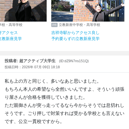
学校・高等学校
立教新座中学校・高等学校
好アクセス
吉祥寺駅からアクセス良し
立教新座見学
予約要らずの立教新座見学
投稿者: 超アクティブ大学生
(ID:dZ9N7ns151Q)
投稿日時：2026年 07月 09日 18:18
私も上の方と同じく、多いなあと思いました。
もちろん本人の希望なら全然いいんですよ、そういう頑張
り屋さんが合格を獲得していきました。
ただ親御さんが突っ走ってるなら今からそうでは息切れし
そうです。ごり押しで対策すれば受かる学校とも言えない
です、公立一貫校ですから。