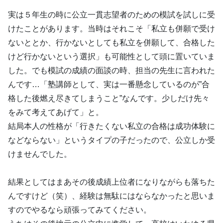
実は５年生の時に公立一貫志望者のための模試を試しに受
けたことがあります。当時はそれこそ「私立も併願で受け
ないととか、行かないとしても私立を併願して、合格した
けど行かないという選択」も可能性として頭に置いていま
した。でも模試の成績の面談の時、担当の先生に言われた
んです…「塾講師として、実は一番懸念しているのが”合
格した後燃え尽きてしまうこと”なんです。少しだけ先々
をみて考えてあげて」と。
結局本人の性格が「行きたくない私立の合格は成功体験に
などならない」というタイプの子だったので、公立しか受
けませんでした。
結果としてはまあその後成績上位者になりながらも落ちた
んですけど（笑）、経験は無駄にはならなかったと思いま
すのでやるなら頑張ってみてください。