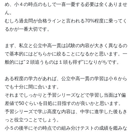
め、小４の時点のもしで一喜一憂する必要は全くありませ
ん。
むしろ過去問が合格ラインと言われる70%程度に乗ってく
るかが一番大切です。
まず、私立と公立中高一貫は試験の内容が大きく異なるの
で基本的にはどちらかに絞ることになるかと思います。一
般的には"２頭追うものは１頭も得ず"になりがちです。
ある程度の学力があれば、公立中高一貫の学習は小６から
でも十分に間に合います。
それまでしっかりと予習シリーズなどで学習し当面はY偏
差値で50ぐらいを目処に目指すのが良いかと思います。
予習シリーズで学ぶ高度な内容は、中学に進学した後もき
っと役立つことでしょう。
小５の後半にその時点での組み分けテストの成績を鑑みな