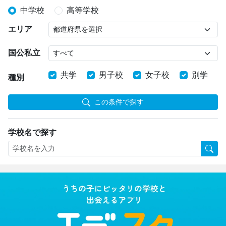
中学校
高等学校
エリア
国公私立
共学
男子校
女子校
別学
種別
この条件で探す
学校名で探す