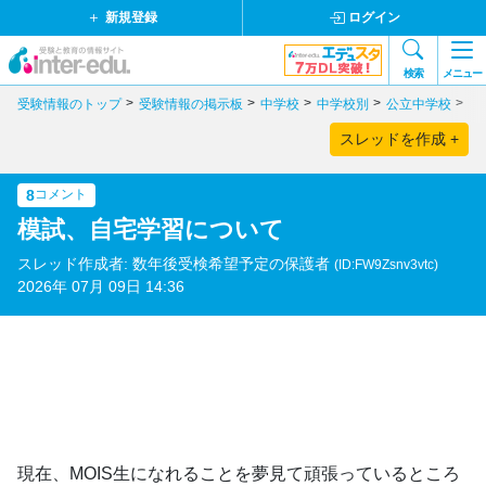
新規登録
ログイン
検索
メニュー
受験情報のトップ
受験情報の掲示板
中学校
中学校別
公立中学校
関
スレッドを作成 +
8
コメント
模試、自宅学習について
スレッド作成者: 数年後受検希望予定の保護者
(ID:FW9Zsnv3vtc)
2026年 07月 09日 14:36
現在、MOIS生になれることを夢見て頑張っているところ