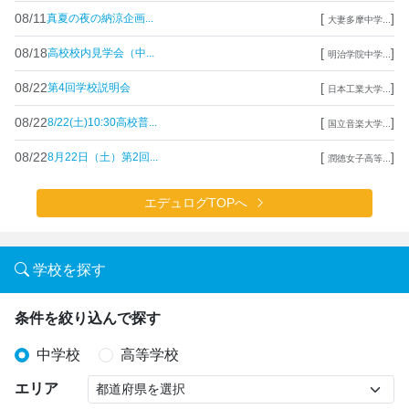
08/11
[
]
真夏の夜の納涼企画...
大妻多摩中学...
08/18
[
]
高校校内見学会（中...
明治学院中学...
08/22
[
]
第4回学校説明会
日本工業大学...
08/22
[
]
8/22(土)10:30高校普...
国立音楽大学...
08/22
[
]
8月22日（土）第2回...
潤徳女子高等...
エデュログTOPへ
学校を探す
条件を絞り込んで探す
中学校
高等学校
エリア