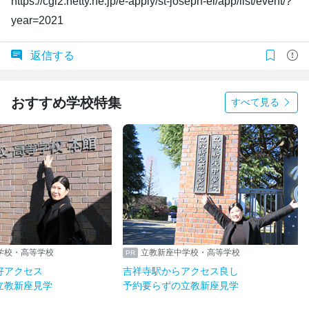
https://cgi2.netty.ne.jp/e-apply/st-joseph-el/app/list/event/?
year=2021
返信する
おすすめ学校特集
すべて見る
学校・高等学校
立教新座中学校・高等学校
好アクセス
吉祥寺駅からアクセス良し
立教新座見学
予約要らずの立教新座見学