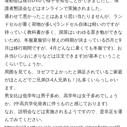
運動会は後日DVDで様子を知ることができましたし、保
護者懇談会などはオンラインで実施されました。
通わせて悪かったことはあまり思い当たりませんが、ラン
ドセルが重く荷物が多い(ランドセル自体は軽いのですが
持っていく教科書が多く、国算はいわゆる置き勉ができな
いため)、冬服夏服切り替えの時期が決まっている(5月と9
月は移行期間ですが、4月どんなに暑くても冬服です)、お
弁当(パンおにぎりなどは注文できます)が基本ということ
くらいでしょうか。
周囲を見ても、ヨゼフでよかったと満足されているご家庭
がほとんどでご兄弟(3-4人兄弟も！)も多くいらっしゃい
ます。
男女比は低学年は男子多め、高学年は女子多めでしょう
か。(中高共学化発表に伴うものと感じております)
なお、説明会などは実施されるようですので、是非足を運
んでみてください。