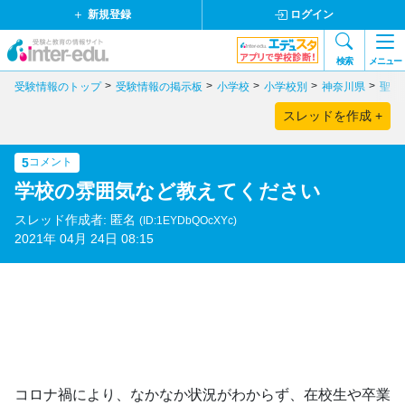
新規登録
ログイン
検索
メニュー
受験情報のトップ
受験情報の掲示板
小学校
小学校別
神奈川県
聖ヨ
スレッドを作成 +
5
コメント
学校の雰囲気など教えてください
スレッド作成者: 匿名
(ID:1EYDbQOcXYc)
2021年 04月 24日 08:15
コロナ禍により、なかなか状況がわからず、在校生や卒業