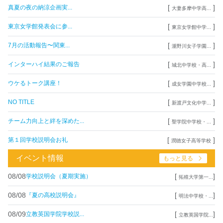
[
]
真夏の夜の納涼企画実...
大妻多摩中学高...
[
]
東京女学館発表会に参...
東京女学館中学...
[
]
7月の活動報告〜関東...
瀧野川女子学園...
[
]
インターハイ結果のご報告
城北中学校・高...
[
]
ウケるトーク講座！
成女学園中学校...
[
]
NO TITLE
新渡戸文化中学...
[
]
チーム力向上と絆を深めた...
聖学院中学校・...
[
]
第１回学校説明会お礼
潤徳女子高等学校
イベント情報
もっと見る
08/08
[
]
学校説明会（夏期実施）
拓殖大学第一...
08/08
[
]
『夏の高校説明会』
明法中学校・...
08/09
[
]
立教英国学院学校説...
立教英国学院...