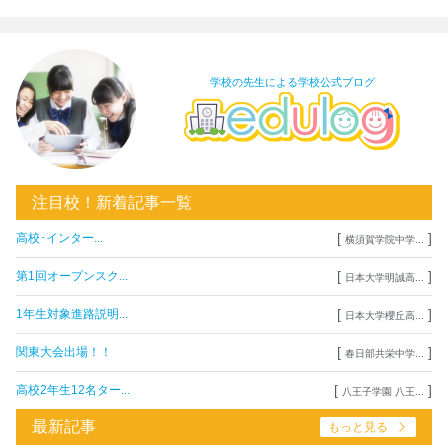
学校の先生による学校公式ブログ
注目校！新着記事一覧
[
]
高校･インター...
横須賀学院中学...
[
]
第1回オープンスク...
日本大学明誠高...
[
]
1年生対象進路説明...
日本大学櫻丘高...
[
]
関東大会出場！！
春日部共栄中学...
[
]
高校2年生12名ター...
八王子学園 八王...
最新記事
もっと見る