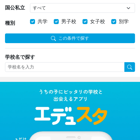
国公私立
共学
男子校
女子校
別学
種別
この条件で探す
学校名で探す