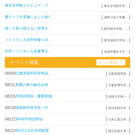
[
]
東京女学館エストニア・ア...
東京女学館中学...
[
]
夏ライブを実施しました&#...
瀧野川女子学園...
[
]
誰一人取り残さない世界を...
聖学院中学校・...
[
]
《スリランカ語学研修へ出...
東京成徳大学深...
[
]
中学ソフトボール部夏季大...
佼成学園女子中...
イベント情報
もっと見る
08/09
[
]
立教英国学院学校説...
立教英国学院...
08/11
[
]
真夏の夜の納涼企画...
大妻多摩中学...
08/15
[
]
学校説明会（夏期実施）
拓殖大学第一...
08/18
[
]
高校校内見学会（中...
明治学院中学...
08/22
[
]
第4回学校説明会
日本工業大学...
08/22
[
]
8/22(土)10:30高校普...
国立音楽大学...