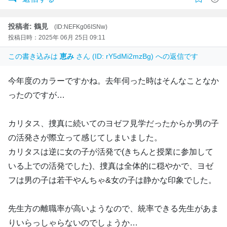
投稿者: 鶴見
(ID:NEFKg06ISNw)
投稿日時：2025年 06月 25日 09:11
この書き込みは
恵み
さん (ID: rY5dMi2mzBg) への返信です
今年度のカラーですかね。去年伺った時はそんなことなか
ったのですが…
カリタス、捜真に続いてのヨゼフ見学だったからか男の子
の活発さが際立って感じてしまいました。
カリタスは逆に女の子が活発で(きちんと授業に参加して
いる上での活発でした)、捜真は全体的に穏やかで、ヨゼ
フは男の子は若干やんちゃ&女の子は静かな印象でした。
先生方の離職率が高いようなので、統率できる先生があま
りいらっしゃらないのでしょうか…