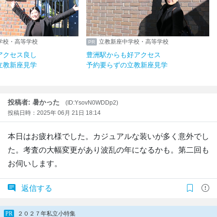
学校・高等学校
立教新座中学校・高等学校
アクセス良し
豊洲駅からも好アクセス
立教新座見学
予約要らずの立教新座見学
投稿者: 暑かった
(ID:YsovN0WDDp2)
投稿日時：2025年 06月 21日 18:14
本日はお疲れ様でした。カジュアルな装いが多く意外でし
た。考査の大幅変更があり波乱の年になるかも。第二回も
お伺いします。
返信する