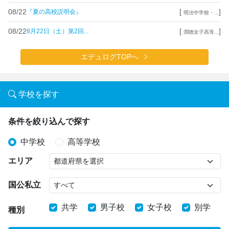
08/22
[
]
『夏の高校説明会』
明法中学校・...
08/22
[
]
8月22日（土）第2回...
潤徳女子高等...
エデュログTOPへ
学校を探す
条件を絞り込んで探す
中学校
高等学校
エリア
国公私立
共学
男子校
女子校
別学
種別