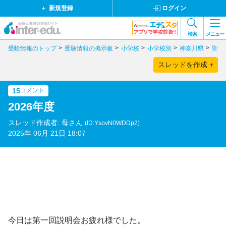
新規登録
ログイン
検索
メニュー
受験情報のトップ
受験情報の掲示板
小学校
小学校別
神奈川県
聖ヨ
スレッドを作成 +
15
コメント
2026年度
スレッド作成者: 母さん
(ID:YsovN0WDDp2)
2025年 06月 21日 18:07
今日は第一回説明会お疲れ様でした。