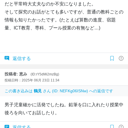
だと平常時大丈夫なのか不安になりました。
そして探究のお話がとても多いですが、普通の教科ごとの
情報も知りたかったです。(たとえば算数の進度、宿題
量、ICT教育、専科、プール授業の有無など…)
返信する
投稿者: 恵み
(ID:rY5dMi2mzBg)
投稿日時：2025年 06月 23日 11:34
この書き込みは
鶴見
さん (ID: NEFKg06ISNw) への返信です
男子児童確かに活発でしたね。鉛筆を口に入れたり授業中
後ろを向いてお話したり。
返信する