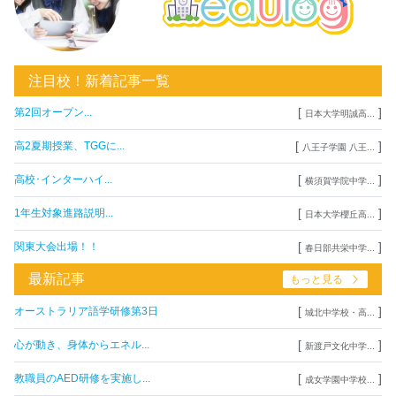
注目校！新着記事一覧
[
]
第2回オープン...
日本大学明誠高...
[
]
高2夏期授業、TGGに...
八王子学園 八王...
[
]
高校･インターハイ...
横須賀学院中学...
[
]
1年生対象進路説明...
日本大学櫻丘高...
[
]
関東大会出場！！
春日部共栄中学...
最新記事
もっと見る
[
]
オーストラリア語学研修第3日
城北中学校・高...
[
]
心が動き、身体からエネル...
新渡戸文化中学...
[
]
教職員のAED研修を実施し...
成女学園中学校...