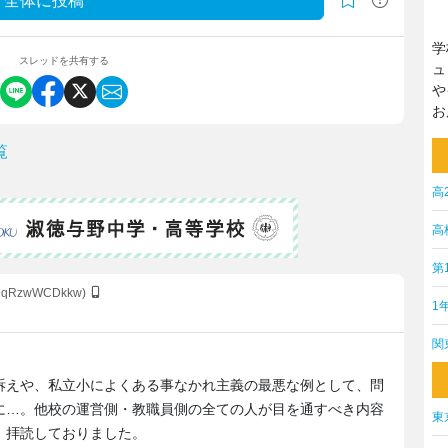
全体に投稿
学
スレッドを共有する
ュ
や
お
覧
高
高
第
:9qRzwWCDkkw)
1
関
訴えや、私立小によくある事なかれ主義の最悪な例として、問
に…。他校の運営側・教職員側の全ての人が目を通すべき内容
東
、拝読しておりました。