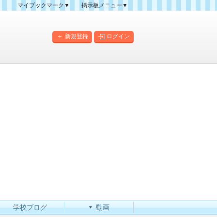
マイブックマーク▼
掲示板メニュー▼
クマーク一覧
掲示板の使い方
掲示板マップ
新規登録
ログイン
人気スレッドランキング
新規スレッド一覧
新着書き込み一覧
このカテゴリにスレッドを
作成
学校ブログ
動画