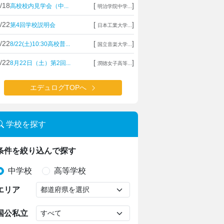
/18
[
]
高校校内見学会（中...
明治学院中学...
/22
[
]
第4回学校説明会
日本工業大学...
/22
[
]
8/22(土)10:30高校普...
国立音楽大学...
/22
[
]
8月22日（土）第2回...
潤徳女子高等...
エデュログTOPへ
学校を探す
条件を絞り込んで探す
中学校
高等学校
エリア
国公私立