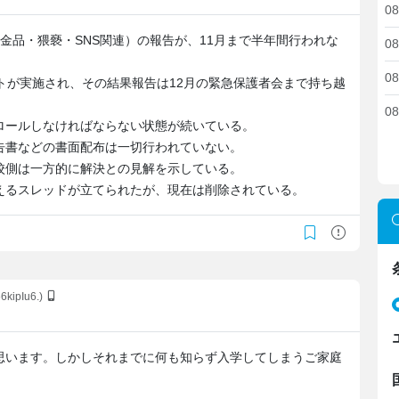
08
金品・猥褻・SNS関連）の報告が、11月まで半年間行われな
08
08
トが実施され、その結果報告は12月の緊急保護者会まで持ち越
08
ロールしなければならない状態が続いている。
告書などの書面配布は一切行われていない。
校側は一方的に解決との見解を示している。
えるスレッドが立てられたが、現在は削除されている。
66kipIu6.)
思います。しかしそれまでに何も知らず入学してしまうご家庭