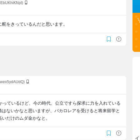
:7EbUKhiKNpI)
に舵をきっているんだと思います。
:kwex5ydAUdQ)
かかっているけど、今の時代、公立ですら探求に力を入れている
値はないかなと思いますが、バカロレアを受けると将来留学と
高いだけのムダ金かなと。
イ