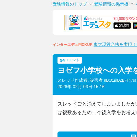
受験情報のトップ
受験情報の掲示板
東大現役合格を実現！M
インターエデュPICKUP
94
コメント
ヨゼフ小学校への入学
スレッド作成者: 被害者
(ID:31mDZBFT47s)
2026年 02月 03日 15:16
スレッドごと消えてしまいましたが
は複数あるため、今後入学をお考え