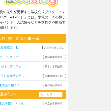
校の先生が更新する学校公式ブログ「エデ
ログ（edulog）」では、学校の日々の様子
イベント、入試情報などをブログや動画で
届けします。
注目校！新着記事一覧
[
]
2夏期授業、T...
八王子学園 八王...
[
]
校･インターハイ...
横須賀学院中学...
[
]
1回オープンスク...
日本大学明誠高...
[
]
年生対象進路説明...
日本大学櫻丘高...
[
]
東大会出場！！
春日部共栄中学...
最新記事
もっと見る
[
]
京女学館6・7日目
東京女学館中学...