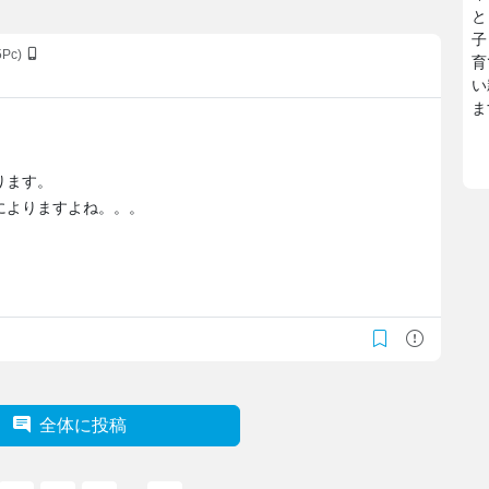
と
子
5Pc)
育
い
ま
ります。
によりますよね。。。
全体に投稿