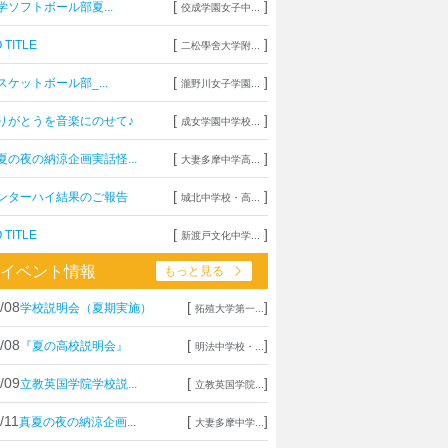
[
]
学ソフトボール部夏...
佼成学園女子中...
[
]
 TITLE
二松學舍大学附...
[
]
スケットボール部_...
瀧野川女子学園...
[
]
りがとうを音楽にのせて♪
成女学園中学校...
[
]
夏の夜の納涼企画実話怪...
大妻多摩中学高...
[
]
ンターハイ結果のご報告
城北中学校・高...
[
]
 TITLE
新渡戸文化中学...
イベント情報
もっと見る
/08
[
]
学校説明会（夏期実施）
拓殖大学第一...
/08
[
]
『夏の高校説明会』
明法中学校・...
/09
[
]
立教英国学院学校説...
立教英国学院...
/11
[
]
真夏の夜の納涼企画...
大妻多摩中学...