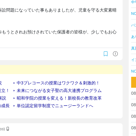
中
訴訟問題になっていた事もありましたが、児童を守る大変素晴
NO
バ
歩もうとされお預けされていた保護者の皆様が、少しでもお心
あ
真
イ
NO
08
08
08
08
Sco)