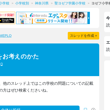
小学校
小学校別
神奈川県
聖ヨゼフ学園小学校
ヨゼフ小学
今
読
EPLO
スレッドを作成 +
エ
読
をお考えのかた
、他のスレッド上ではこの学校の問題についての記載
の方はぜひ検索くださいね。