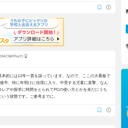
:D94C9kFPuvY)
基本的には12年一貫を謳っています。なので、ここの大看板で
の後半、特に年明けに佳境に入り、中受する児童に直撃、なん
ロレアや探求に時間をとられてPCの使い方とかを未だにうち
という状態です。ご参考までに。