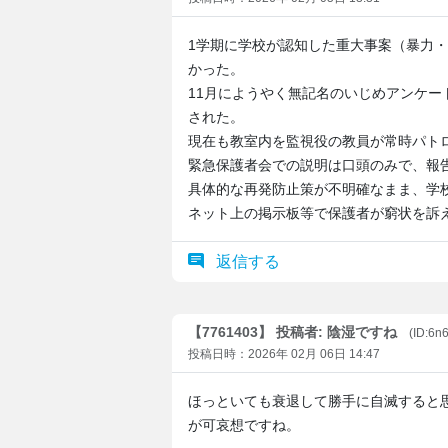
1学期に学校が認知した重大事案（暴力・
かった。
11月にようやく無記名のいじめアンケー
された。
現在も教室内を監視役の教員が常時パト
緊急保護者会での説明は口頭のみで、報
具体的な再発防止策が不明確なまま、学
ネット上の掲示板等で保護者が窮状を訴
返信する
【7761403】 投稿者: 陰湿ですね
(ID:6n
投稿日時：2026年 02月 06日 14:47
ほっといても衰退して勝手に自滅すると
が可哀想ですね。