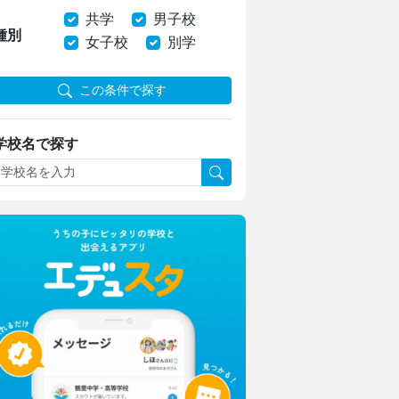
共学
男子校
種別
女子校
別学
この条件で探す
学校名で探す