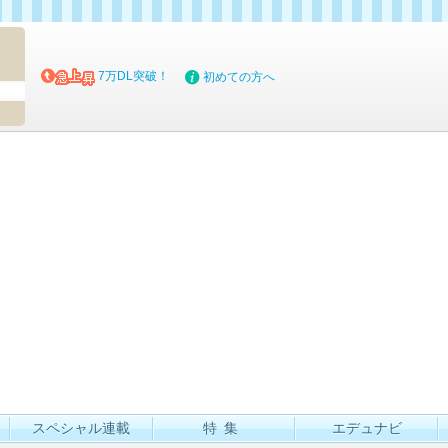
マイブッ
7万DL突破！
初めての方へ
スペシャル連載
特集
エデュナビ