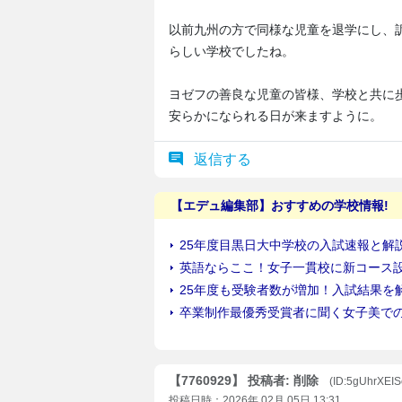
以前九州の方で同様な児童を退学にし、
らしい学校でしたね。
ヨゼフの善良な児童の皆様、学校と共に
安らかになられる日が来ますように。
返信する
【7760929】 投稿者: 削除
(ID:5gUhrXEI
投稿日時：2026年 02月 05日 13:31