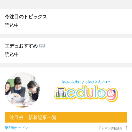
今注目のトピックス
読込中
エデュおすすめ
読込中
学校の先生による学校公式ブログ
注目校！新着記事一覧
[
]
第2回オープン...
日本大学明誠高...