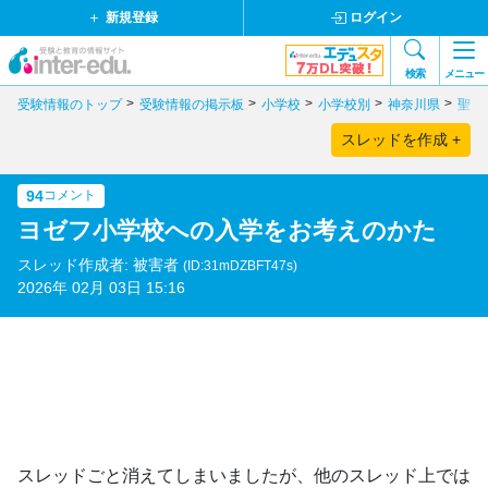
新規登録
ログイン
検索
メニュー
受験情報のトップ
受験情報の掲示板
小学校
小学校別
神奈川県
聖ヨ
スレッドを作成 +
94
コメント
ヨゼフ小学校への入学をお考えのかた
スレッド作成者: 被害者
(ID:31mDZBFT47s)
2026年 02月 03日 15:16
スレッドごと消えてしまいましたが、他のスレッド上では