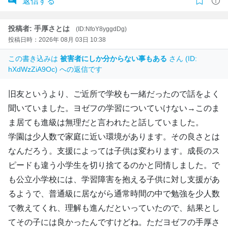
返信する
投稿者: 手厚さとは
(ID:NfoY8yggdDg)
投稿日時：2026年 08月 03日 10:38
この書き込みは
被害者にしか分からない事もある
さん (ID:
hXdWzZiA9Oc) への返信です
旧友というより、ご近所で学校も一緒だったので話をよく
聞いていました。ヨゼフの学習についていけない→このま
ま居ても進級は無理だと言われたと話していました。
学園は少人数で家庭に近い環境があります。その良さとは
なんだろう。支援によっては子供は変わります。成長のス
ピードも違う小学生を切り捨てるのかと同情しました。で
も公立小学校には、学習障害を抱える子供に対し支援があ
るようで、普通級に居ながら通常時間の中で勉強を少人数
で教えてくれ、理解も進んだといっていたので、結果とし
てその子には良かったんですけどね。ただヨゼフの手厚さ