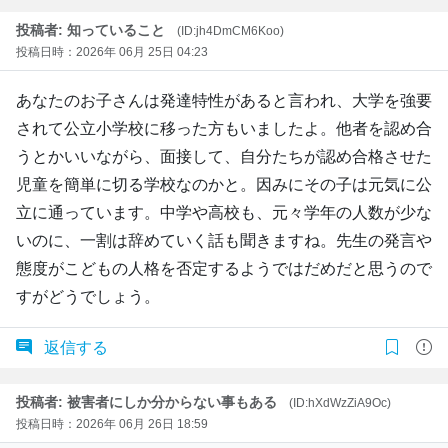
投稿者: 知っていること
(ID:jh4DmCM6Koo)
投稿日時：2026年 06月 25日 04:23
あなたのお子さんは発達特性があると言われ、大学を強要
されて公立小学校に移った方もいましたよ。他者を認め合
うとかいいながら、面接して、自分たちが認め合格させた
児童を簡単に切る学校なのかと。因みにその子は元気に公
立に通っています。中学や高校も、元々学年の人数が少な
いのに、一割は辞めていく話も聞きますね。先生の発言や
態度がこどもの人格を否定するようではだめだと思うので
すがどうでしょう。
返信する
投稿者: 被害者にしか分からない事もある
(ID:hXdWzZiA9Oc)
投稿日時：2026年 06月 26日 18:59