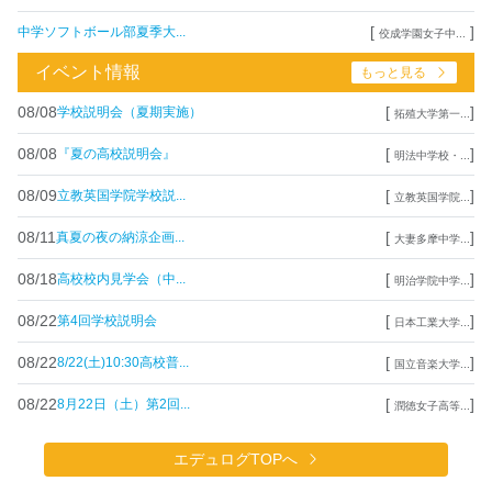
[
]
中学ソフトボール部夏季大...
佼成学園女子中...
イベント情報
もっと見る
08/08
[
]
学校説明会（夏期実施）
拓殖大学第一...
08/08
[
]
『夏の高校説明会』
明法中学校・...
08/09
[
]
立教英国学院学校説...
立教英国学院...
08/11
[
]
真夏の夜の納涼企画...
大妻多摩中学...
08/18
[
]
高校校内見学会（中...
明治学院中学...
08/22
[
]
第4回学校説明会
日本工業大学...
08/22
[
]
8/22(土)10:30高校普...
国立音楽大学...
08/22
[
]
8月22日（土）第2回...
潤徳女子高等...
エデュログTOPへ