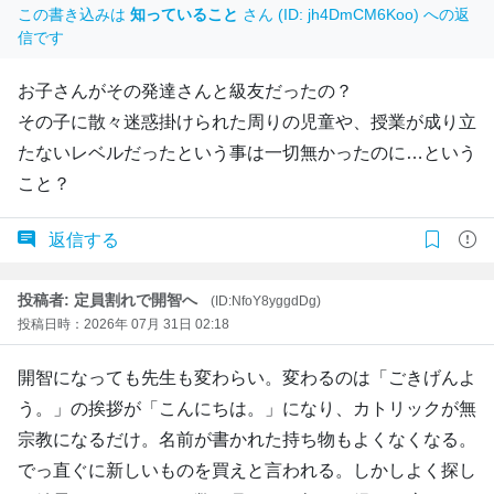
この書き込みは
知っていること
さん (ID: jh4DmCM6Koo) への返
信です
お子さんがその発達さんと級友だったの？
その子に散々迷惑掛けられた周りの児童や、授業が成り立
たないレベルだったという事は一切無かったのに…という
こと？
返信する
投稿者: 定員割れで開智へ
(ID:NfoY8yggdDg)
投稿日時：2026年 07月 31日 02:18
開智になっても先生も変わらい。変わるのは「ごきげんよ
う。」の挨拶が「こんにちは。」になり、カトリックが無
宗教になるだけ。名前が書かれた持ち物もよくなくなる。
でっ直ぐに新しいものを買えと言われる。しかしよく探し