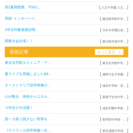
[
]
高2夏期授業、TGGに...
八王子学園 八王...
[
]
高校･インターハイ...
横須賀学院中学...
[
]
1年生対象進路説明...
日本大学櫻丘高...
[
]
関東大会出場！！
春日部共栄中学...
最新記事
もっと見る
[
]
東京女学館エストニア・ア...
東京女学館中学...
[
]
夏ライブを実施しました&#...
瀧野川女子学園...
[
]
オーストラリア語学研修が...
城北中学校・高...
[
]
心が動き、身体からエネル...
新渡戸文化中学...
[
]
３年生が大活躍！
成女学園中学校...
[
]
誰一人取り残さない世界を...
聖学院中学校・...
[
]
《スリランカ語学研修へ出...
東京成徳大学深...