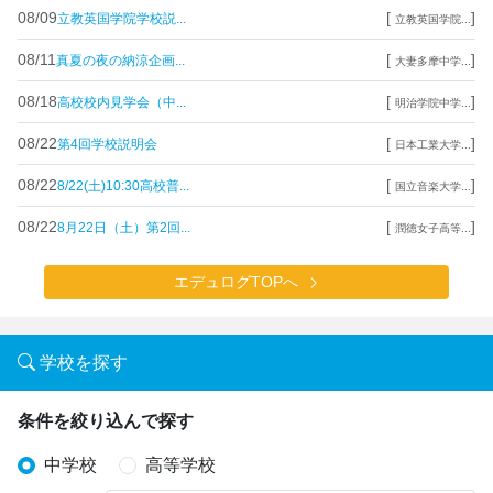
08/09
[
]
立教英国学院学校説...
立教英国学院...
08/11
[
]
真夏の夜の納涼企画...
大妻多摩中学...
08/18
[
]
高校校内見学会（中...
明治学院中学...
08/22
[
]
第4回学校説明会
日本工業大学...
08/22
[
]
8/22(土)10:30高校普...
国立音楽大学...
08/22
[
]
8月22日（土）第2回...
潤徳女子高等...
エデュログTOPへ
学校を探す
条件を絞り込んで探す
中学校
高等学校