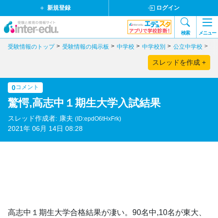
新規登録
ログイン
検索
メニュー
受験情報のトップ
受験情報の掲示板
中学校
中学校別
公立中学校
中
スレッドを作成 +
0
コメント
驚愕,高志中１期生大学入試結果
スレッド作成者: 康夫
(ID:epdO6tHxFrk)
2021年 06月 14日 08:28
高志中１期生大学合格結果が凄い。90名中,10名が東大、