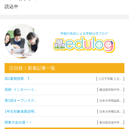
読込中
学校の先生による学校公式ブログ
注目校！新着記事一覧
[
]
高2夏期授業、T...
八王子学園 八王...
[
]
高校･インターハイ...
横須賀学院中学...
[
]
第1回オープンスク...
日本大学明誠高...
[
]
1年生対象進路説明...
日本大学櫻丘高...
[
]
関東大会出場！！
春日部共栄中学...