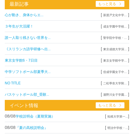
最新記事
もっと見る
[
]
心が動き、身体からエ...
新渡戸文化中学...
[
]
３年生が大活躍！
成女学園中学校...
[
]
誰一人取り残さない世界を...
聖学院中学校・...
[
]
《スリランカ語学研修へ出...
東京成徳大学深...
[
]
東京女学館6・7日目
東京女学館中学...
[
]
中学ソフトボール部夏季大...
佼成学園女子中...
[
]
NO TITLE
二松學舍大学附...
[
]
バスケットボール部_受験...
瀧野川女子学園...
イベント情報
もっと見る
08/08
[
]
学校説明会（夏期実施）
拓殖大学第一...
08/08
[
]
『夏の高校説明会』
明法中学校・...