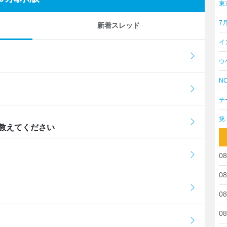
東
7
新着スレッド
イ
ウ
NO
チ
第
教えてください
08
08
08
08