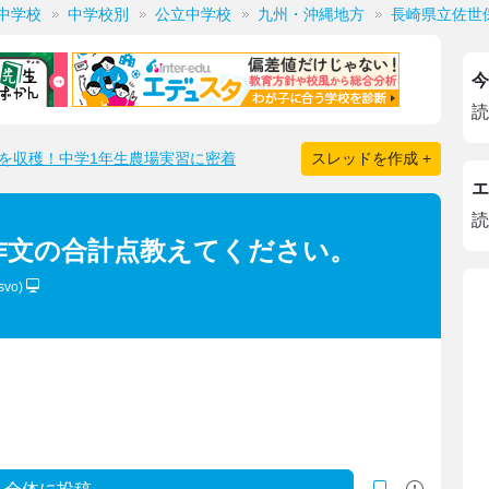
中学校
中学校別
公立中学校
九州・沖縄地方
長崎県立佐世
今
読
を収穫！中学1年生農場実習に密着
スレッドを作成 +
エ
読
作文の合計点教えてください。
svo)