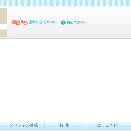
マイブッ
医学部専門塾[PR]
初めての方へ
スペシャル連載
特集
エデュナビ