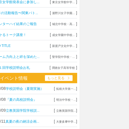
[
]
京女学館発表会に参加し...
東京女学館中学...
[
]
月の活動報告〜関東バト...
瀧野川女子学園...
[
]
ンターハイ結果のご報告
城北中学校・高...
[
]
ケるトーク講座！
成女学園中学校...
[
]
 TITLE
新渡戸文化中学...
[
]
ーム力向上と絆を深めた...
聖学院中学校・...
[
]
１回学校説明会お礼
潤徳女子高等学校
イベント情報
もっと見る
/08
[
]
学校説明会（夏期実施）
拓殖大学第一...
/08
[
]
『夏の高校説明会』
明法中学校・...
/09
[
]
立教英国学院学校説...
立教英国学院...
/11
[
]
真夏の夜の納涼企画...
大妻多摩中学...