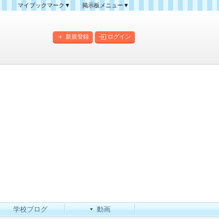
マイブックマーク▼
掲示板メニュー▼
クマーク一覧
掲示板の使い方
掲示板マップ
新規登録
ログイン
人気スレッドランキング
新規スレッド一覧
新着書き込み一覧
このカテゴリにスレッドを
作成
学校ブログ
動画