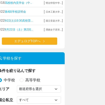
/18
[
]
高校校内見学会（中...
明治学院中学...
/22
[
]
第4回学校説明会
日本工業大学...
/22
[
]
8/22(土)10:30高校普...
国立音楽大学...
/22
[
]
8月22日（土）第2回...
潤徳女子高等...
エデュログTOPへ
学校を探す
条件を絞り込んで探す
中学校
高等学校
エリア
国公私立
日本大学豊山女子中学校・高等学校