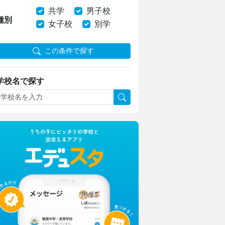
理想を形にデザインと機能性をアップ
共学
男子校
生徒たちに託された夏服リニューアル
種別
女子校
別学
城西大学附属城西中学・高等学校
この条件で探す
1分1秒を無駄にしない！
城西生「文武両道の時間活用術」
学校名で探す
安田学園中学校・高等学校
一橋大・東京科学大に合格！
安田学園の進路サポートや学習環境