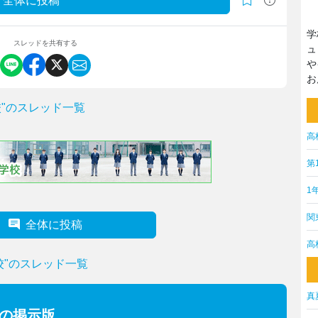
全体に投稿
学
スレッドを共有する
ュ
や
お
"のスレッド一覧
高
第
1
関
全体に投稿
高
校"のスレッド一覧
真
ーの掲示版