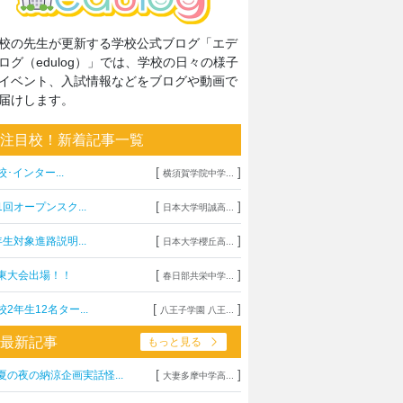
校の先生が更新する学校公式ブログ「エデ
ログ（edulog）」では、学校の日々の様子
イベント、入試情報などをブログや動画で
届けします。
注目校！新着記事一覧
[
]
校･インター...
横須賀学院中学...
[
]
1回オープンスク...
日本大学明誠高...
[
]
年生対象進路説明...
日本大学櫻丘高...
[
]
東大会出場！！
春日部共栄中学...
[
]
校2年生12名ター...
八王子学園 八王...
最新記事
もっと見る
[
]
夏の夜の納涼企画実話怪...
大妻多摩中学高...