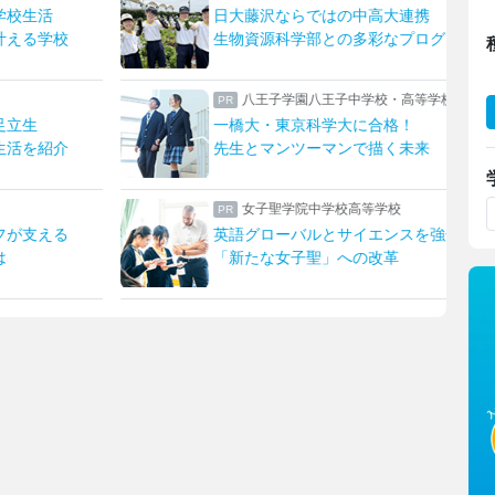
連携
ハープやフルート！ひとり一つの楽器
プログラム
上野ならではのフィールドワーク
高等学校
瀧野川女子学園中学高等学校
！
生成AIを“アシスタント”に
未来
発想を形にする授業でキャリア教育
東京家政大学附属女子中学校高等学校
スを強化！
新校長に就任！未来の展望について取材