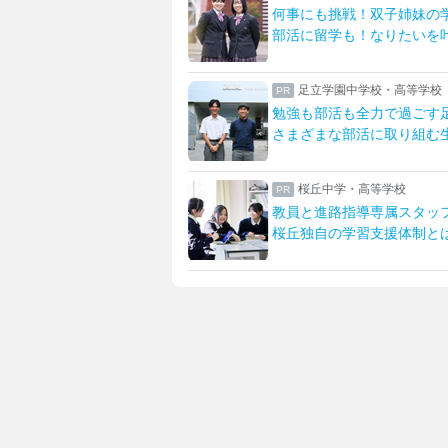
！双子姉妹の学校生活
日大藤沢ならではの中高大
！なりたいを叶える学校
生物資源科学部との多彩な
学校・高等学校
八王子学園八王子中学校・
全力で過ごす足立生
一橋大・東京科学大に合格
活に取り組む生活を紹介
先生とマンツーマンで描く
高等学校
女子聖学院中学校高等学校
導専属スタッフが支える
英語グローバルとサイエン
習支援体制とは
「新たな女子聖」への改革