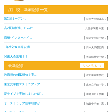
注目校！新着記事一覧
[
]
第2回オープン...
日本大学明誠高...
[
]
高2夏期授業、TGGに...
八王子学園 八王...
[
]
高校･インターハイ...
横須賀学院中学...
[
]
1年生対象進路説明...
日本大学櫻丘高...
[
]
関東大会出場！！
春日部共栄中学...
最新記事
もっと見る
[
]
教職員のAED研修を実...
成女学園中学校...
[
]
東京女学館エストニア・ア...
東京女学館中学...
[
]
夏ライブを実施しました&#...
瀧野川女子学園...
[
]
オーストラリア語学研修が...
城北中学校・高...