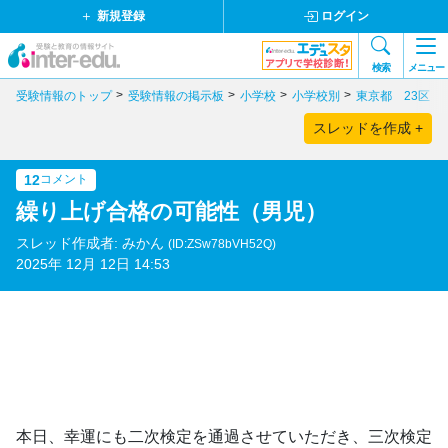
新規登録
ログイン
検索
メニュー
受験情報のトップ
受験情報の掲示板
小学校
小学校別
東京都 23区
スレッドを作成 +
12
コメント
繰り上げ合格の可能性（男児）
スレッド作成者: みかん
(ID:ZSw78bVH52Q)
2025年 12月 12日 14:53
本日、幸運にも二次検定を通過させていただき、三次検定