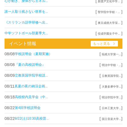
[
]
心が動き、身体からエネル...
新渡戸文化中学...
[
]
誰一人取り残さない世界を...
聖学院中学校・...
[
]
《スリランカ語学研修へ出...
東京成徳大学深...
[
]
中学ソフトボール部夏季大...
佼成学園女子中...
イベント情報
もっと見る
08/08
[
]
学校説明会（夏期実施）
拓殖大学第一...
08/08
[
]
『夏の高校説明会』
明法中学校・...
08/09
[
]
立教英国学院学校説...
立教英国学院...
08/11
[
]
真夏の夜の納涼企画...
大妻多摩中学...
08/18
[
]
高校校内見学会（中...
明治学院中学...
08/22
[
]
第4回学校説明会
日本工業大学...
08/22
[
]
8/22(土)10:30高校普...
国立音楽大学...