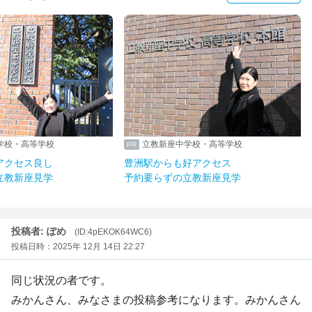
学校・高等学校
立教新座中学校・高等学校
アクセス良し
豊洲駅からも好アクセス
立教新座見学
予約要らずの立教新座見学
投稿者: ぽめ
(ID:4pEKOK64WC6)
投稿日時：2025年 12月 14日 22:27
同じ状況の者です。
みかんさん、みなさまの投稿参考になります。みかんさん