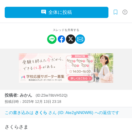
全体に投稿
スレッドを共有する
投稿者: みかん
(ID:ZSw78bVH52Q)
投稿日時：2025年 12月 13日 23:18
この書き込みは
さくら
さん (ID: Ate2gNN0Wf6) への返信です
さくらさま