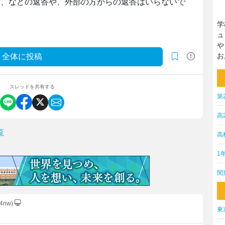
け、などの返答や、外部の方からの返答はいらないで
学
ュ
や
お
全体に投稿
スレッドを共有する
第
高
覧
高
1
関
Q4nw)
東