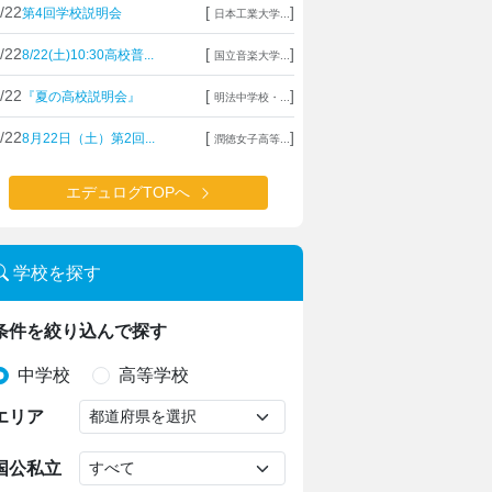
/22
[
]
第4回学校説明会
日本工業大学...
/22
[
]
8/22(土)10:30高校普...
国立音楽大学...
/22
[
]
『夏の高校説明会』
明法中学校・...
/22
[
]
8月22日（土）第2回...
潤徳女子高等...
エデュログTOPへ
学校を探す
条件を絞り込んで探す
中学校
高等学校
エリア
国公私立