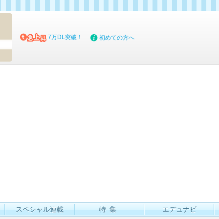
マイブッ
7万DL突破！
初めての方へ
スペシャル連載
特集
エデュナビ