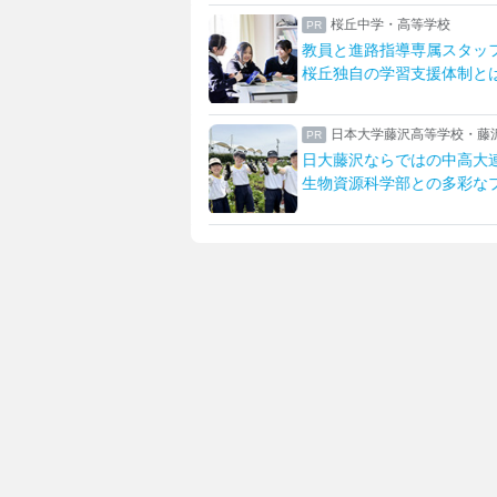
中学校高等学校
桜丘中学・高等学校
太鼓部部長に聞く
教員と進路指導専属スタッ
私の「好き」を見つける
桜丘独自の学習支援体制と
学付属高等学校・中学校
日本大学藤沢高等学校・藤
大付属校
日大藤沢ならではの中高大
を伸ばす女子教育
生物資源科学部との多彩な