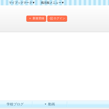
マイブックマーク▼
掲示板メニュー▼
クマーク一覧
掲示板の使い方
掲示板マップ
新規登録
ログイン
人気スレッドランキング
新規スレッド一覧
新着書き込み一覧
このカテゴリにスレッドを
作成
学校ブログ
動画