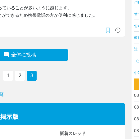
バ
っていることが多いように感じます。
オ
とができるため携帯電話の方が便利に感じました。
心
教
誰
全体に投稿
《
中
1
2
3
覧
08
08
の掲示版
08
08
新着スレッド