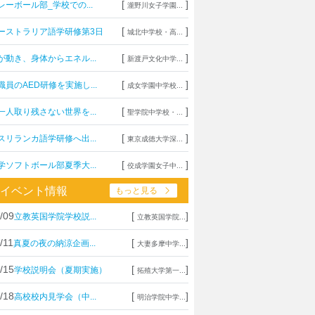
[
]
レーボール部_学校での...
瀧野川女子学園...
[
]
ーストラリア語学研修第3日
城北中学校・高...
[
]
が動き、身体からエネル...
新渡戸文化中学...
[
]
職員のAED研修を実施し...
成女学園中学校...
[
]
一人取り残さない世界を...
聖学院中学校・...
[
]
スリランカ語学研修へ出...
東京成徳大学深...
[
]
学ソフトボール部夏季大...
佼成学園女子中...
イベント情報
もっと見る
/09
[
]
立教英国学院学校説...
立教英国学院...
/11
[
]
真夏の夜の納涼企画...
大妻多摩中学...
/15
[
]
学校説明会（夏期実施）
拓殖大学第一...
/18
[
]
高校校内見学会（中...
明治学院中学...