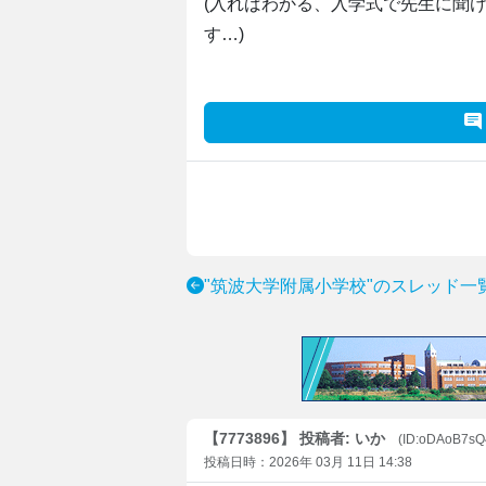
(入ればわかる、入学式で先生に聞
す…)
"筑波大学附属小学校"のスレッド一
【7773896】 投稿者: いか
(ID:oDAoB7s
投稿日時：2026年 03月 11日 14:38