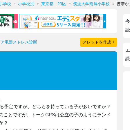
小学校
小学校別
東京都 23区
筑波大学附属小学校
携帯か
今
読
ケア毛髪ストレス診断
スレッドを作成 +
エ
読
。
せる予定ですが、どちらを持っている子が多いですか？
のことですが、トークGPSは公立の子のようにランド
か？