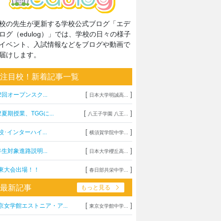
校の先生が更新する学校公式ブログ「エデ
ログ（edulog）」では、学校の日々の様子
イベント、入試情報などをブログや動画で
届けします。
注目校！新着記事一覧
[
]
2回オープンスク...
日本大学明誠高...
[
]
2夏期授業、TGGに...
八王子学園 八王...
[
]
校･インターハイ...
横須賀学院中学...
[
]
年生対象進路説明...
日本大学櫻丘高...
[
]
東大会出場！！
春日部共栄中学...
最新記事
もっと見る
[
]
京女学館エストニア・ア...
東京女学館中学...