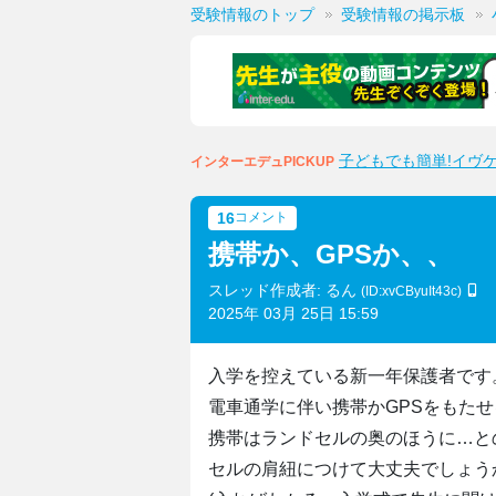
受験情報のトップ
受験情報の掲示板
子どもでも簡単!イヴ
インターエデュPICKUP
16
コメント
携帯か、GPSか、、
スレッド作成者: るん
(ID:xvCByuIt43c)
2025年 03月 25日 15:59
入学を控えている新一年保護者です
電車通学に伴い携帯かGPSをもた
携帯はランドセルの奥のほうに…と
セルの肩紐につけて大丈夫でしょう