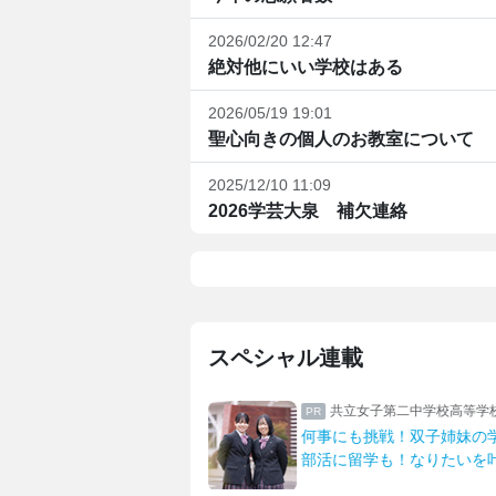
2026/02/20 12:47
絶対他にいい学校はある
2026/05/19 19:01
聖心向きの個人のお教室について
2025/12/10 11:09
2026学芸大泉 補欠連絡
スペシャル連載
誠高等学校
共立女子第二中学校高等学
修で深まる生徒たちの絆
何事にも挑戦！双子姉妹の
が安心へ明誠の宿泊研修
部活に留学も！なりたいを