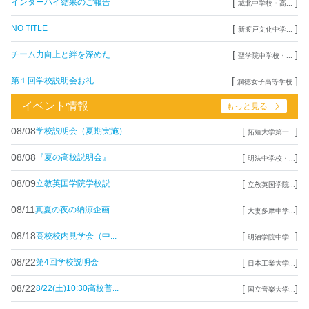
[
]
インターハイ結果のご報告
城北中学校・高...
[
]
NO TITLE
新渡戸文化中学...
[
]
チーム力向上と絆を深めた...
聖学院中学校・...
[
]
第１回学校説明会お礼
潤徳女子高等学校
イベント情報
もっと見る
08/08
[
]
学校説明会（夏期実施）
拓殖大学第一...
08/08
[
]
『夏の高校説明会』
明法中学校・...
08/09
[
]
立教英国学院学校説...
立教英国学院...
08/11
[
]
真夏の夜の納涼企画...
大妻多摩中学...
08/18
[
]
高校校内見学会（中...
明治学院中学...
08/22
[
]
第4回学校説明会
日本工業大学...
08/22
[
]
8/22(土)10:30高校普...
国立音楽大学...