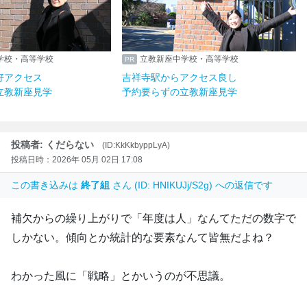
立教新座中学校・高等学校
立教新座中学校・高等学
豊洲駅からも好アクセス
吉祥寺駅からアクセス良
予約要らずの立教新座見学
予約要らずの立教新座見
投稿者: くだらない
(ID:KkKkbyppLyA)
投稿日時：2026年 05月 02日 17:08
この書き込みは
終了組
さん (ID: HNIKUJj/S2g) への返信です
補欠からの繰り上がりで「︎年度は︎人」なんてただの数字で
しかない。傾向とか統計的な要素なんて皆無だよね？
わかった風に「戦略」とかいうのが不思議。