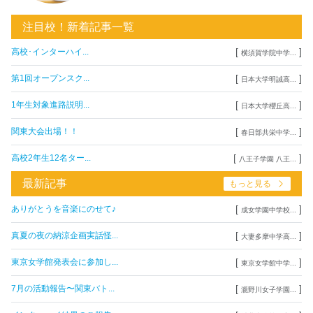
注目校！新着記事一覧
[
]
高校･インターハイ...
横須賀学院中学...
[
]
第1回オープンスク...
日本大学明誠高...
[
]
1年生対象進路説明...
日本大学櫻丘高...
[
]
関東大会出場！！
春日部共栄中学...
[
]
高校2年生12名ター...
八王子学園 八王...
最新記事
もっと見る
[
]
ありがとうを音楽にのせて♪
成女学園中学校...
[
]
真夏の夜の納涼企画実話怪...
大妻多摩中学高...
[
]
東京女学館発表会に参加し...
東京女学館中学...
[
]
7月の活動報告〜関東バト...
瀧野川女子学園...