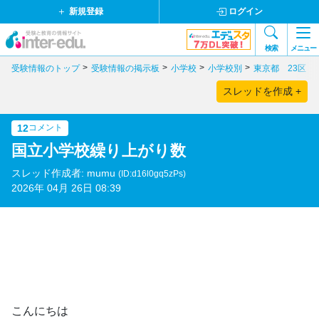
新規登録
ログイン
検索
メニュー
受験情報のトップ
受験情報の掲示板
小学校
小学校別
東京都 23区
スレッドを作成 +
12
コメント
国立小学校繰り上がり数
スレッド作成者: mumu
(ID:d16l0gq5zPs)
2026年 04月 26日 08:39
こんにちは