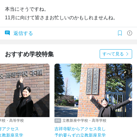
本当にそうですね。
11月に向けて皆さまお忙しいのかもしれませんね。
返信する
おすすめ学校特集
すべて見る
学校・高等学校
立教新座中学校・高等学校
好アクセス
吉祥寺駅からアクセス良し
立教新座見学
予約要らずの立教新座見学