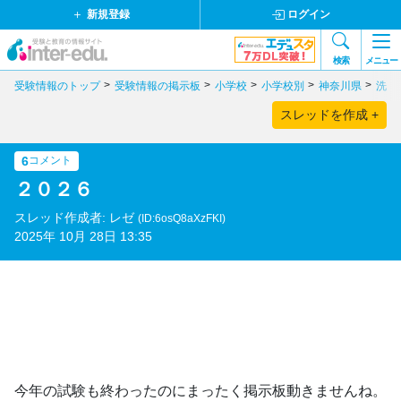
新規登録
ログイン
検索
メニュー
受験情報のトップ
受験情報の掲示板
小学校
小学校別
神奈川県
洗足
スレッドを作成 +
6
コメント
２０２６
スレッド作成者: レゼ
(ID:6osQ8aXzFKI)
2025年 10月 28日 13:35
今年の試験も終わったのにまったく掲示板動きませんね。