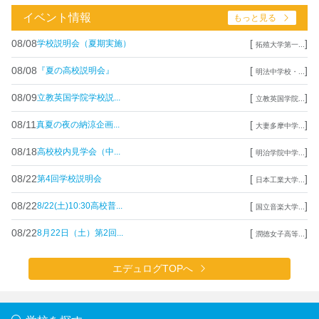
イベント情報
もっと見る
08/08
[
]
学校説明会（夏期実施）
拓殖大学第一...
08/08
[
]
『夏の高校説明会』
明法中学校・...
08/09
[
]
立教英国学院学校説...
立教英国学院...
08/11
[
]
真夏の夜の納涼企画...
大妻多摩中学...
08/18
[
]
高校校内見学会（中...
明治学院中学...
08/22
[
]
第4回学校説明会
日本工業大学...
08/22
[
]
8/22(土)10:30高校普...
国立音楽大学...
08/22
[
]
8月22日（土）第2回...
潤徳女子高等...
エデュログTOPへ