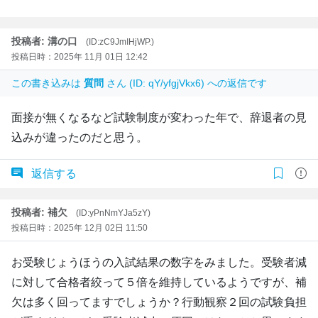
投稿者: 溝の口
(ID:zC9JmIHjWP.)
投稿日時：2025年 11月 01日 12:42
この書き込みは
質問
さん (ID: qY/yfgjVkx6) への返信です
面接が無くなるなど試験制度が変わった年で、辞退者の見
込みが違ったのだと思う。
返信する
投稿者: 補欠
(ID:yPnNmYJa5zY)
投稿日時：2025年 12月 02日 11:50
お受験じょうほうの入試結果の数字をみました。受験者減
に対して合格者絞って５倍を維持しているようですが、補
欠は多く回ってますでしょうか？行動観察２回の試験負担