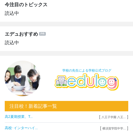
今注目のトピックス
読込中
エデュおすすめ
読込中
学校の先生による学校公式ブログ
注目校！新着記事一覧
[
]
高2夏期授業、T...
八王子学園 八王...
[
]
高校･インターハイ...
横須賀学院中学...