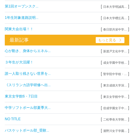
[
]
第1回オープンスク...
日本大学明誠高...
[
]
1年生対象進路説明...
日本大学櫻丘高...
[
]
関東大会出場！！
春日部共栄中学...
最新記事
もっと見る
[
]
心が動き、身体からエネル...
新渡戸文化中学...
[
]
３年生が大活躍！
成女学園中学校...
[
]
誰一人取り残さない世界を...
聖学院中学校・...
[
]
《スリランカ語学研修へ出...
東京成徳大学深...
[
]
東京女学館6・7日目
東京女学館中学...
[
]
中学ソフトボール部夏季大...
佼成学園女子中...
[
]
NO TITLE
二松學舍大学附...
[
]
バスケットボール部_受験...
瀧野川女子学園...