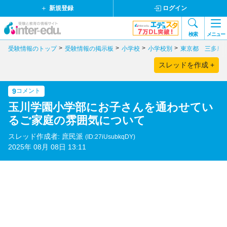
新規登録
ログイン
検索
メニュー
受験情報のトップ
受験情報の掲示板
小学校
小学校別
東京都 三多摩
スレッドを作成 +
9
コメント
玉川学園小学部にお子さんを通わせてい
るご家庭の雰囲気について
スレッド作成者: 庶民派
(ID:27iUsubkqDY)
2025年 08月 08日 13:11