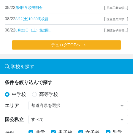
08/22
[
]
第4回学校説明会
日本工業大学...
08/22
[
]
8/22(土)10:30高校普...
国立音楽大学...
08/22
[
]
8月22日（土）第2回...
潤徳女子高等...
エデュログTOPへ
学校を探す
条件を絞り込んで探す
中学校
高等学校
エリア
国公私立
共学
男子校
女子校
別学