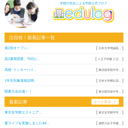
学校の先生による学校公式ブログ
注目校！新着記事一覧
[
]
第2回オープン...
日本大学明誠高...
[
]
高2夏期授業、TGGに...
八王子学園 八王...
[
]
高校･インターハイ...
横須賀学院中学...
[
]
1年生対象進路説明...
日本大学櫻丘高...
[
]
関東大会出場！！
春日部共栄中学...
最新記事
もっと見る
[
]
東京女学館エストニア...
東京女学館中学...
[
]
夏ライブを実施しました&#...
瀧野川女子学園...