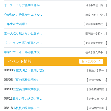
[
]
オーストラリア語学研修が...
城北中学校・高...
[
]
心が動き、身体からエネル...
新渡戸文化中学...
[
]
３年生が大活躍！
成女学園中学校...
[
]
誰一人取り残さない世界を...
聖学院中学校・...
[
]
《スリランカ語学研修へ出...
東京成徳大学深...
[
]
中学ソフトボール部夏季大...
佼成学園女子中...
イベント情報
もっと見る
08/08
[
]
学校説明会（夏期実施）
拓殖大学第一...
08/08
[
]
『夏の高校説明会』
明法中学校・...
08/09
[
]
立教英国学院学校説...
立教英国学院...
08/11
[
]
真夏の夜の納涼企画...
大妻多摩中学...
08/18
[
]
高校校内見学会（中...
明治学院中学...