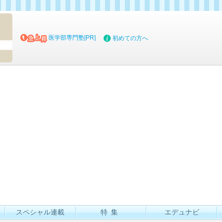
マイブッ
医学部専門塾[PR]
初めての方へ
スペシャル連載
特集
エデュナビ