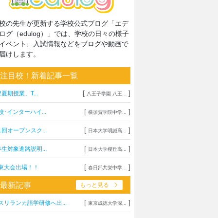
校の先生が更新する学校公式ブログ「エデ
ログ（edulog）」では、学校の日々の様子
イベント、入試情報などをブログや動画で
届けします。
注目校！新着記事一覧
[
]
2夏期授業、T...
八王子学園 八王...
[
]
校･インターハイ...
横須賀学院中学...
[
]
1回オープンスク...
日本大学明誠高...
[
]
年生対象進路説明...
日本大学櫻丘高...
[
]
東大会出場！！
春日部共栄中学...
最新記事
もっと見る
[
]
スリランカ語学研修へ出...
東京成徳大学深...