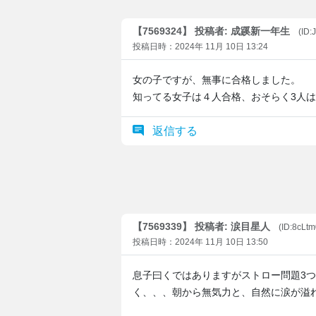
【7569324】 投稿者: 成蹊新一年生
(ID
投稿日時：2024年 11月 10日 13:24
女の子ですが、無事に合格しました。
知ってる女子は４人合格、おそらく3人
返信する
【7569339】 投稿者: 涙目星人
(ID:8cLt
投稿日時：2024年 11月 10日 13:50
息子曰くではありますがストロー問題3
く、、、朝から無気力と、自然に涙が溢