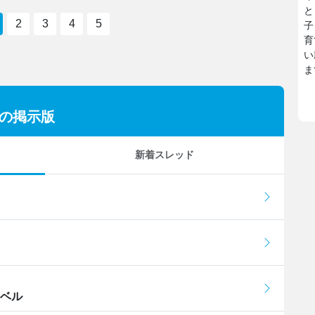
と
2
3
4
5
子
育
い
ま
ーの掲示版
新着スレッド
レベル