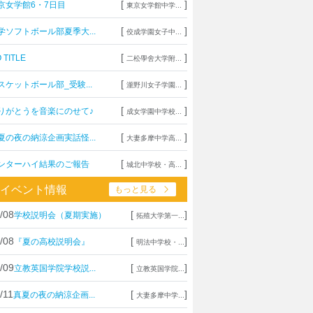
[
]
京女学館6・7日目
東京女学館中学...
[
]
学ソフトボール部夏季大...
佼成学園女子中...
[
]
 TITLE
二松學舍大学附...
[
]
スケットボール部_受験...
瀧野川女子学園...
[
]
りがとうを音楽にのせて♪
成女学園中学校...
[
]
夏の夜の納涼企画実話怪...
大妻多摩中学高...
[
]
ンターハイ結果のご報告
城北中学校・高...
イベント情報
もっと見る
/08
[
]
学校説明会（夏期実施）
拓殖大学第一...
/08
[
]
『夏の高校説明会』
明法中学校・...
/09
[
]
立教英国学院学校説...
立教英国学院...
/11
[
]
真夏の夜の納涼企画...
大妻多摩中学...