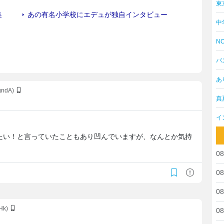
東
中
NO
バ
あ
gndA)
真
イ
たい！と言っていたこともあり凹んでいますが、なんとか気持
08
08
08
cHk)
08