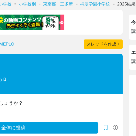
小学校
小学校別
東京都 三多摩
桐朋学園小学校
2025結果
今
読
EPLO
スレッドを作成 +
エ
読
o)
しょうか？
全体に投稿