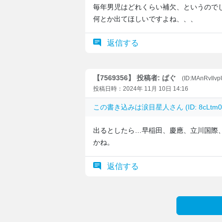
毎年男児はどれくらい補欠、というので
何とか出てほしいですよね、、、
返信する
【7569356】 投稿者: ぱぐ
(ID:MAnRvIlv
投稿日時：2024年 11月 10日 14:16
この書き込みは
涙目星人
さん (ID: 8cL
出るとしたら…早稲田、慶應、立川国際
かね。
返信する