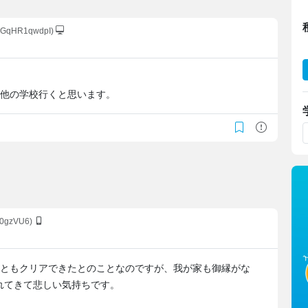
:JGqHR1qwdpI)
は他の学校行くと思います。
m0gzVU6)
つともクリアできたとのことなのですが、我が家も御縁がな
れてきて悲しい気持ちです。