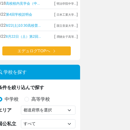
/18
[
]
高校校内見学会（中...
明治学院中学...
/22
[
]
第4回学校説明会
日本工業大学...
/22
[
]
8/22(土)10:30高校普...
国立音楽大学...
/22
[
]
8月22日（土）第2回...
潤徳女子高等...
エデュログTOPへ
学校を探す
条件を絞り込んで探す
中学校
高等学校
エリア
国公私立