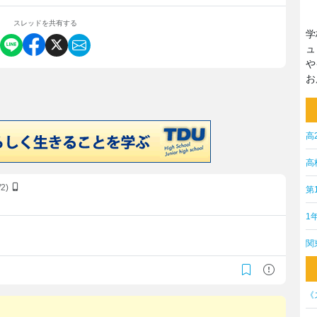
スレッドを共有する
学
ュ
や
お
高
高
/2)
第
1
関
《