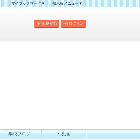
マイブックマーク▼
掲示板メニュー▼
クマーク一覧
掲示板の使い方
掲示板マップ
新規登録
ログイン
人気スレッドランキング
新規スレッド一覧
新着書き込み一覧
このカテゴリにスレッドを
作成
学校ブログ
動画