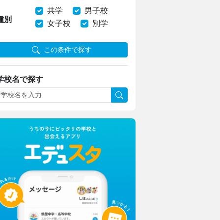
共学
男子校
種別
女子校
別学
この条件で探す
学校名で探す