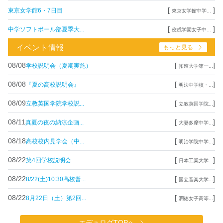
[
]
東京女学館6・7日目
東京女学館中学...
[
]
中学ソフトボール部夏季大...
佼成学園女子中...
イベント情報
もっと見る
08/08
[
]
学校説明会（夏期実施）
拓殖大学第一...
08/08
[
]
『夏の高校説明会』
明法中学校・...
08/09
[
]
立教英国学院学校説...
立教英国学院...
08/11
[
]
真夏の夜の納涼企画...
大妻多摩中学...
08/18
[
]
高校校内見学会（中...
明治学院中学...
08/22
[
]
第4回学校説明会
日本工業大学...
08/22
[
]
8/22(土)10:30高校普...
国立音楽大学...
08/22
[
]
8月22日（土）第2回...
潤徳女子高等...
エデュログTOPへ