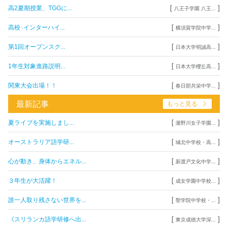
[
]
高2夏期授業、TGGに...
八王子学園 八王...
[
]
高校･インターハイ...
横須賀学院中学...
[
]
第1回オープンスク...
日本大学明誠高...
[
]
1年生対象進路説明...
日本大学櫻丘高...
[
]
関東大会出場！！
春日部共栄中学...
最新記事
もっと見る
[
]
夏ライブを実施しまし...
瀧野川女子学園...
[
]
オーストラリア語学研...
城北中学校・高...
[
]
心が動き、身体からエネル...
新渡戸文化中学...
[
]
３年生が大活躍！
成女学園中学校...
[
]
誰一人取り残さない世界を...
聖学院中学校・...
[
]
《スリランカ語学研修へ出...
東京成徳大学深...