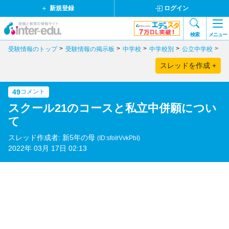
新規登録
ログイン
検索
メニュー
受験情報のトップ
受験情報の掲示板
中学校
中学校別
公立中学校
関
スレッドを作成 +
49
コメント
スクール21のコースと私立中併願につい
て
スレッド作成者: 新5年の母
(ID:sfoIrVvkPbI)
2022年 03月 17日 02:13