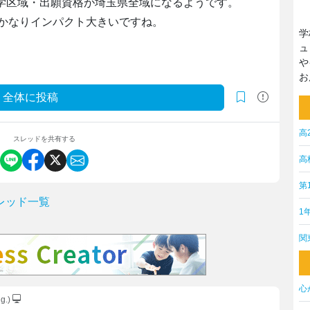
通学区域・出願資格が埼玉県全域になるようです。
かなりインパクト大きいですね。
学
ュ
や
お
全体に投稿
高
スレッドを共有する
高
第
レッド一覧
1
関
心
g.)