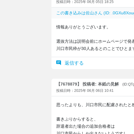
投稿日時：2025年 06月 05日 18:25
この書き込みは
佐山
さん (ID: .0GXu8X
情報ありがとうございます。
選抜方法は説明会前にホームページで発
川口市民枠が30人あるとのことでひとま
返信する
【7678879】 投稿者: 本紙の見解
(ID:QT
投稿日時：2025年 06月 06日 10:41
思ったよりも、川口市民に配慮されたと
書きぶりからすると、
辞退者出た場合の追加合格者は
川口市民からしか出さないようですし。