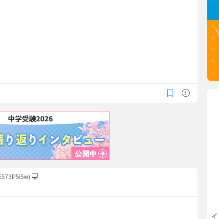
E573P5l5w)
イ