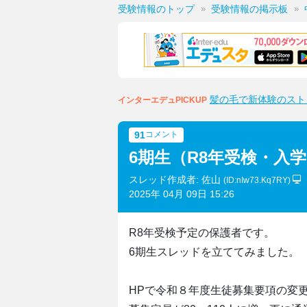
受験情報のトップ
受験情報の掲示板
髪の毛で新体験のスト
インターエデュPICKUP
91
コメント
6期生（R8年受検・入
スレッド作成者: 佐山
(ID:nIw73.Kq7RY)
2025年 04月 09日 15:26
R8年受検予定の保護者です。
6期生スレッドを立ててみました。
HPで令和８年度生徒募集要項の変