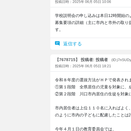
投稿日時：2025年 06月 05日 10:06
学校説明会の申し込みは本日12時開始の
募集要項の詳細（主に市内と市外の取り
す。
返信する
【7678715】 投稿者: 投稿者
(ID:j7nSUD
投稿日時：2025年 06月 05日 18:21
令和８年度の選抜方法がＨＰで発表され
①第１段階 全県居住の児童を対象に、
②第２段階 川口市内居住の生徒を対象
市内居住者は上位１１０名に入ればよく
のように市内の子どもに配慮したことは
今年４月１日の教育委員会では、