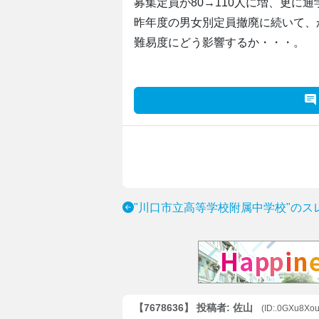
募集定員が80→110人に増、更に
昨年度の男女別定員撤廃に続いて、
難易度にどう影響するか・・・。
"川口市立高等学校附属中学校"のス
【7678636】 投稿者: 佐山
(ID:.0GXu8Xou