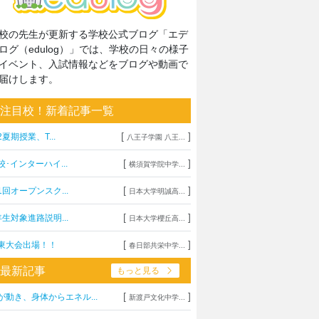
校の先生が更新する学校公式ブログ「エデ
ログ（edulog）」では、学校の日々の様子
イベント、入試情報などをブログや動画で
届けします。
注目校！新着記事一覧
[
]
2夏期授業、T...
八王子学園 八王...
[
]
校･インターハイ...
横須賀学院中学...
[
]
1回オープンスク...
日本大学明誠高...
[
]
年生対象進路説明...
日本大学櫻丘高...
[
]
東大会出場！！
春日部共栄中学...
最新記事
もっと見る
[
]
が動き、身体からエネル...
新渡戸文化中学...