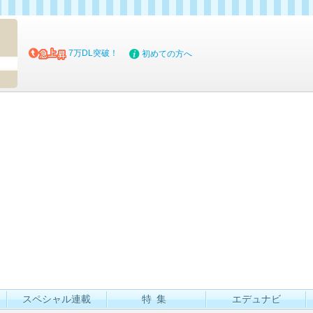
マイブッ
7万DL突破！
初めての方へ
スペシャル連載
特集
エデュナビ