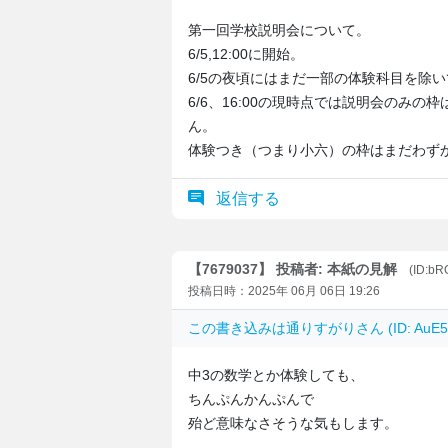
第一回学校説明会について。
6/5,12:00に開始。
6/5の夜頃にはまだ一部の体験科目を除
6/6、16:00の現時点では説明会のみ
ん。
体験つき（つまり小六）の枠はまだわず
返信する
【7679037】 投稿者: 本紙の見解
(ID:bR
投稿日時：2025年 06月 06日 19:26
この書き込みは
通りすがり
さん (ID: Au
中3の数学とか体験しても、
ちんぷんかんぷんで
殆ど意味なさそうな気もします。