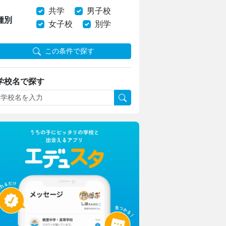
共学
男子校
種別
女子校
別学
この条件で探す
学校名で探す