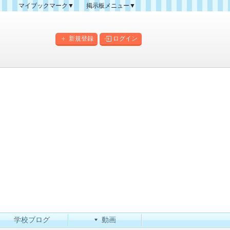
マイブックマーク▼
掲示板メニュー▼
クマーク一覧
掲示板の使い方
掲示板マップ
新規登録
ログイン
人気スレッドランキング
新規スレッド一覧
新着書き込み一覧
このカテゴリにスレッドを
作成
学校ブログ
動画