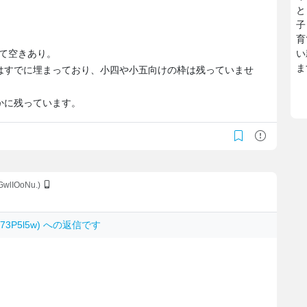
と
子
育
いて空きあり。
い
ま
の枠はすでに埋まっており、小四や小五向けの枠は残っていませ
かに残っています。
GwlIOoNu.)
E573P5l5w) への返信です