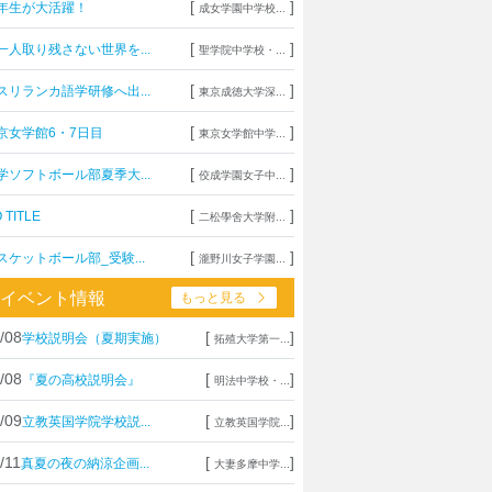
[
]
年生が大活躍！
成女学園中学校...
[
]
一人取り残さない世界を...
聖学院中学校・...
[
]
スリランカ語学研修へ出...
東京成徳大学深...
[
]
京女学館6・7日目
東京女学館中学...
[
]
学ソフトボール部夏季大...
佼成学園女子中...
[
]
 TITLE
二松學舍大学附...
[
]
スケットボール部_受験...
瀧野川女子学園...
イベント情報
もっと見る
/08
[
]
学校説明会（夏期実施）
拓殖大学第一...
/08
[
]
『夏の高校説明会』
明法中学校・...
/09
[
]
立教英国学院学校説...
立教英国学院...
/11
[
]
真夏の夜の納涼企画...
大妻多摩中学...