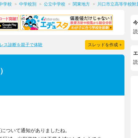
中学校
中学校別
公立中学校
関東地方
川口市立高等学校附
今
読
レス診断を親子で体験
スレッドを作成 +
エ
読
学）
更について通知がありましたね。