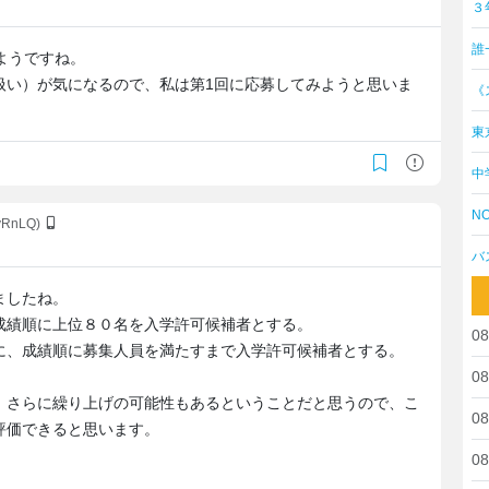
３
誰
ようですね。
扱い）が気になるので、私は第1回に応募してみようと思いま
《
東
中
NO
yRnLQ)
バ
ましたね。
成績順に上位８０名を入学許可候補者とする。
08
に、成績順に募集人員を満たすまで入学許可候補者とする。
08
、さらに繰り上げの可能性もあるということだと思うので、こ
08
評価できると思います。
08