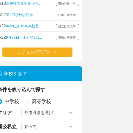
/18
[
]
高校校内見学会（中...
明治学院中学...
/22
[
]
第4回学校説明会
日本工業大学...
/22
[
]
8/22(土)10:30高校普...
国立音楽大学...
/22
[
]
8月22日（土）第2回...
潤徳女子高等...
エデュログTOPへ
学校を探す
条件を絞り込んで探す
中学校
高等学校
エリア
国公私立