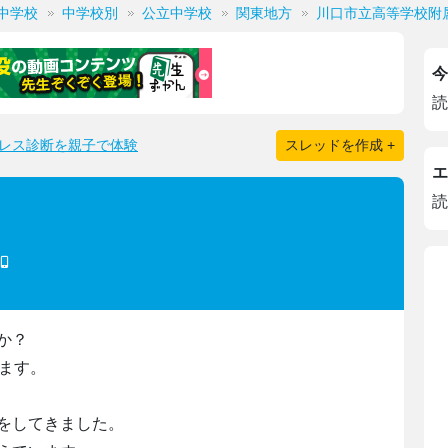
中学校
中学校別
公立中学校
関東地方
川口市立高等学校附
今
読
レス診断を親子で体験
スレッドを作成 +
エ
読
か？
います。
をしてきました。