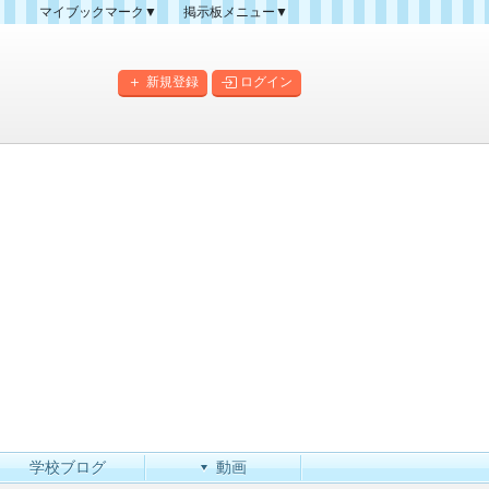
マイブックマーク▼
掲示板メニュー▼
クマーク一覧
掲示板の使い方
掲示板マップ
新規登録
ログイン
人気スレッドランキング
新規スレッド一覧
新着書き込み一覧
このカテゴリにスレッドを
作成
学校ブログ
動画