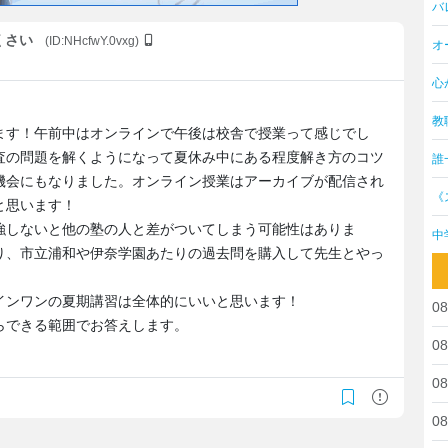
バ
くさい
(ID:NHcfwY.0vxg)
オ
心
。
教
ます！午前中はオンラインで午後は校舎で授業って感じでし
査の問題を解くようになって夏休み中にある程度解き方のコツ
誰
機会にもなりました。オンライン授業はアーカイブが配信され
《
と思います！
強しないと他の塾の人と差がついてしまう可能性はありま
中
り、市立浦和や伊奈学園あたりの過去問を購入して先生とやっ
インワンの夏期講習は全体的にいいと思います！
08
らできる範囲でお答えします。
08
08
08