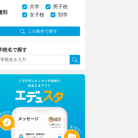
共学
男子校
種別
女子校
別学
この条件で探す
学校名で探す