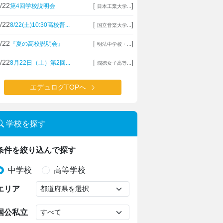
/22
[
]
第4回学校説明会
日本工業大学...
/22
[
]
8/22(土)10:30高校普...
国立音楽大学...
/22
[
]
『夏の高校説明会』
明法中学校・...
/22
[
]
8月22日（土）第2回...
潤徳女子高等...
エデュログTOPへ
学校を探す
条件を絞り込んで探す
中学校
高等学校
エリア
国公私立