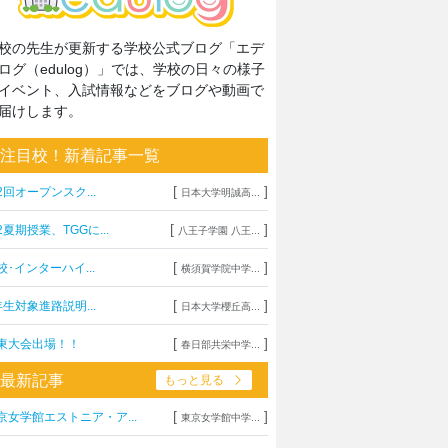
校の先生が更新する学校公式ブログ「エデ
ログ（edulog）」では、学校の日々の様子
イベント、入試情報などをブログや動画で
届けします。
注目校！新着記事一覧
[
]
2回オープンスク...
日本大学明誠高...
[
]
2夏期授業、TGGに...
八王子学園 八王...
[
]
校･インターハイ...
横須賀学院中学...
[
]
年生対象進路説明...
日本大学櫻丘高...
[
]
東大会出場！！
春日部共栄中学...
最新記事
もっと見る
[
]
京女学館エストニア・ア...
東京女学館中学...