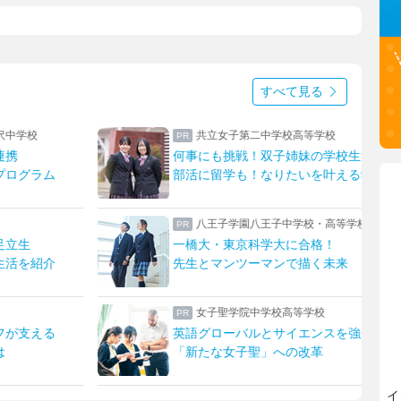
すべて見る
校
共立女子第二中学校高等学校
何事にも挑戦！双子姉妹の学校生活
ラム
部活に留学も！なりたいを叶える学校
八王子学園八王子中学校・高等学校
一橋大・東京科学大に合格！
紹介
先生とマンツーマンで描く未来
女子聖学院中学校高等学校
える
英語グローバルとサイエンスを強化！
「新たな女子聖」への改革
イ