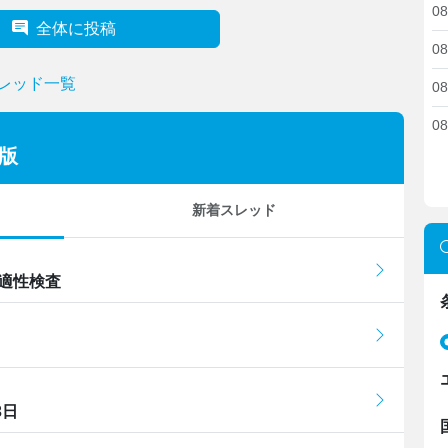
08
全体に投稿
08
スレッド一覧
08
08
版
新着スレッド
 適性検査
3日