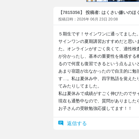
【7815356】 投稿者: はくさい嫌いのほ
投稿日時：2026年 06月 23日 20:08
５期生です！サインワンに通ってました
サインワンの夏期講習おすすめだと思い
た。オンラインがすごく良くて、適性検
が分かったし、基本の重要性を痛感する
るので何度も復習できるという点もよい
あまり宿題が出なかったので自主的に勉
す…。私は夏休み中、四字熟語を覚えた
てみたりしてました。
私は夏休みで成績がすごく伸びたのでサ
現在も通塾中なので、質問がありました
お子さんの受験勉強応援してます！！
返信する