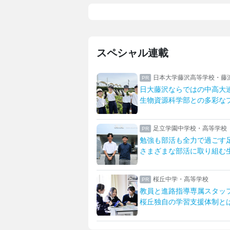
スペシャル連載
校
日本大学藤沢高等学校・藤沢中学
まる生徒たちの絆
日大藤沢ならではの中高大連携
へ明誠の宿泊研修
生物資源科学部との多彩なプログ
等学校
足立学園中学校・高等学校
部長に聞く
勉強も部活も全力で過ごす足立生
好き」を見つける
さまざまな部活に取り組む生活を
等学校・中学校
桜丘中学・高等学校
校
教員と進路指導専属スタッフが支
す女子教育
桜丘独自の学習支援体制とは