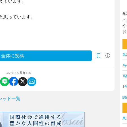
えています。
学
と思っています。
ュ
や
お
第
全体に投稿
高
スレッドを共有する
高
1
関
レッド一覧
東