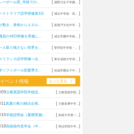
[
]
レーボール部_学校での...
瀧野川女子学園...
[
]
ーストラリア語学研修第3日
城北中学校・高...
[
]
が動き、身体からエネル...
新渡戸文化中学...
[
]
職員のAED研修を実施し...
成女学園中学校...
[
]
一人取り残さない世界を...
聖学院中学校・...
[
]
スリランカ語学研修へ出...
東京成徳大学深...
[
]
学ソフトボール部夏季大...
佼成学園女子中...
イベント情報
もっと見る
/09
[
]
立教英国学院学校説...
立教英国学院...
/11
[
]
真夏の夜の納涼企画...
大妻多摩中学...
/15
[
]
学校説明会（夏期実施）
拓殖大学第一...
/18
[
]
高校校内見学会（中...
明治学院中学...