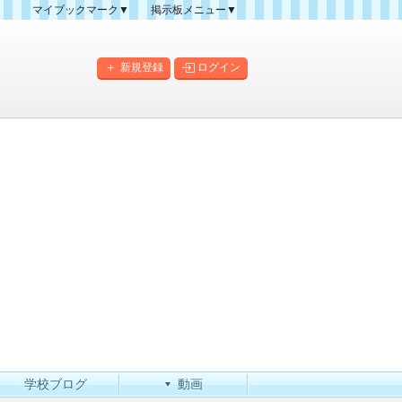
マイブックマーク▼
掲示板メニュー▼
クマーク一覧
掲示板の使い方
掲示板マップ
新規登録
ログイン
人気スレッドランキング
新規スレッド一覧
新着書き込み一覧
このカテゴリにスレッドを
作成
学校ブログ
動画