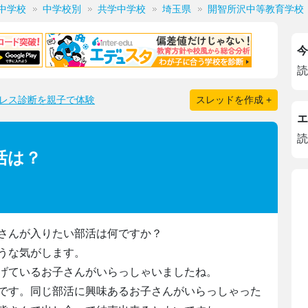
中学校
中学校別
共学中学校
埼玉県
開智所沢中等教育学校
今
読
レス診断を親子で体験
スレッドを作成 +
エ
読
活は？
さんが入りたい部活は何ですか？
うな気がします。
げているお子さんがいらっしゃいましたね。
です。同じ部活に興味あるお子さんがいらっしゃった