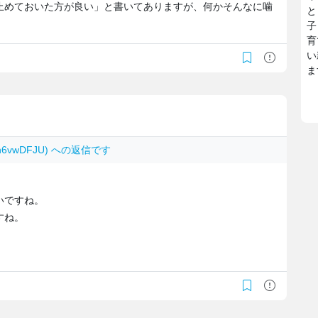
止めておいた方が良い」と書いてありますが、何かそんなに噛
と
子
育
い
ま
vn6vwDFJU) への返信です
いですね。
すね。
。