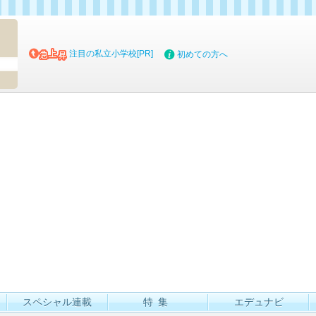
マイブッ
注目の私立小学校[PR]
初めての方へ
スペシャル連載
特集
エデュナビ