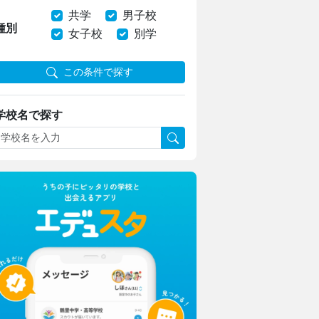
共学
男子校
種別
女子校
別学
この条件で探す
学校名で探す