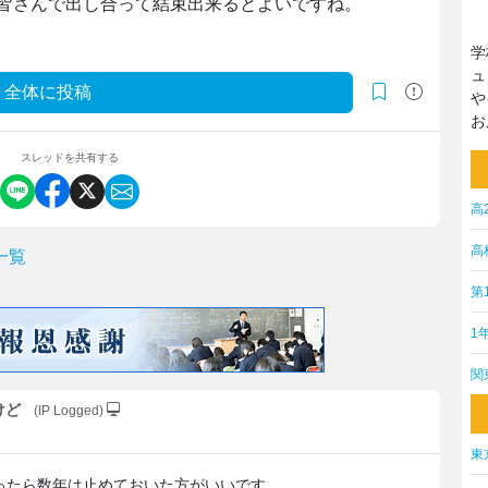
皆さんで出し合って結束出来るとよいですね。
学
ュ
全体に投稿
や
お
スレッドを共有する
高
高
一覧
第
1
関
けど
(IP Logged)
東
ったら数年は止めておいた方がいいです