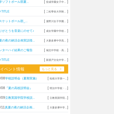
[
]
学ソフトボール部夏...
佼成学園女子中...
[
]
 TITLE
二松學舍大学附...
[
]
スケットボール部_...
瀧野川女子学園...
[
]
りがとうを音楽にのせて♪
成女学園中学校...
[
]
夏の夜の納涼企画実話怪...
大妻多摩中学高...
[
]
ンターハイ結果のご報告
城北中学校・高...
[
]
 TITLE
新渡戸文化中学...
イベント情報
もっと見る
/08
[
]
学校説明会（夏期実施）
拓殖大学第一...
/08
[
]
『夏の高校説明会』
明法中学校・...
/09
[
]
立教英国学院学校説...
立教英国学院...
/11
[
]
真夏の夜の納涼企画...
大妻多摩中学...