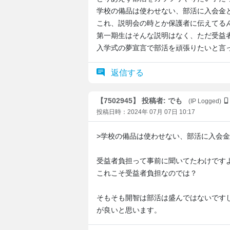
学校の備品は使わせない、部活に入会金
これ、説明会の時とか保護者に伝えてるん
第一期生はそんな説明はなく、ただ受益
入学式の夢宣言で部活を頑張りたいと言
返信する
【7502945】 投稿者: でも
(IP Logged)
投稿日時：2024年 07月 07日 10:17
>学校の備品は使わせない、部活に入会
受益者負担って事前に聞いてたわけです
これこそ受益者負担なのでは？
そもそも開智は部活は盛んではないです
が良いと思います。