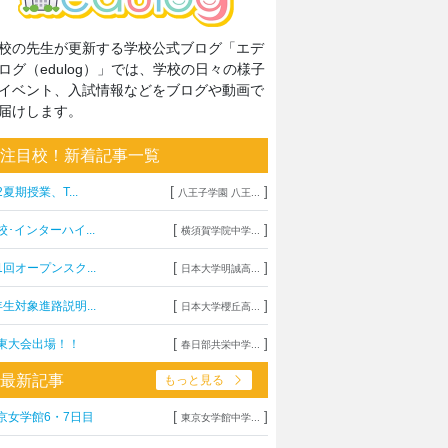
校の先生が更新する学校公式ブログ「エデ
ログ（edulog）」では、学校の日々の様子
イベント、入試情報などをブログや動画で
届けします。
注目校！新着記事一覧
[
]
2夏期授業、T...
八王子学園 八王...
[
]
校･インターハイ...
横須賀学院中学...
[
]
1回オープンスク...
日本大学明誠高...
[
]
年生対象進路説明...
日本大学櫻丘高...
[
]
東大会出場！！
春日部共栄中学...
最新記事
もっと見る
[
]
京女学館6・7日目
東京女学館中学...