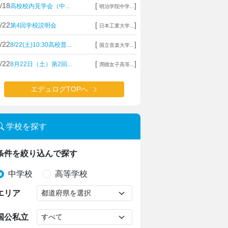
/18
[
]
高校校内見学会（中...
明治学院中学...
/22
[
]
第4回学校説明会
日本工業大学...
/22
[
]
8/22(土)10:30高校普...
国立音楽大学...
/22
[
]
8月22日（土）第2回...
潤徳女子高等...
エデュログTOPへ
学校を探す
条件を絞り込んで探す
中学校
高等学校
エリア
国公私立