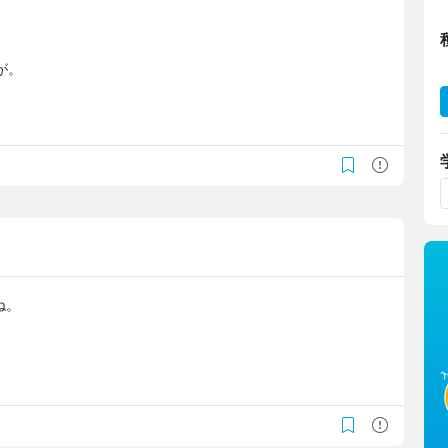
が。
ね。