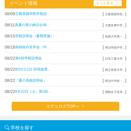
イベント情報
もっと見る
08/09
[
]
立教英国学院学校説...
立教英国学院...
08/11
[
]
真夏の夜の納涼企画...
大妻多摩中学...
08/15
[
]
学校説明会（夏期実施）
拓殖大学第一...
08/18
[
]
高校校内見学会（中...
明治学院中学...
08/22
[
]
第4回学校説明会
日本工業大学...
08/22
[
]
8/22(土)10:30高校普...
国立音楽大学...
08/22
[
]
『夏の高校説明会』
明法中学校・...
08/22
[
]
8月22日（土）第2回...
潤徳女子高等...
エデュログTOPへ
学校を探す