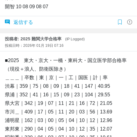
開智 10 08 09 08 07
返信する
投稿者: 2025 難関大学合格率
(IP Logged)
投稿日時：2026年 01月 19日 07:16
■2025 東大・京大・一橋・東科大・国立医学部合格率
（現役＋浪人、防衛医除き）
＿＿＿｜卒数｜東｜京｜一｜工｜国医｜計｜率
渋幕｜359｜75｜08｜09｜18｜41｜147｜40.95
県浦｜352｜41｜16｜15｜09｜23｜104｜29.55
県大宮｜342｜19｜07｜11｜21｜16｜72｜21.05
市川＿｜409｜17｜05｜11｜20｜03｜56｜13.69
浦明星｜162｜03｜00｜05｜04｜10｜12｜12.96
東邦東｜290｜04｜05｜04｜10｜12｜35｜12.07