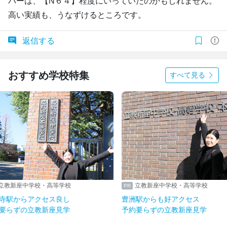
バーは、【N６４】程度にいっていたのかもしれません。
高い実績も、うなずけるところです。
返信する
おすすめ学校特集
すべて見る
立教新座中学校・高等学校
立教新座中学校・高等学
吉祥寺駅からアクセス良し
豊洲駅からも好アクセス
予約要らずの立教新座見学
予約要らずの立教新座見