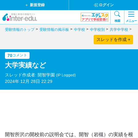
新規登録
ログイン
検索
メニュー
受験情報のトップ
受験情報の掲示板
中学校
中学校別
共学中学校
埼
スレッドを作成 +
70
コメント
大学実績など
スレッド作成者: 開智学園
(IP Logged)
2024年 12月 28日 22:29
開智所沢の開校前の説明会では、開智（岩槻）の実績を根