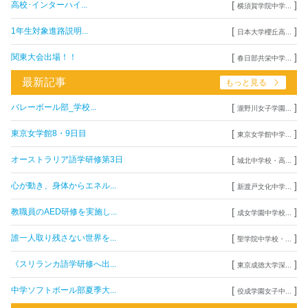
[
]
高校･インターハイ...
横須賀学院中学...
[
]
1年生対象進路説明...
日本大学櫻丘高...
[
]
関東大会出場！！
春日部共栄中学...
最新記事
もっと見る
[
]
バレーボール部_学校...
瀧野川女子学園...
[
]
東京女学館8・9日目
東京女学館中学...
[
]
オーストラリア語学研修第3日
城北中学校・高...
[
]
心が動き、身体からエネル...
新渡戸文化中学...
[
]
教職員のAED研修を実施し...
成女学園中学校...
[
]
誰一人取り残さない世界を...
聖学院中学校・...
[
]
《スリランカ語学研修へ出...
東京成徳大学深...
[
]
中学ソフトボール部夏季大...
佼成学園女子中...