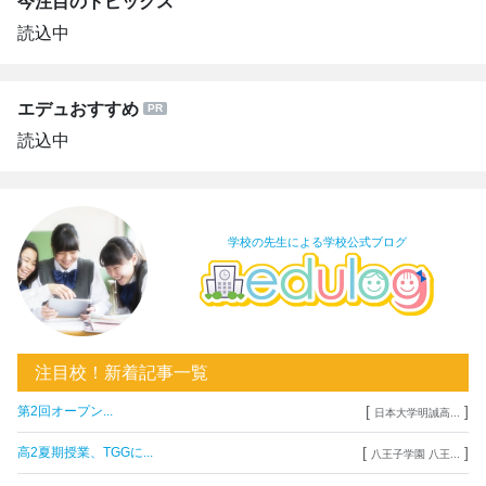
今注目のトピックス
読込中
エデュおすすめ
読込中
学校の先生による学校公式ブログ
注目校！新着記事一覧
[
]
第2回オープン...
日本大学明誠高...
[
]
高2夏期授業、TGGに...
八王子学園 八王...