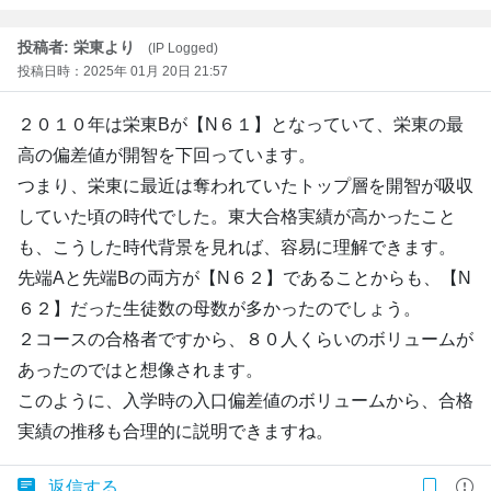
投稿者: 栄東より
(IP Logged)
投稿日時：2025年 01月 20日 21:57
２０１０年は栄東Bが【N６１】となっていて、栄東の最
高の偏差値が開智を下回っています。
つまり、栄東に最近は奪われていたトップ層を開智が吸収
していた頃の時代でした。東大合格実績が高かったこと
も、こうした時代背景を見れば、容易に理解できます。
先端Aと先端Bの両方が【N６２】であることからも、【N
６２】だった生徒数の母数が多かったのでしょう。
２コースの合格者ですから、８０人くらいのボリュームが
あったのではと想像されます。
このように、入学時の入口偏差値のボリュームから、合格
実績の推移も合理的に説明できますね。
返信する