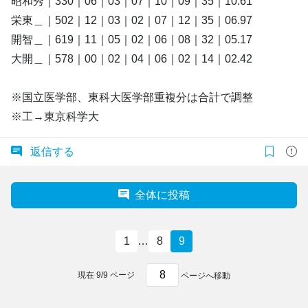
昭和秀｜330｜06｜03｜07｜10｜09｜35｜10.61
栄東＿｜502｜12｜03｜02｜07｜12｜35｜06.97
開智＿｜619｜11｜05｜02｜06｜08｜32｜05.17
大開＿｜578｜00｜02｜04｜06｜02｜14｜02.42
※国立医学部、東科大医学部重複分は合計で調整
※工→東京科学大
返信する
全体に投稿
1
…
8
9
現在
9
/
9
ページ
ページへ移動