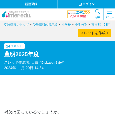
新規登録
ログイン
検索
メニュー
受験情報のトップ
受験情報の掲示板
小学校
小学校別
東京都 23区
スレッドを作成 +
14
コメント
豊明2025年度
スレッド作成者: 目白
(ID:pLascmSvbV.)
2024年 11月 20日 14:54
補欠は回っているでしょうか。