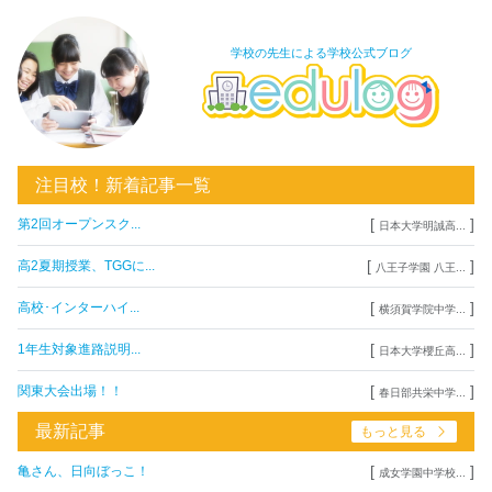
学校の先生による学校公式ブログ
注目校！新着記事一覧
[
]
第2回オープンスク...
日本大学明誠高...
[
]
高2夏期授業、TGGに...
八王子学園 八王...
[
]
高校･インターハイ...
横須賀学院中学...
[
]
1年生対象進路説明...
日本大学櫻丘高...
[
]
関東大会出場！！
春日部共栄中学...
最新記事
もっと見る
[
]
亀さん、日向ぼっこ！
成女学園中学校...