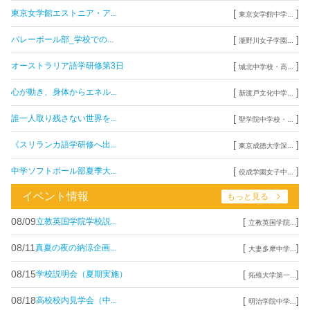
[
]
東京女学館エストニア・ア...
東京女学館中学...
[
]
バレーボール部_学校での...
瀧野川女子学園...
[
]
オーストラリア語学研修第3日
城北中学校・高...
[
]
心が動き、身体からエネル...
新渡戸文化中学...
[
]
誰一人取り残さない世界を...
聖学院中学校・...
[
]
《スリランカ語学研修へ出...
東京成徳大学深...
[
]
中学ソフトボール部夏季大...
佼成学園女子中...
イベント情報
もっと見る
08/09
[
]
立教英国学院学校説...
立教英国学院...
08/11
[
]
真夏の夜の納涼企画...
大妻多摩中学...
08/15
[
]
学校説明会（夏期実施）
拓殖大学第一...
08/18
[
]
高校校内見学会（中...
明治学院中学...