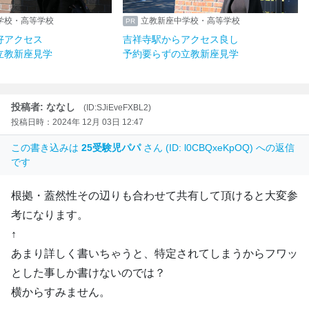
学校・高等学校
立教新座中学校・高等学校
好アクセス
吉祥寺駅からアクセス良し
立教新座見学
予約要らずの立教新座見学
投稿者: ななし
(ID:SJiEveFXBL2)
投稿日時：2024年 12月 03日 12:47
この書き込みは
25受験児パパ
さん (ID: l0CBQxeKpOQ) への返信
です
根拠・蓋然性その辺りも合わせて共有して頂けると大変参
考になります。
↑
あまり詳しく書いちゃうと、特定されてしまうからフワッ
とした事しか書けないのでは？
横からすみません。