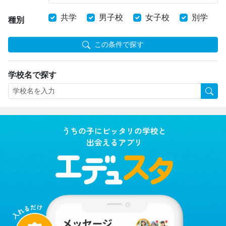
共学
男子校
女子校
別学
種別
この条件で探す
学校名で探す