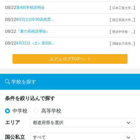
08/22
[
]
第4回学校説明会
日本工業大学...
08/22
[
]
8/22(土)10:30高校普...
国立音楽大学...
08/22
[
]
『夏の高校説明会』
明法中学校・...
08/22
[
]
8月22日（土）第2回...
潤徳女子高等...
エデュログTOPへ
学校を探す
条件を絞り込んで探す
中学校
高等学校
エリア
国公私立