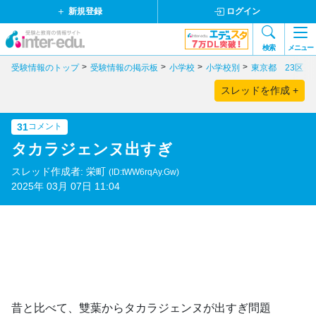
新規登録
ログイン
検索
メニュー
受験情報のトップ
受験情報の掲示板
小学校
小学校別
東京都 23区
スレッドを作成 +
31
コメント
タカラジェンヌ出すぎ
スレッド作成者: 栄町
(ID:tWW6rqAy.Gw)
2025年 03月 07日 11:04
昔と比べて、雙葉からタカラジェンヌが出すぎ問題