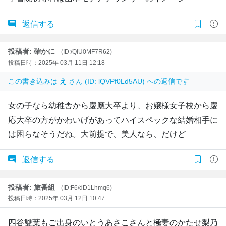
返信する
投稿者: 確かに
(ID:/QIU0MF7R62)
投稿日時：2025年 03月 11日 12:18
この書き込みは
え
さん (ID: lQVPf0Ld5AU) への返信です
女の子なら幼稚舎から慶應大卒より、お嬢様女子校から慶
応大卒の方がかわいげがあってハイスペックな結婚相手に
は困らなそうだね。大前提で、美人なら、だけど
返信する
投稿者: 旅番組
(ID:F6/dD1Lhmq6)
投稿日時：2025年 03月 12日 10:47
四谷雙葉もご出身のいとうあさこさんと極妻のかたせ梨乃