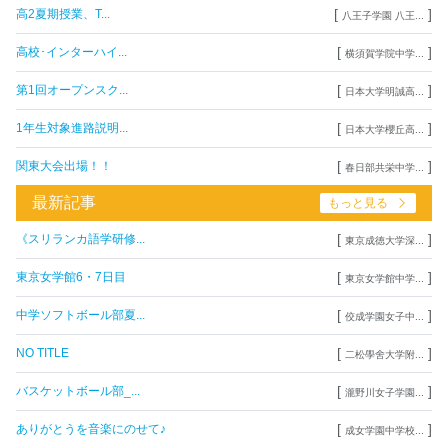
[
]
高2夏期授業、T...
八王子学園 八王...
[
]
高校･インターハイ...
横須賀学院中学...
[
]
第1回オープンスク...
日本大学明誠高...
[
]
1年生対象進路説明...
日本大学櫻丘高...
[
]
関東大会出場！！
春日部共栄中学...
最新記事
もっと見る
[
]
《スリランカ語学研修...
東京成徳大学深...
[
]
東京女学館6・7日目
東京女学館中学...
[
]
中学ソフトボール部夏...
佼成学園女子中...
[
]
NO TITLE
二松學舍大学附...
[
]
バスケットボール部_...
瀧野川女子学園...
[
]
ありがとうを音楽にのせて♪
成女学園中学校...