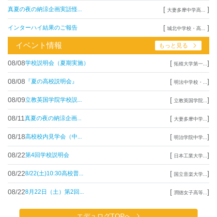
[
]
真夏の夜の納涼企画実話怪...
大妻多摩中学高...
[
]
インターハイ結果のご報告
城北中学校・高...
イベント情報
もっと見る
08/08
[
]
学校説明会（夏期実施）
拓殖大学第一...
08/08
[
]
『夏の高校説明会』
明法中学校・...
08/09
[
]
立教英国学院学校説...
立教英国学院...
08/11
[
]
真夏の夜の納涼企画...
大妻多摩中学...
08/18
[
]
高校校内見学会（中...
明治学院中学...
08/22
[
]
第4回学校説明会
日本工業大学...
08/22
[
]
8/22(土)10:30高校普...
国立音楽大学...
08/22
[
]
8月22日（土）第2回...
潤徳女子高等...
エデュログTOPへ