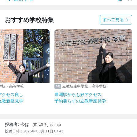
おすすめ学校特集
すべて見る
学校・高等学校
立教新座中学校・高等学校
アクセス良し
豊洲駅からも好アクセス
立教新座見学
予約要らずの立教新座見学
投稿者: 今は
(ID:vJL7gnsL.ac)
投稿日時：2025年 03月 11日 07:45