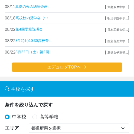
08/11
[
]
真夏の夜の納涼企画...
大妻多摩中学...
08/18
[
]
高校校内見学会（中...
明治学院中学...
08/22
[
]
第4回学校説明会
日本工業大学...
08/22
[
]
8/22(土)10:30高校普...
国立音楽大学...
08/22
[
]
8月22日（土）第2回...
潤徳女子高等...
エデュログTOPへ
学校を探す
条件を絞り込んで探す
中学校
高等学校
エリア