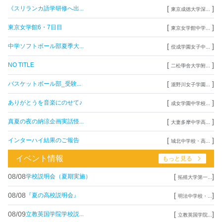
[
]
《スリランカ語学研修へ出...
東京成徳大学深...
[
]
東京女学館6・7日目
東京女学館中学...
[
]
中学ソフトボール部夏季大...
佼成学園女子中...
[
]
NO TITLE
二松學舍大学附...
[
]
バスケットボール部_受験...
瀧野川女子学園...
[
]
ありがとうを音楽にのせて♪
成女学園中学校...
[
]
真夏の夜の納涼企画実話怪...
大妻多摩中学高...
[
]
インターハイ結果のご報告
城北中学校・高...
イベント情報
もっと見る
08/08
[
]
学校説明会（夏期実施）
拓殖大学第一...
08/08
[
]
『夏の高校説明会』
明法中学校・...
08/09
[
]
立教英国学院学校説...
立教英国学院...