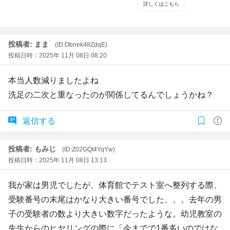
投稿者: まま
(ID:Obnek48ZdqE)
投稿日時：2025年 11月 08日 08:20
本当人数減りましたよね
洗足の二次と重なったのが関係してるんでしょうかね？
返信する
投稿者: もみじ
(ID:Z02GQt4YqYw)
投稿日時：2025年 11月 08日 13:13
我が家は男児でしたが、体育館でテスト室へ整列する際、
受験番号の末尾はかなり大きい番号でした、、。去年の男
子の受験者の数より大きい数字だったような。幼児教室の
先生からのヒヤリングの際に「今までで1番多いのではな