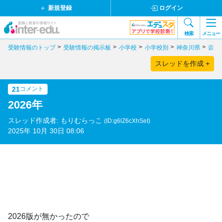
新規登録
ログイン
検索
メニュー
受験情報のトップ
受験情報の掲示板
小学校
小学校別
神奈川県
森村
スレッドを作成 +
21
コメント
2026年
スレッド作成者: もりむらっこ
(ID:g6lZ6cXhSeI)
2025年 10月 30日 08:06
2026版が無かったので