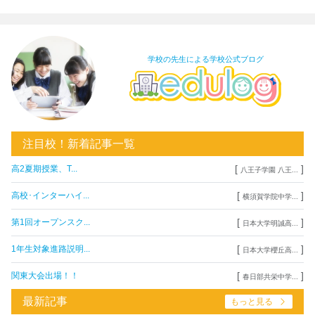
学校の先生による学校公式ブログ
注目校！新着記事一覧
[
]
高2夏期授業、T...
八王子学園 八王...
[
]
高校･インターハイ...
横須賀学院中学...
[
]
第1回オープンスク...
日本大学明誠高...
[
]
1年生対象進路説明...
日本大学櫻丘高...
[
]
関東大会出場！！
春日部共栄中学...
最新記事
もっと見る