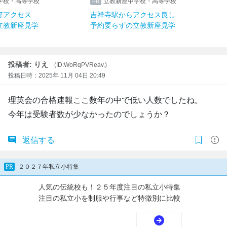
学校・高等学校
立教新座中学校・高等学校
好アクセス
吉祥寺駅からアクセス良し
立教新座見学
予約要らずの立教新座見学
投稿者: りえ
(ID:WoRqPVReav.)
投稿日時：2025年 11月 04日 20:49
理英会の合格速報ここ数年の中で低い人数でしたね。
今年は受験者数が少なかったのでしょうか？
返信する