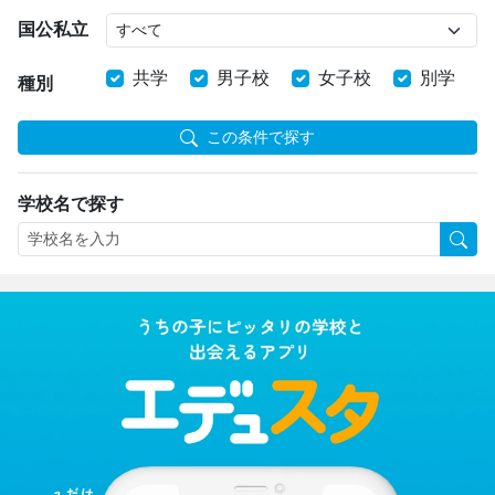
国公私立
共学
男子校
女子校
別学
種別
この条件で探す
学校名で探す