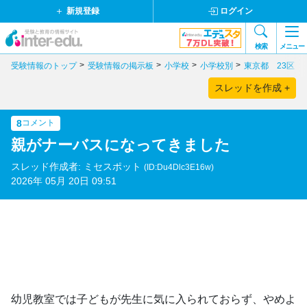
新規登録
ログイン
検索
メニュー
受験情報のトップ
受験情報の掲示板
小学校
小学校別
東京都 23区
スレッドを作成 +
8
コメント
親がナーバスになってきました
スレッド作成者: ミセスポット
(ID:Du4Dlc3E16w)
2026年 05月 20日 09:51
幼児教室では子どもが先生に気に入られておらず、やめよ