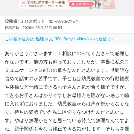
投稿者: ミセスポット
(ID:wVe8GrOYErY)
投稿日時：2026年 05月 22日 09:54
この書き込みは
池袋
さん (ID: lBdcyjU4Nuw) への返信です
ありがとうございます！！相談にのってくださって感謝し
かないです。他の方も仰っておりましたが、本当に私のコ
ミュニケーション能力の低さなんだと思います。世間話を
含めて話すのが苦手です。子どもは幼児教室での行動観察
や体操など一緒にできるお子さんと気が合う様子ですが、
できるお子さんばかりですしお母様方も隙がない感じで輪
に入れずにおりました。幼児教室からは声が掛からなくな
り、待ちの姿勢でいた私に区切りをつけたんだと思いま
す。やはり無理かも？と思っている時点で無理なんですよ
ね。親子関係も今なら修正できる気がします。そちらを優