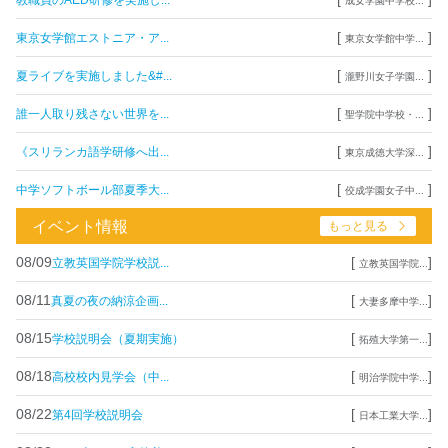
成女学園中学校...
[
]
東京女学館エストニア・ア...
東京女学館中学...
[
]
夏ライブを実施しました&#...
瀧野川女子学園...
[
]
誰一人取り残さない世界を...
聖学院中学校・...
[
]
《スリランカ語学研修へ出...
東京成徳大学深...
[
]
中学ソフトボール部夏季大...
佼成学園女子中...
イベント情報
もっと見る
08/09
[
]
立教英国学院学校説...
立教英国学院...
08/11
[
]
真夏の夜の納涼企画...
大妻多摩中学...
08/15
[
]
学校説明会（夏期実施）
拓殖大学第一...
08/18
[
]
高校校内見学会（中...
明治学院中学...
08/22
[
]
第4回学校説明会
日本工業大学...