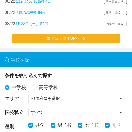
08/22
[
]
8/22(土)10:30高校普...
国立音楽大学...
08/22
[
]
『夏の高校説明会』
明法中学校・...
08/22
[
]
8月22日（土）第2回...
潤徳女子高等...
エデュログTOPへ
学校を探す
条件を絞り込んで探す
中学校
高等学校
エリア
国公私立
共学
男子校
女子校
別学
種別