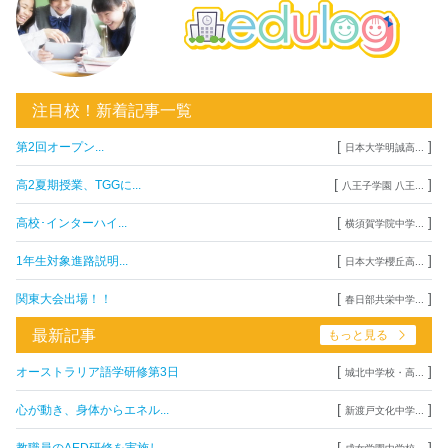
注目校！新着記事一覧
[
]
第2回オープン...
日本大学明誠高...
[
]
高2夏期授業、TGGに...
八王子学園 八王...
[
]
高校･インターハイ...
横須賀学院中学...
[
]
1年生対象進路説明...
日本大学櫻丘高...
[
]
関東大会出場！！
春日部共栄中学...
最新記事
もっと見る
[
]
オーストラリア語学研修第3日
城北中学校・高...
[
]
心が動き、身体からエネル...
新渡戸文化中学...
[
]
教職員のAED研修を実施し...