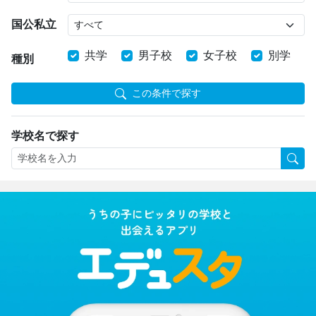
国公私立
共学
男子校
女子校
別学
種別
この条件で探す
学校名で探す