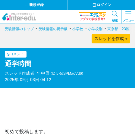
新規登録
ログイン
検索
メニュー
受験情報のトップ
受験情報の掲示板
小学校
小学校別
東京都 23区
スレッドを作成 +
9
コメント
通学時間
スレッド作成者: 年中母
(ID:5RdSPMaoVd6)
2025年 09月 03日 04:12
初めて投稿します。