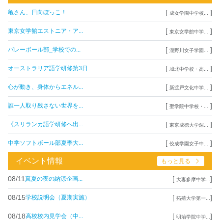
[
]
亀さん、日向ぼっこ！
成女学園中学校...
[
]
東京女学館エストニア・ア...
東京女学館中学...
[
]
バレーボール部_学校での...
瀧野川女子学園...
[
]
オーストラリア語学研修第3日
城北中学校・高...
[
]
心が動き、身体からエネル...
新渡戸文化中学...
[
]
誰一人取り残さない世界を...
聖学院中学校・...
[
]
《スリランカ語学研修へ出...
東京成徳大学深...
[
]
中学ソフトボール部夏季大...
佼成学園女子中...
イベント情報
もっと見る
08/11
[
]
真夏の夜の納涼企画...
大妻多摩中学...
08/15
[
]
学校説明会（夏期実施）
拓殖大学第一...
08/18
[
]
高校校内見学会（中...
明治学院中学...