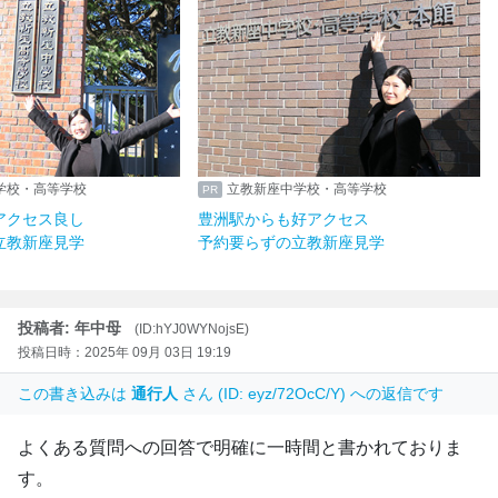
学校・高等学校
立教新座中学校・高等学校
アクセス良し
豊洲駅からも好アクセス
立教新座見学
予約要らずの立教新座見学
投稿者: 年中母
(ID:hYJ0WYNojsE)
投稿日時：2025年 09月 03日 19:19
この書き込みは
通行人
さん (ID: eyz/72OcC/Y) への返信です
よくある質問への回答で明確に一時間と書かれておりま
す。