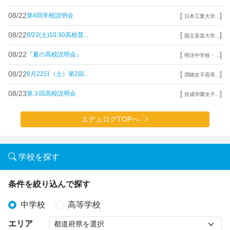
08/22
[
]
第4回学校説明会
日本工業大学...
08/22
[
]
8/22(土)10:30高校普...
国立音楽大学...
08/22
[
]
『夏の高校説明会』
明法中学校・...
08/22
[
]
8月22日（土）第2回...
潤徳女子高等...
08/23
[
]
第３回高校説明会
佼成学園女子...
エデュログTOPへ
学校を探す
条件を絞り込んで探す
中学校
高等学校
エリア