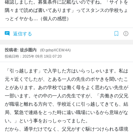
確認しました。募集条件に記載ないのですね。「サイトを
隅々まで読めば書いてあります」ってスタンスの学校ちょ
っとイヤかも…（個人の感想）
返信する
投稿者: 徒歩圏内
(ID:gdspXCEW.4A)
投稿日時：2025年 09月 19日 07:20
「引っ越します」で入学した方はいらっしゃいます。私は
元々近くでしたが、とある一人の先生のボヤきを聞いたこ
とがあります。あの学校では働く母をよく思わない先生が
一部います。その中の一人の先生ですが、「共働きの父兄
が職場と離れる方向で、学校近くに引っ越してきても、結
局、緊急で連絡をとった時に遠い職場にいるから意味がな
い。」という事をおっしゃってました。
だから、通学だけでなく、父兄がすぐ駆けつけられる環境