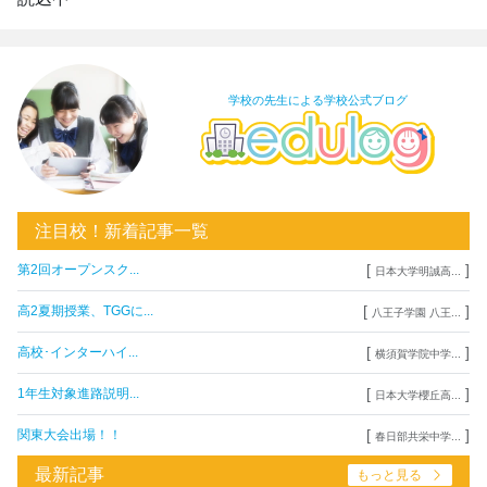
学校の先生による学校公式ブログ
注目校！新着記事一覧
[
]
第2回オープンスク...
日本大学明誠高...
[
]
高2夏期授業、TGGに...
八王子学園 八王...
[
]
高校･インターハイ...
横須賀学院中学...
[
]
1年生対象進路説明...
日本大学櫻丘高...
[
]
関東大会出場！！
春日部共栄中学...
最新記事
もっと見る