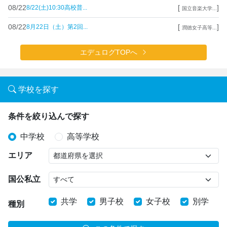
08/22
[
]
8/22(土)10:30高校普...
国立音楽大学...
08/22
[
]
8月22日（土）第2回...
潤徳女子高等...
エデュログTOPへ
学校を探す
条件を絞り込んで探す
中学校
高等学校
エリア
国公私立
共学
男子校
女子校
別学
種別