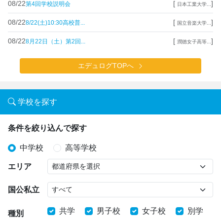
08/22
[
]
第4回学校説明会
日本工業大学...
08/22
[
]
8/22(土)10:30高校普...
国立音楽大学...
08/22
[
]
8月22日（土）第2回...
潤徳女子高等...
エデュログTOPへ
学校を探す
条件を絞り込んで探す
中学校
高等学校
エリア
国公私立
共学
男子校
女子校
別学
種別