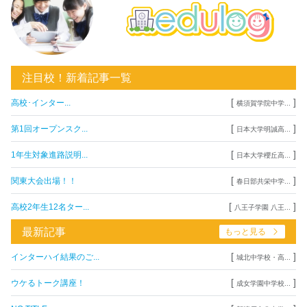
注目校！新着記事一覧
[
]
高校･インター...
横須賀学院中学...
[
]
第1回オープンスク...
日本大学明誠高...
[
]
1年生対象進路説明...
日本大学櫻丘高...
[
]
関東大会出場！！
春日部共栄中学...
[
]
高校2年生12名ター...
八王子学園 八王...
最新記事
もっと見る
[
]
インターハイ結果のご...
城北中学校・高...
[
]
ウケるトーク講座！
成女学園中学校...