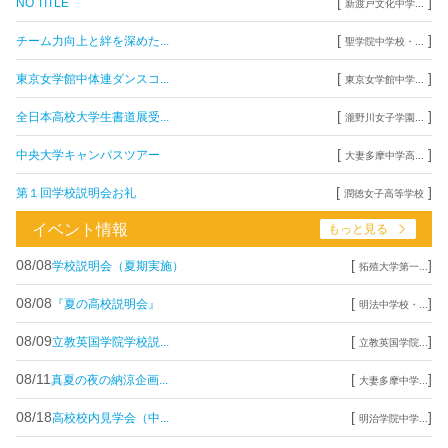
[
]
NO TITLE
新渡戸文化中学...
[
]
チーム力向上と絆を深めた...
聖学院中学校・...
[
]
東京女学館中体連ダンスコ...
東京女学館中学...
[
]
全日本高校大学生書道展受...
瀧野川女子学園...
[
]
中央大学キャンパスツアー
大妻多摩中学高...
[
]
第１回学校説明会お礼
潤徳女子高等学校
イベント情報
もっと見る
08/08
[
]
学校説明会（夏期実施）
拓殖大学第一...
08/08
[
]
『夏の高校説明会』
明法中学校・...
08/09
[
]
立教英国学院学校説...
立教英国学院...
08/11
[
]
真夏の夜の納涼企画...
大妻多摩中学...
08/18
[
]
高校校内見学会（中...
明治学院中学...