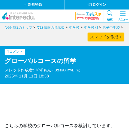
新規登録
ログイン
検索
メニュー
受験情報のトップ
受験情報の掲示板
中学校
中学校別
男子中学校
東
スレッドを作成 +
1
コメント
グローバルコースの留学
スレッド作成者: ぎずもん
(ID:ssiaX.mvDFw)
2025年 11月 11日 18:58
こちらの学校のグローバルコースを検討しています。