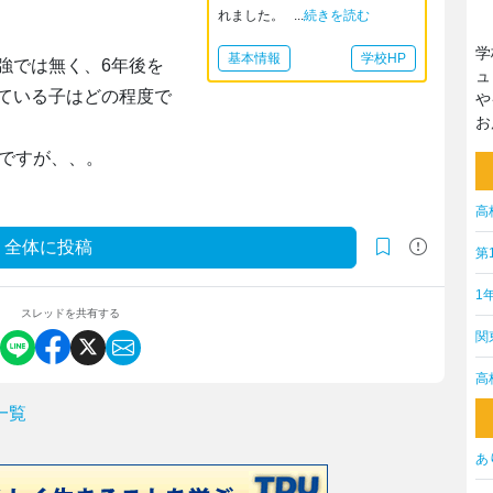
れました。 ...
続きを読む
学
基本情報
学校HP
強では無く、6年後を
ュ
ている子はどの程度で
や
お
うですが、、。
高
全体に投稿
第
1
スレッドを共有する
関
高
一覧
あ