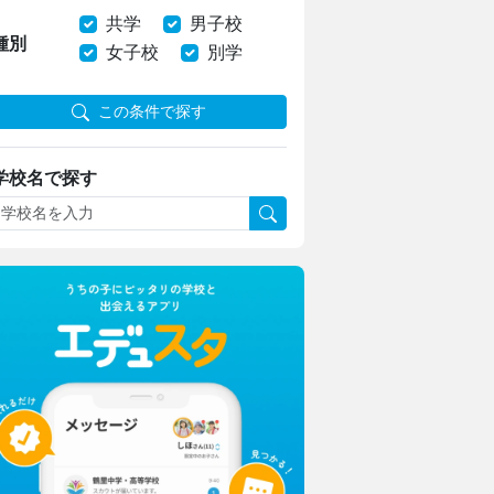
共学
男子校
種別
女子校
別学
この条件で探す
学校名で探す