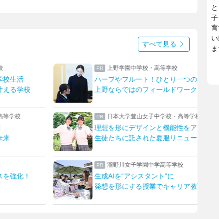
と
子
育
い
すべて見る
ま
校
上野学園中学校・高等学校
学校生活
ハープやフルート！ひとり一つの楽器
叶える学校
上野ならではのフィールドワーク
高等学校
日本大学豊山女子中学校・高等学校
！
理想を形にデザインと機能性をアップ
未来
生徒たちに託された夏服リニューアル
瀧野川女子学園中学高等学校
スを強化！
生成AIを“アシスタント”に
発想を形にする授業でキャリア教育