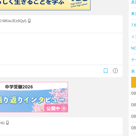
真
東
ID:MKiwJEz8QyI)
7
イ
NO
チ
第
08
08
08
nk)
08