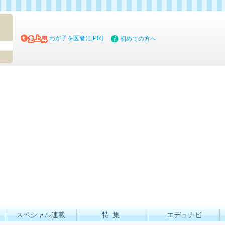
マイブッ
わが子を医者に[PR]
初めての方へ
スペシャル連載
特集
エデュナビ