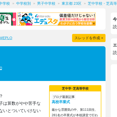
中学校
中学校別
男子中学校
東京都 23区
芝中学校・芝高等
今
読
EPLO
スレッドを作成 +
エ
読
芝中学･芝高等学校
？
ブログ最新記事
高校卒業式
子は算数がやや苦手な
厳かな雰囲気の中、第111回生、
ないとついていけない
281名の卒業式が本校講堂で行わ