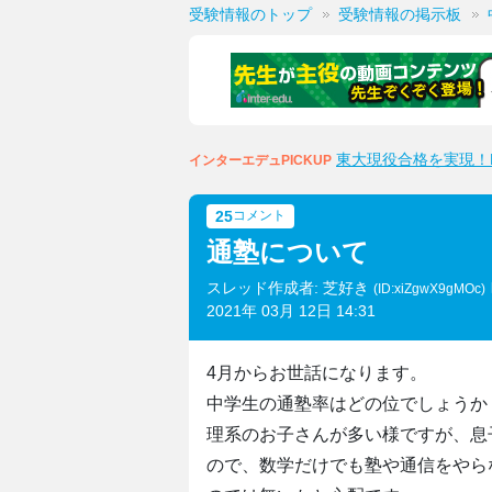
受験情報のトップ
受験情報の掲示板
東大現役合格を実現！M
インターエデュPICKUP
25
コメント
通塾について
スレッド作成者: 芝好き
(ID:xiZgwX9gMOc)
2021年 03月 12日 14:31
4月からお世話になります。
中学生の通塾率はどの位でしょうか
理系のお子さんが多い様ですが、息
ので、数学だけでも塾や通信をやら