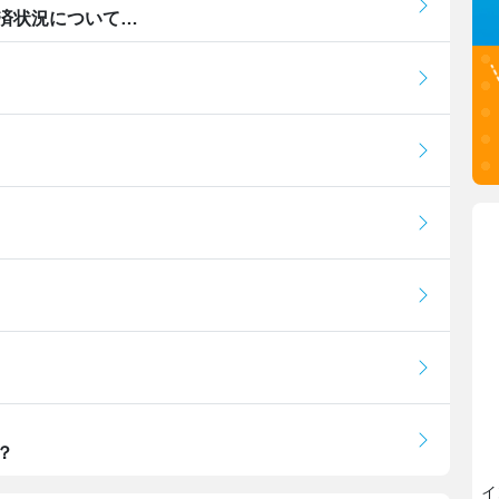
済状況について…
？
イ