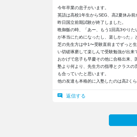
今年卒業の息子がいます。
英語は高校1年生からSEG、高2夏休み
昨日国立前期試験が終了しました。
晩御飯の時、「あー、もう1回高3やり
が本当にためになったし、楽しかった」
芝の先生方は中1〜受験直前までずっと
い切磋琢磨して楽しんで受験勉強が出来
おかげで息子も早慶その他に合格出来、
塾より何より、先生方の指導とクラスの
も合っていたと思います。
他の友達も本格的に入塾したのは高2く
返信する