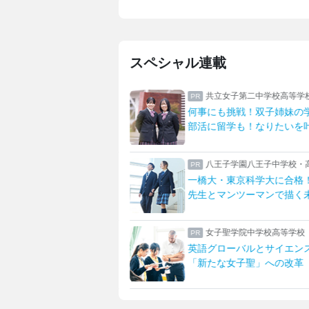
スペシャル連載
高等学校
共立女子第二中学校高等学
導専属スタッフが支える
何事にも挑戦！双子姉妹の
習支援体制とは
部活に留学も！なりたいを
学校・高等学校
八王子学園八王子中学校・
全力で過ごす足立生
一橋大・東京科学大に合格
活に取り組む生活を紹介
先生とマンツーマンで描く
沢高等学校・藤沢中学校
女子聖学院中学校高等学校
ではの中高大連携
英語グローバルとサイエン
部との多彩なプログラム
「新たな女子聖」への改革