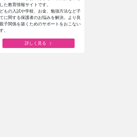
した教育情報サイトです。
どもの入試や学校、お金、勉強方法など子
てに関する保護者のお悩みを解決。より良
親子関係を築くためのサポートをおこない
す。
東京家政大学附属女子中学校高等学校
詳しく見る
新校長に就任！未来の展望について取材
城西大学附属城西中学・高等学校
1分1秒を無駄にしない！
城西生「文武両道の時間活用術」
安田学園中学校・高等学校
一橋大・東京科学大に合格！
安田学園の進路サポートや学習環境