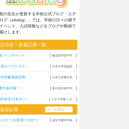
校の先生が更新する学校公式ブログ「エデ
ログ（edulog）」では、学校の日々の様子
イベント、入試情報などをブログや動画で
届けします。
注目校！新着記事一覧
[
]
校･インターハイ...
横須賀学院中学...
[
]
1回オープンスク...
日本大学明誠高...
[
]
年生対象進路説明...
日本大学櫻丘高...
[
]
東大会出場！！
春日部共栄中学...
[
]
校2年生12名ター...
八王子学園 八王...
最新記事
もっと見る
[
]
りがとうを音楽にのせて♪
成女学園中学校...