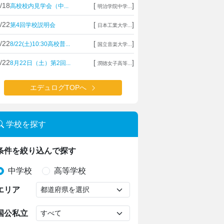
/18
[
]
高校校内見学会（中...
明治学院中学...
/22
[
]
第4回学校説明会
日本工業大学...
/22
[
]
8/22(土)10:30高校普...
国立音楽大学...
/22
[
]
8月22日（土）第2回...
潤徳女子高等...
エデュログTOPへ
学校を探す
条件を絞り込んで探す
中学校
高等学校
エリア
国公私立