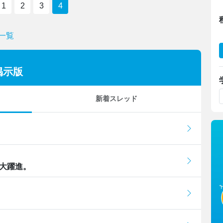
1
2
3
4
一覧
掲示版
新着スレッド
の大躍進。