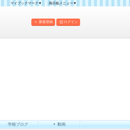
マイブックマーク▼
掲示板メニュー▼
クマーク一覧
掲示板の使い方
掲示板マップ
新規登録
ログイン
人気スレッドランキング
新規スレッド一覧
新着書き込み一覧
このカテゴリにスレッドを
作成
学校ブログ
動画