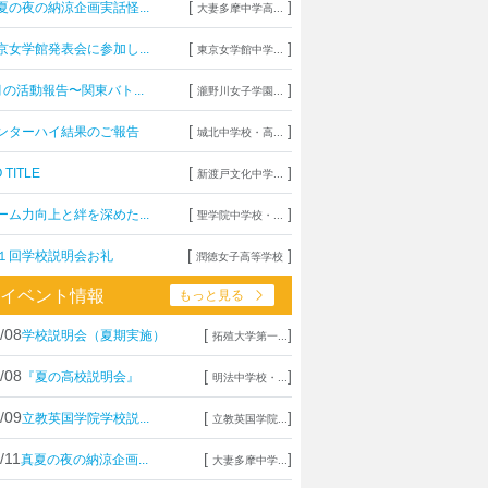
[
]
夏の夜の納涼企画実話怪...
大妻多摩中学高...
[
]
京女学館発表会に参加し...
東京女学館中学...
[
]
月の活動報告〜関東バト...
瀧野川女子学園...
[
]
ンターハイ結果のご報告
城北中学校・高...
[
]
 TITLE
新渡戸文化中学...
[
]
ーム力向上と絆を深めた...
聖学院中学校・...
[
]
１回学校説明会お礼
潤徳女子高等学校
イベント情報
もっと見る
/08
[
]
学校説明会（夏期実施）
拓殖大学第一...
/08
[
]
『夏の高校説明会』
明法中学校・...
/09
[
]
立教英国学院学校説...
立教英国学院...
/11
[
]
真夏の夜の納涼企画...
大妻多摩中学...