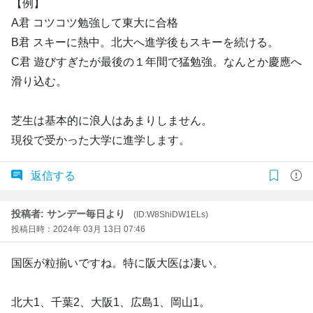
【例】
A君 コツコツ勉強して東大に合格
B君 スキーに熱中。北大へ進学後もスキーを続ける。
C君 遊びすぎたが最後の１年間で猛勉強。なんとか慶應へ
滑り込む。
芝生は基本的に浪人はあまりしません。
現役で受かった大学に進学します。
返信する
投稿者: サンデー毎日より
(ID:W8ShiDW1ELs)
投稿日時：2024年 03月 13日 07:46
国医が粒揃いですね。特に阪大医は凄い。
北大1、千葉2、大阪1、広島1、岡山1。