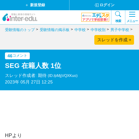
新規登録
ログイン
検索
メニュー
受験情報のトップ
受験情報の掲示板
中学校
中学校別
男子中学校
東
スレッドを作成 +
46
コメント
SEG 在籍人数 1位
スレッド作成者: 期待
(ID:/pMjjVQXKuo)
2023年 05月 27日 12:25
HPより