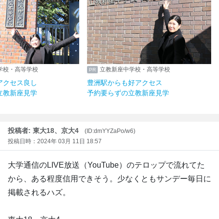
学校・高等学校
立教新座中学校・高等学校
アクセス良し
豊洲駅からも好アクセス
立教新座見学
予約要らずの立教新座見学
投稿者: 東大18、京大4
(ID:dmYYZaPo/w6)
投稿日時：2024年 03月 11日 18:57
大学通信のLIVE放送（YouTube）のテロップで流れてた
から、ある程度信用できそう。少なくともサンデー毎日に
掲載されるハズ。