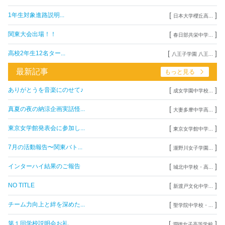
[
]
1年生対象進路説明...
日本大学櫻丘高...
[
]
関東大会出場！！
春日部共栄中学...
[
]
高校2年生12名ター...
八王子学園 八王...
最新記事
もっと見る
[
]
ありがとうを音楽にのせて♪
成女学園中学校...
[
]
真夏の夜の納涼企画実話怪...
大妻多摩中学高...
[
]
東京女学館発表会に参加し...
東京女学館中学...
[
]
7月の活動報告〜関東バト...
瀧野川女子学園...
[
]
インターハイ結果のご報告
城北中学校・高...
[
]
NO TITLE
新渡戸文化中学...
[
]
チーム力向上と絆を深めた...
聖学院中学校・...
[
]
第１回学校説明会お礼
潤徳女子高等学校