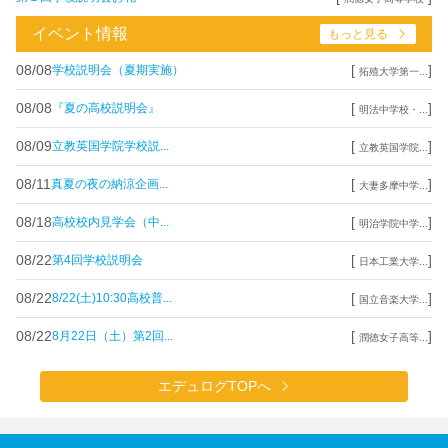
イベント情報
もっと見る
08/08
[
]
学校説明会（夏期実施）
拓殖大学第一...
08/08
[
]
『夏の高校説明会』
明法中学校・...
08/09
[
]
立教英国学院学校説...
立教英国学院...
08/11
[
]
真夏の夜の納涼企画...
大妻多摩中学...
08/18
[
]
高校校内見学会（中...
明治学院中学...
08/22
[
]
第4回学校説明会
日本工業大学...
08/22
[
]
8/22(土)10:30高校普...
国立音楽大学...
08/22
[
]
8月22日（土）第2回...
潤徳女子高等...
エデュログTOPへ