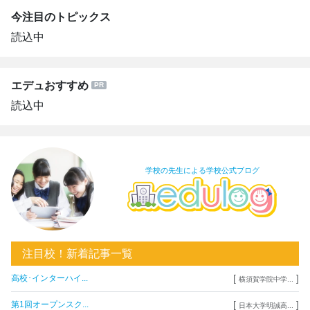
今注目のトピックス
読込中
エデュおすすめ
読込中
学校の先生による学校公式ブログ
注目校！新着記事一覧
[
]
高校･インターハイ...
横須賀学院中学...
[
]
第1回オープンスク...
日本大学明誠高...