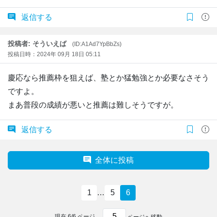
返信する
投稿者: そういえば
(ID:A1Ad7YpBbZs)
投稿日時：2024年 09月 18日 05:11
慶応なら推薦枠を狙えば、塾とか猛勉強とか必要なさそう
ですよ。
まあ普段の成績が悪いと推薦は難しそうですが。
返信する
全体に投稿
1
…
5
6
現在
6
/
6
ページ
ページへ移動