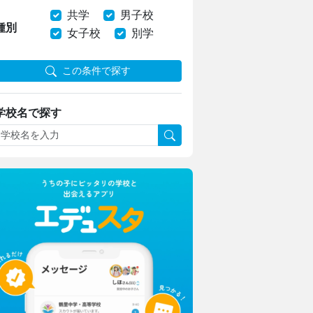
共学
男子校
種別
女子校
別学
この条件で探す
学校名で探す