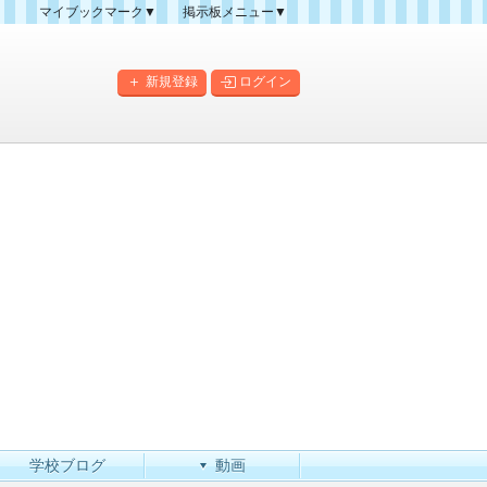
マイブックマーク▼
掲示板メニュー▼
クマーク一覧
掲示板の使い方
掲示板マップ
新規登録
ログイン
人気スレッドランキング
新規スレッド一覧
新着書き込み一覧
このカテゴリにスレッドを
作成
学校ブログ
動画