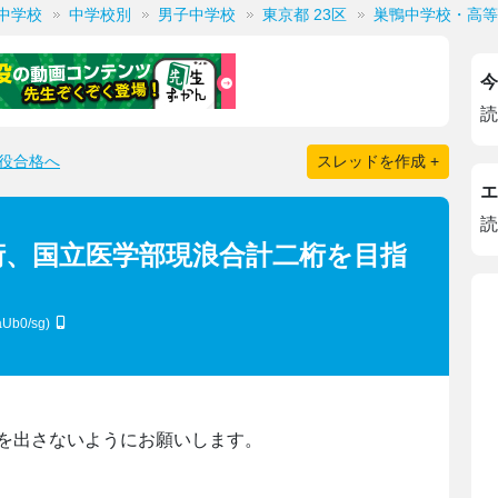
中学校
中学校別
男子中学校
東京都 23区
巣鴨中学校・高等
今
読
役合格へ
スレッドを作成 +
エ
読
桁、国立医学部現浪合計二桁を目指
aUb0/sg)
を出さないようにお願いします。