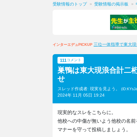
受験情報のトップ
受験情報の掲示板
三位一体指導で東大現
インターエデュPICKUP
111
コメント
巣鴨は東大現浪合計二
せ
スレッド作成者: 現実を見よう。
(ID:KYsJ
2024年 11月 05日 19:24
現実的なスレをこちらに。
他校への中傷が無いよう他校の名前
マナーを守って投稿しましょう。