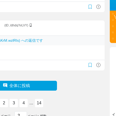
。
(ID:./dhdqYvLVY)
 sKrM.wzlRIs) への返信です
全体に投稿
2
3
4
…
14
イ
4
ページ