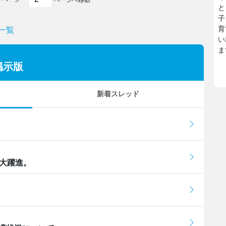
ページへ移動
と
子
育
一覧
い
ま
掲示版
新着スレッド
の大躍進。