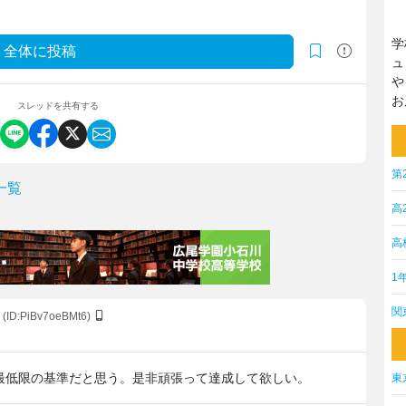
学
全体に投稿
ュ
や
お
スレッドを共有する
第
一覧
高
高
1
関
(ID:PiBv7oeBMt6)
最低限の基準だと思う。是非頑張って達成して欲しい。
東