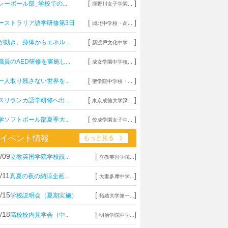
[
]
レーボール部_学校での...
瀧野川女子学園...
[
]
ーストラリア語学研修第3日
城北中学校・高...
[
]
が動き、身体からエネル...
新渡戸文化中学...
[
]
職員のAED研修を実施し...
成女学園中学校...
[
]
一人取り残さない世界を...
聖学院中学校・...
[
]
スリランカ語学研修へ出...
東京成徳大学深...
[
]
学ソフトボール部夏季大...
佼成学園女子中...
イベント情報
もっと見る
/09
[
]
立教英国学院学校説...
立教英国学院...
/11
[
]
真夏の夜の納涼企画...
大妻多摩中学...
/15
[
]
学校説明会（夏期実施）
拓殖大学第一...
/18
[
]
高校校内見学会（中...
明治学院中学...