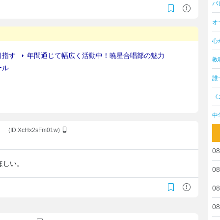
バ
オ
心
教
誰
《
中
。
(ID:XcHx2sFm01w)
08
ほしい。
08
08
08