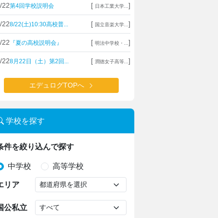
/22
[
]
第4回学校説明会
日本工業大学...
/22
[
]
8/22(土)10:30高校普...
国立音楽大学...
/22
[
]
『夏の高校説明会』
明法中学校・...
/22
[
]
8月22日（土）第2回...
潤徳女子高等...
エデュログTOPへ
学校を探す
条件を絞り込んで探す
中学校
高等学校
エリア
国公私立