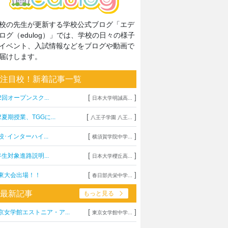
校の先生が更新する学校公式ブログ「エデ
ログ（edulog）」では、学校の日々の様子
イベント、入試情報などをブログや動画で
届けします。
注目校！新着記事一覧
[
]
2回オープンスク...
日本大学明誠高...
[
]
2夏期授業、TGGに...
八王子学園 八王...
[
]
校･インターハイ...
横須賀学院中学...
[
]
年生対象進路説明...
日本大学櫻丘高...
[
]
東大会出場！！
春日部共栄中学...
最新記事
もっと見る
[
]
京女学館エストニア・ア...
東京女学館中学...