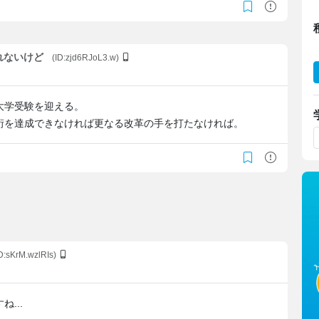
知れないけど
(ID:zjd6RJoL3.w)
大学受験を迎える。
桁を達成できなければ更なる改革の手を打たなければ。
ID:sKrM.wzlRIs)
...