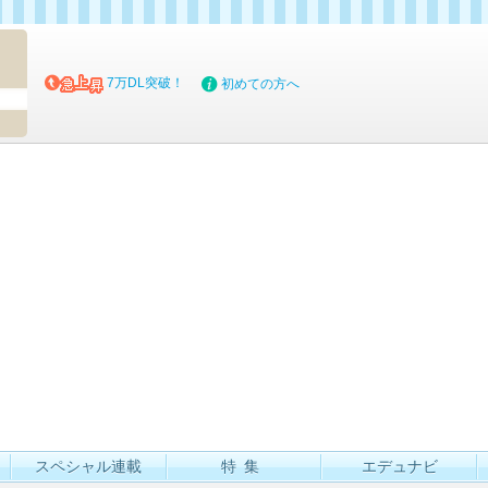
マイブッ
7万DL突破！
初めての方へ
スペシャル連載
特集
エデュナビ