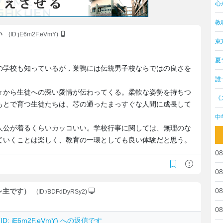
心
教
い
(ID:jE6m2F.eVmY)
東
夏
の学校も知っているが，巣鴨には伝統男子校ならではの良さを
誰
々から生徒への深い愛情が伝わってくる。柔軟な姿勢を持ちつ
《
もとで育つ生徒たちは、芯の通ったまっすぐな人間に成長して
中
人公が着るくらいカッコいい。学校行事に関しては、無理のな
ていくことは楽しく、教育の一環としても良い体験だと思う。
08
08
08
スレ主です）
(ID:/BDFdDyRSy2)
08
ID: jE6m2F.eVmY) への返信です