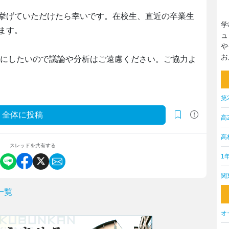
挙げていただけたら幸いです。在校生、直近の卒業生
学
ます。
ュ
や
お
所にしたいので議論や分析はご遠慮ください。ご協力よ
第
全体に投稿
高
高
スレッドを共有する
1
関
一覧
オ