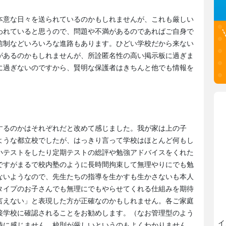
本意な日々を送られているのかもしれませんが、これも厳しい
われていると思うので、問題や不満があるのであればご自身で
信制などいろいろな進路もあります。ひどい学校だから来ない
があるのかもしれませんが、所詮匿名性の高い掲示板に過ぎま
に過ぎないのですから、賢明な保護者はきちんと他でも情報を
するのかはそれぞれだと改めて感じました。我が家は上の子
ような都立校でしたが、はっきり言って学校はほとんど何もし
小テストをしたり定期テストの総評や勉強アドバイスをくれた
ですがまるで校内塾のように長時間拘束して無理やりにでも勉
ないようなので、先生たちの指導を生かすも生かさないも本人
タイプのお子さんでも無理にでもやらせてくれる仕組みを期待
言えない」と表現した方が正確なのかもしれません。各ご家庭
接学校に確認されることをお勧めします。（なお管理型のよう
イ
特に感じません。校則が厳しいというのもよくわかりません。