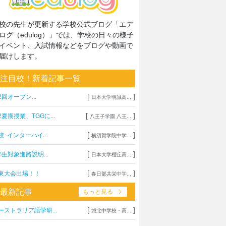
校の先生が更新する学校公式ブログ「エデ
ログ（edulog）」では、学校の日々の様子
イベント、入試情報などをブログや動画で
届けします。
注目校！新着記事一覧
[
]
2回オープン...
日本大学明誠高...
[
]
2夏期授業、TGGに...
八王子学園 八王...
[
]
校･インターハイ...
横須賀学院中学...
[
]
年生対象進路説明...
日本大学櫻丘高...
[
]
東大会出場！！
春日部共栄中学...
最新記事
もっと見る
[
]
ーストラリア語学研...
城北中学校・高...