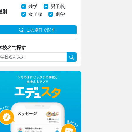
共学
男子校
種別
女子校
別学
この条件で探す
学校名で探す