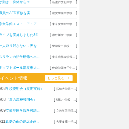
[
]
が動き、身体からエ...
新渡戸文化中学...
[
]
職員のAED研修を実...
成女学園中学校...
[
]
京女学館エストニア・ア...
東京女学館中学...
[
]
ライブを実施しました&#...
瀧野川女子学園...
[
]
一人取り残さない世界を...
聖学院中学校・...
[
]
スリランカ語学研修へ出...
東京成徳大学深...
[
]
学ソフトボール部夏季大...
佼成学園女子中...
イベント情報
もっと見る
/08
[
]
学校説明会（夏期実施）
拓殖大学第一...
/08
[
]
『夏の高校説明会』
明法中学校・...
/09
[
]
立教英国学院学校説...
立教英国学院...
/11
[
]
真夏の夜の納涼企画...
大妻多摩中学...