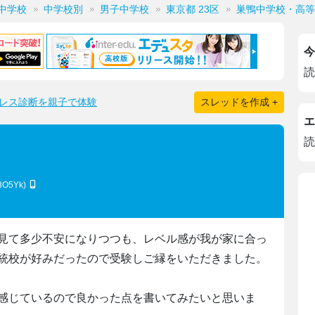
中学校
中学校別
男子中学校
東京都 23区
巣鴨中学校・高等
今
読
レス診断を親子で体験
スレッドを作成 +
エ
読
n3O5Yk)
見て多少不安になりつつも、レベル感が我が家に合っ
統校が好みだったので受験しご縁をいただきました。
感じているので良かった点を書いてみたいと思いま