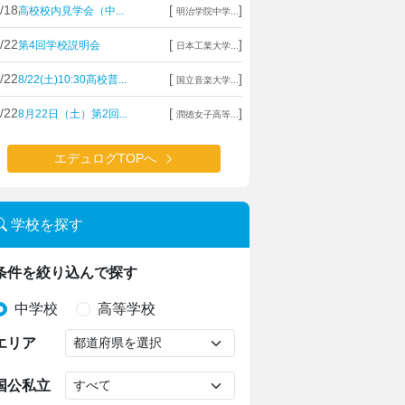
/18
[
]
高校校内見学会（中...
明治学院中学...
/22
[
]
第4回学校説明会
日本工業大学...
/22
[
]
8/22(土)10:30高校普...
国立音楽大学...
/22
[
]
8月22日（土）第2回...
潤徳女子高等...
エデュログTOPへ
学校を探す
条件を絞り込んで探す
中学校
高等学校
エリア
国公私立