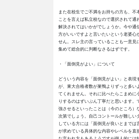
また在校生でご不満をお持ちの方も、不
ことを言えば私立校なので選択されて通
解決されてはいかがでしょうか。今や通
方がいいですよと言いたいという老婆心
せん。スレ主の言っていることも一意見
集めて総合的に判断なさるはずです。
・「面倒見がよい」について
どういう内容を「面倒見がよい」と表現
が、東大合格者数が巣鴨よりずっと多い
てくれません。それに比べたらこまめに
りするのはずいぶん丁寧だと思います。
強させるといったことは（今のところ）
次第でしょう。自己コントールが難しい
している方には「面倒見が良いとまでは
が求めている具体的な内容やレベルを直
な言われ方もあるようですが個人的には