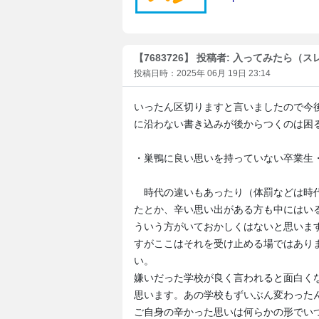
【7683726】 投稿者: 入ってみたら（
投稿日時：2025年 06月 19日 23:14
いったん区切りますと言いましたので今
に沿わない書き込みが後からつくのは困
・巣鴨に良い思いを持っていない卒業生
時代の違いもあったり（体罰などは時代
たとか、辛い思い出がある方も中にはい
ういう方がいておかしくはないと思いま
すがここはそれを受け止める場ではあり
い。
嫌いだった学校が良く言われると面白く
思います。あの学校もずいぶん変わった
ご自身の辛かった思いは何らかの形でい