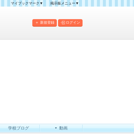
マイブックマーク▼
掲示板メニュー▼
クマーク一覧
掲示板の使い方
掲示板マップ
新規登録
ログイン
人気スレッドランキング
新規スレッド一覧
新着書き込み一覧
このカテゴリにスレッドを
作成
学校ブログ
動画