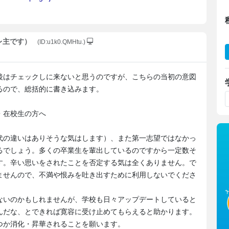
スレ主です）
(ID:u1k0.QMHtu.)
後はチェックしに来ないと思うのですが、こちらの当初の意図
るので、総括的に書き込みます。
・在校生の方へ
の違いはありそうな気はします）、また第一志望ではなかっ
るでしょう。多くの卒業生を輩出しているのですから一定数そ
す。辛い思いをされたことを否定する気は全くありません。で
ませんので、不満や恨みを吐き出すために利用しないでくださ
ないのかもしれませんが、学校も日々アップデートしていると
んだな、とできれば寛容に受け止めてもらえると助かります。
つか消化・昇華されることを願います。