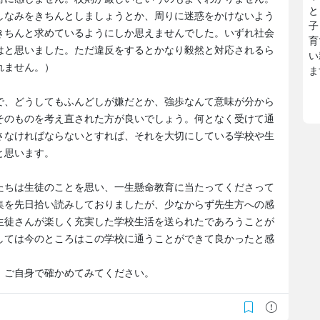
と
しなみをきちんとしましょうとか、周りに迷惑をかけないよう
子
きちんと求めているようにしか思えませんでした。いずれ社会
育
はと思いました。ただ違反をするとかなり毅然と対応されるら
い
れません。）
ま
で、どうしてもふんどしが嫌だとか、強歩なんて意味が分から
そのものを考え直された方が良いでしょう。何となく受けて通
さなければならないとすれば、それを大切にしている学校や生
と思います。
たちは生徒のことを思い、一生懸命教育に当たってくださって
集を先日拾い読みしておりましたが、少なからず先生方への感
生徒さんが楽しく充実した学校生活を送られたであろうことが
しては今のところはこの学校に通うことができて良かったと感
、ご自身で確かめてみてください。