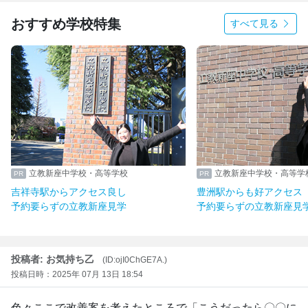
おすすめ学校特集
すべて見る
学校・高等学校
立教新座中学校・高等学校
アクセス良し
豊洲駅からも好アクセス
立教新座見学
予約要らずの立教新座見学
投稿者: お気持ち乙
(ID:ojI0ChGE7A.)
投稿日時：2025年 07月 13日 18:54
色々ここで改善案を考えたところで「こうだったら〇〇に