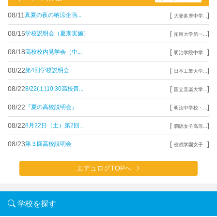
08/11
[
]
真夏の夜の納涼企画...
大妻多摩中学...
08/15
[
]
学校説明会（夏期実施）
拓殖大学第一...
08/18
[
]
高校校内見学会（中...
明治学院中学...
08/22
[
]
第4回学校説明会
日本工業大学...
08/22
[
]
8/22(土)10:30高校普...
国立音楽大学...
08/22
[
]
『夏の高校説明会』
明法中学校・...
08/22
[
]
8月22日（土）第2回...
潤徳女子高等...
08/23
[
]
第３回高校説明会
佼成学園女子...
エデュログTOPへ
学校を探す