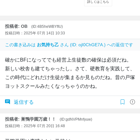
投稿者: OB
(ID:4B5heWBYfIU)
投稿日時：2025年 07月 14日 10:33
この書き込みは
お気持ち乙
さん (ID: ojI0ChGE7A.) への返信です
確かにBFになってでも経営上生徒数の確保は必須だね。
新しい校舎も建てちゃったし。さて、硬教育を実践して、
この時代にどれだけ生徒が集まるか見ものだね。昔の戸塚
ヨットスクールみたくなっちゃうのかね。
返信する
投稿者: 巣鴨学園万歳！！
(ID:gdNVPMnfyuw)
投稿日時：2025年 07月 20日 16:48