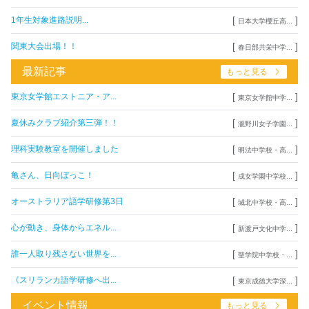
[
]
1年生対象進路説明...
日本大学櫻丘高...
[
]
関東大会出場！！
春日部共栄中学...
最新記事
もっと見る
[
]
東京女学館エストニア・ア...
東京女学館中学...
[
]
夏休みクラブ紹介第三弾！！
瀧野川女子学園...
[
]
理科実験教室を開催しました
明法中学校・高...
[
]
亀さん、日向ぼっこ！
成女学園中学校...
[
]
オーストラリア語学研修第3日
城北中学校・高...
[
]
心が動き、身体からエネル...
新渡戸文化中学...
[
]
誰一人取り残さない世界を...
聖学院中学校・...
[
]
《スリランカ語学研修へ出...
東京成徳大学深...
イベント情報
もっと見る