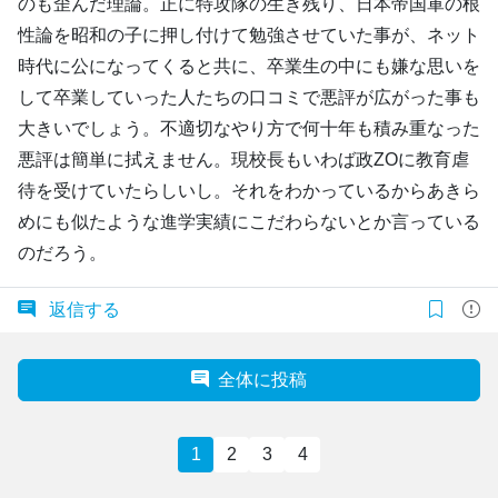
のも歪んだ理論。正に特攻隊の生き残り、日本帝国軍の根
性論を昭和の子に押し付けて勉強させていた事が、ネット
時代に公になってくると共に、卒業生の中にも嫌な思いを
して卒業していった人たちの口コミで悪評が広がった事も
大きいでしょう。不適切なやり方で何十年も積み重なった
悪評は簡単に拭えません。現校長もいわば政ZOに教育虐
待を受けていたらしいし。それをわかっているからあきら
めにも似たような進学実績にこだわらないとか言っている
のだろう。
返信する
全体に投稿
1
2
3
4