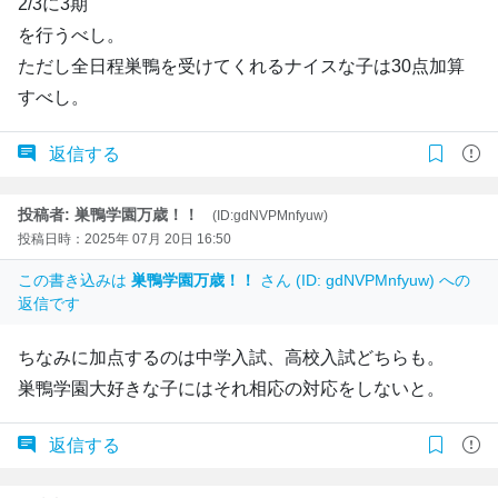
2/3に3期
を行うべし。
ただし全日程巣鴨を受けてくれるナイスな子は30点加算
すべし。
返信する
投稿者: 巣鴨学園万歳！！
(ID:gdNVPMnfyuw)
投稿日時：2025年 07月 20日 16:50
この書き込みは
巣鴨学園万歳！！
さん (ID: gdNVPMnfyuw) への
返信です
ちなみに加点するのは中学入試、高校入試どちらも。
巣鴨学園大好きな子にはそれ相応の対応をしないと。
返信する