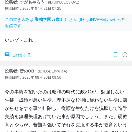
投稿者: すがもやろう
(ID:UmL0EQ3IQvE)
投稿日時：2025年 07月 21日 07:25
この書き込みは
巣鴨学園万歳！！
さん (ID: gdNVPMnfyuw) への
返信です
いいゾ～これ
返信する
投稿者: 昔のOB
(ID:lD5DElNwTcA)
投稿日時：2025年 08月 30日 09:56
今の事態を招いたのは昭和の時代に政ZOが、勉強しない
生徒、成績が悪い生徒、理不尽な校則に従わない生徒に嫌
がらせをする事で排除し、従順な生徒だけを洗脳して進学
実績を無理矢理あげていた事が原因でしょう。また、硬教
育とやらが、苦難を強いてそれを克服する事が教育という