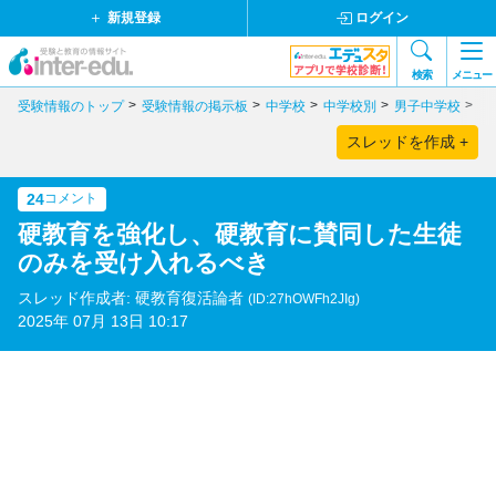
新規登録
ログイン
検索
メニュー
受験情報のトップ
受験情報の掲示板
中学校
中学校別
男子中学校
東
スレッドを作成 +
24
コメント
硬教育を強化し、硬教育に賛同した生徒
のみを受け入れるべき
スレッド作成者: 硬教育復活論者
(ID:27hOWFh2JIg)
2025年 07月 13日 10:17