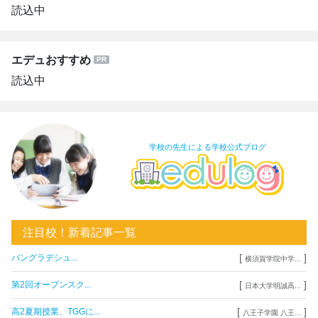
読込中
エデュおすすめ
読込中
学校の先生による学校公式ブログ
注目校！新着記事一覧
[
]
バングラデシュ...
横須賀学院中学...
[
]
第2回オープンスク...
日本大学明誠高...
[
]
高2夏期授業、TGGに...
八王子学園 八王...