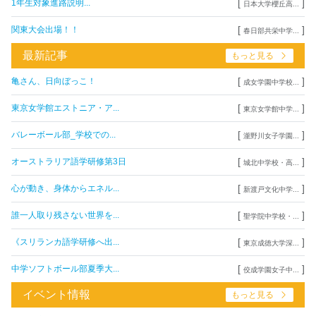
[
]
1年生対象進路説明...
日本大学櫻丘高...
[
]
関東大会出場！！
春日部共栄中学...
最新記事
もっと見る
[
]
亀さん、日向ぼっこ！
成女学園中学校...
[
]
東京女学館エストニア・ア...
東京女学館中学...
[
]
バレーボール部_学校での...
瀧野川女子学園...
[
]
オーストラリア語学研修第3日
城北中学校・高...
[
]
心が動き、身体からエネル...
新渡戸文化中学...
[
]
誰一人取り残さない世界を...
聖学院中学校・...
[
]
《スリランカ語学研修へ出...
東京成徳大学深...
[
]
中学ソフトボール部夏季大...
佼成学園女子中...
イベント情報
もっと見る