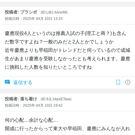
投稿者: プラシボ
(ID:Lt8J.A/vsnM)
投稿日時：2025年 04月 10日 13:25
慶應現役4人というのは推薦入試の子(理工と商？)も含ん
だ数字ですよね？一般のみだと2人とかでしょうか
近年慶應よりも早稲田がトレンドだと伺っているので成城
生があまり慶應を受験しなかったとも考えられます。慶應
に挑戦した人数を知りたいところですね
返信する
投稿者: 落ち着け
(ID:9JL34pxETww)
投稿日時：2025年 04月 10日 19:42
何の心配…余計な心配…
開成に行ったからって東大や早稲田、慶應にみんなが入れ