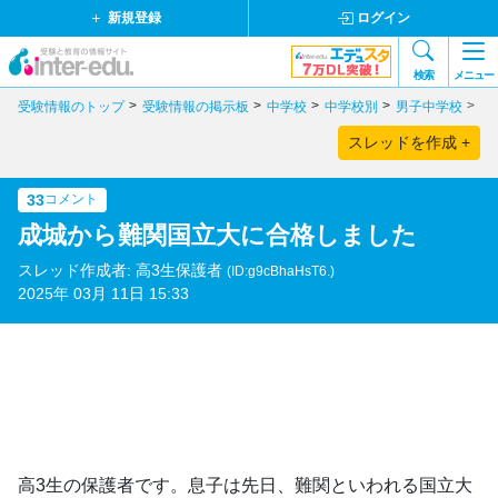
新規登録
ログイン
検索
メニュー
受験情報のトップ
受験情報の掲示板
中学校
中学校別
男子中学校
東
スレッドを作成 +
33
コメント
成城から難関国立大に合格しました
スレッド作成者: 高3生保護者
(ID:g9cBhaHsT6.)
2025年 03月 11日 15:33
高3生の保護者です。息子は先日、難関といわれる国立大