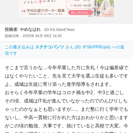
投稿者: やめなはれ
(ID:9JL34pxETww)
投稿日時：2025年 04月 09日 16:30
この書き込みは
ステテコパンツ
さん (ID: tFSK/PPRUp6) への返
信です
そこまで言うかな…今年卒業した方に失礼！今は偏差値で
はなくやりたいこと、先を見て大学を選ぶ生徒も多いです
よ。成城は生徒に寄り添った進学指導をされます。
おそらく今年卒業の学年はコロナ禍を中2、中3と過ごし
その頃、成城はIT化が進んでいなかったのでのんびりしち
ゃったのかなぁとも思いますが…。まだ塾に行く学年でも
ないし、中高一貫校に行かれた方はおわかりかと思います
がこの頃の勉強、大事です。抜けていると高校で大変。今