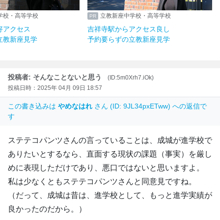
学校・高等学校
立教新座中学校・高等学校
好アクセス
吉祥寺駅からアクセス良し
立教新座見学
予約要らずの立教新座見学
投稿者: そんなことないと思う
(ID:5m0Xrh7.iOk)
投稿日時：2025年 04月 09日 18:57
この書き込みは
やめなはれ
さん (ID: 9JL34pxETww) への返信で
す
ステテコパンツさんの言っていることは、成城が進学校で
ありたいとするなら、直面する現状の課題（事実）を厳し
めに表現しただけであり、悪口ではないと思いますよ。
私は少なくともステテコパンツさんと同意見ですね。
（だって、成城は昔は、進学校として、もっと進学実績が
良かったのだから。）