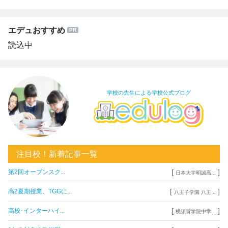
エデュおすすめ
読込中
学校の先生による学校公式ブログ
注目校！新着記事一覧
[
]
第2回オープンスク...
日本大学明誠高...
[
]
高2夏期授業、TGGに...
八王子学園 八王...
[
]
高校･インターハイ...
横須賀学院中学...