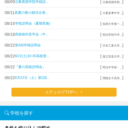
08/09
[
]
立教英国学院学校説...
立教英国学院...
08/11
[
]
真夏の夜の納涼企画...
大妻多摩中学...
08/15
[
]
学校説明会（夏期実施）
拓殖大学第一...
08/18
[
]
高校校内見学会（中...
明治学院中学...
08/22
[
]
第4回学校説明会
日本工業大学...
08/22
[
]
8/22(土)10:30高校普...
国立音楽大学...
08/22
[
]
『夏の高校説明会』
明法中学校・...
08/22
[
]
8月22日（土）第2回...
潤徳女子高等...
エデュログTOPへ
学校を探す