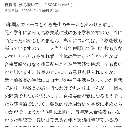
投稿者: 落ち着いて
(ID:SGCDznxVw5s)
投稿日時：2025年 04月 09日 21:34
6年周期でベースとなる先生のチームも変わりますし、
元々学年によって合格実績に波のある学校ですので、谷に
当たったのかもしれません。私立については、合格総数も
減っていますので、一人当たりで併願して受けた数も少な
い学年だったかも知れず、全体の学力がどうだったかは、
合格実績ではなく後日配られる進学実績で確認しても良い
かと思います。校長のせいにする意見も見られますが、
元々前校長の時代にコロナ期の中学生活を送っていた世代
であり、現校長の肩を持つわけでもありませんが、一個人
の問題でもないと思います。合格実績が気になるようでし
たら感情論ではなく、客観的な原因分析を学校に求めたら
いかがでしょうか？5年以上前は、毎年東大合格者もいな
かった学校で、長い目で見ると年々実績は伸びているの